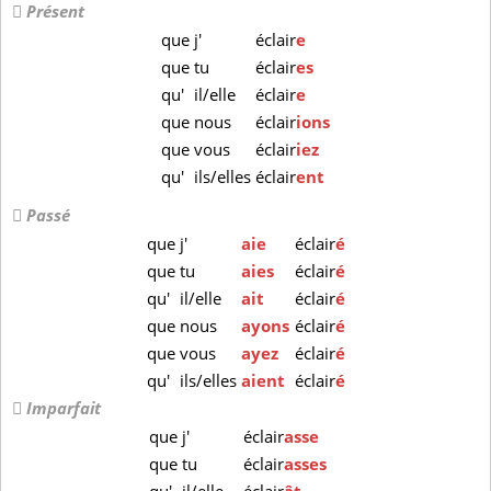
Présent
que
j'
éclair
e
que
tu
éclair
es
qu'
il/elle
éclair
e
que
nous
éclair
ions
que
vous
éclair
iez
qu'
ils/elles
éclair
ent
Passé
que
j'
aie
éclair
é
que
tu
aies
éclair
é
qu'
il/elle
ait
éclair
é
que
nous
ayons
éclair
é
que
vous
ayez
éclair
é
qu'
ils/elles
aient
éclair
é
Imparfait
que
j'
éclair
asse
que
tu
éclair
asses