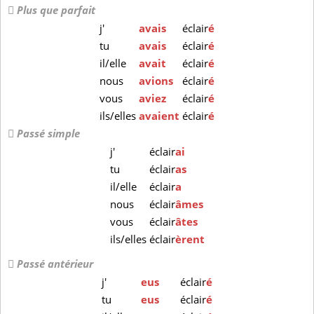
Plus que parfait
j'
avais
éclair
é
tu
avais
éclair
é
il/elle
avait
éclair
é
nous
avions
éclair
é
vous
aviez
éclair
é
ils/elles
avaient
éclair
é
Passé simple
j'
éclair
ai
tu
éclair
as
il/elle
éclair
a
nous
éclair
âmes
vous
éclair
âtes
ils/elles
éclair
èrent
Passé antérieur
j'
eus
éclair
é
tu
eus
éclair
é