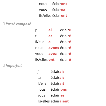
nous
éclair
ons
vous
éclair
ez
ils/elles
éclair
ent
Passé composé
j'
ai
éclair
é
tu
as
éclair
é
il/elle
a
éclair
é
nous
avons
éclair
é
vous
avez
éclair
é
ils/elles
ont
éclair
é
Imparfait
j'
éclair
ais
tu
éclair
ais
il/elle
éclair
ait
nous
éclair
ions
vous
éclair
iez
ils/elles
éclair
aient