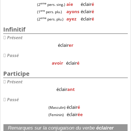
eme
aie
éclair
é
(2
pers. sing.)
ere
ayons
éclair
é
(1
pers. plu.)
eme
ayez
éclair
é
(2
pers. plu.)
Infinitif
Présent
éclair
er
Passé
avoir
éclair
é
Participe
Présent
éclair
ant
Passé
éclair
é
(Masculin)
éclair
ée
(Feminin)
Remarques sur la conjugaison du verbe
éclairer