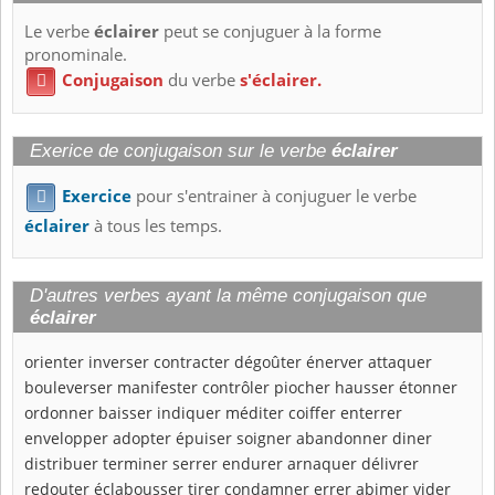
Le verbe
éclairer
peut se conjuguer à la forme
pronominale.
Conjugaison
du verbe
s'éclairer.

Exerice de conjugaison sur le verbe
éclairer
Exercice
pour s'entrainer à conjuguer le verbe

éclairer
à tous les temps.
D'autres verbes ayant la même conjugaison que
éclairer
orienter
inverser
contracter
dégoûter
énerver
attaquer
bouleverser
manifester
contrôler
piocher
hausser
étonner
ordonner
baisser
indiquer
méditer
coiffer
enterrer
envelopper
adopter
épuiser
soigner
abandonner
diner
distribuer
terminer
serrer
endurer
arnaquer
délivrer
redouter
éclabousser
tirer
condamner
errer
abimer
vider