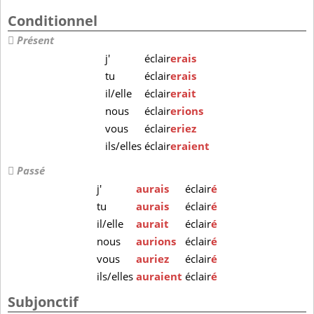
Conditionnel
Présent
j'
éclair
erais
tu
éclair
erais
il/elle
éclair
erait
nous
éclair
erions
vous
éclair
eriez
ils/elles
éclair
eraient
Passé
j'
aurais
éclair
é
tu
aurais
éclair
é
il/elle
aurait
éclair
é
nous
aurions
éclair
é
vous
auriez
éclair
é
ils/elles
auraient
éclair
é
Subjonctif