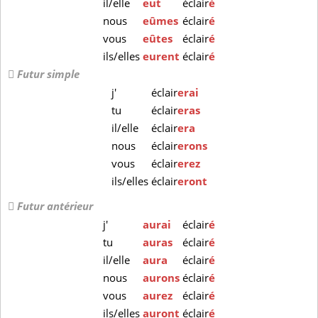
il/elle
eut
éclair
é
nous
eûmes
éclair
é
vous
eûtes
éclair
é
ils/elles
eurent
éclair
é
Futur simple
j'
éclair
erai
tu
éclair
eras
il/elle
éclair
era
nous
éclair
erons
vous
éclair
erez
ils/elles
éclair
eront
Futur antérieur
j'
aurai
éclair
é
tu
auras
éclair
é
il/elle
aura
éclair
é
nous
aurons
éclair
é
vous
aurez
éclair
é
ils/elles
auront
éclair
é