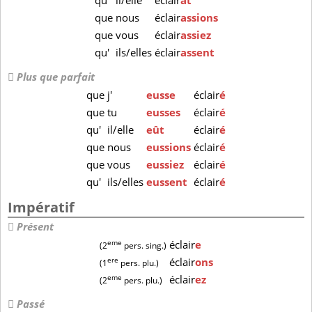
qu'
il/elle
éclair
ât
que
nous
éclair
assions
que
vous
éclair
assiez
qu'
ils/elles
éclair
assent
Plus que parfait
que
j'
eusse
éclair
é
que
tu
eusses
éclair
é
qu'
il/elle
eût
éclair
é
que
nous
eussions
éclair
é
que
vous
eussiez
éclair
é
qu'
ils/elles
eussent
éclair
é
Impératif
Présent
eme
éclair
e
(2
pers. sing.)
ere
éclair
ons
(1
pers. plu.)
eme
éclair
ez
(2
pers. plu.)
Passé