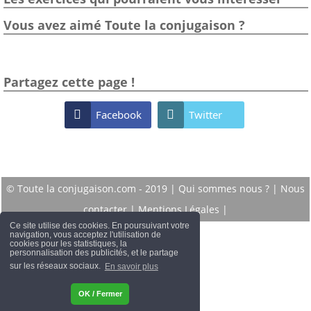
Vous avez aimé Toute la conjugaison ?
Partagez cette page !

Facebook

Twitter
© Toute la conjugaison.com - 2019 |
Qui sommes nous ?
|
Nous
contacter
|
Mentions Légales
|
Ce site utilise des cookies. En poursuivant votre
navigation, vous acceptez l'utilisation de
cookies pour les statistiques, la
personnalisation des publicités, et le partage
sur les réseaux sociaux.
En savoir plus
OK / Fermer