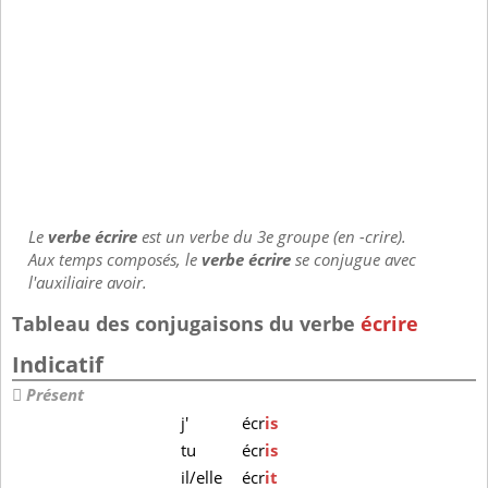
Le
verbe écrire
est un verbe du 3e groupe (en -crire).
Aux temps composés, le
verbe écrire
se conjugue avec
l'auxiliaire avoir.
Tableau des conjugaisons du verbe
écrire
Indicatif
Présent
j'
écr
is
tu
écr
is
il/elle
écr
it