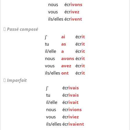
nous
écr
ivons
vous
écr
ivez
ils/elles
écr
ivent
Passé composé
j'
ai
écr
it
tu
as
écr
it
il/elle
a
écr
it
nous
avons
écr
it
vous
avez
écr
it
ils/elles
ont
écr
it
Imparfait
j'
écr
ivais
tu
écr
ivais
il/elle
écr
ivait
nous
écr
ivions
vous
écr
iviez
ils/elles
écr
ivaient