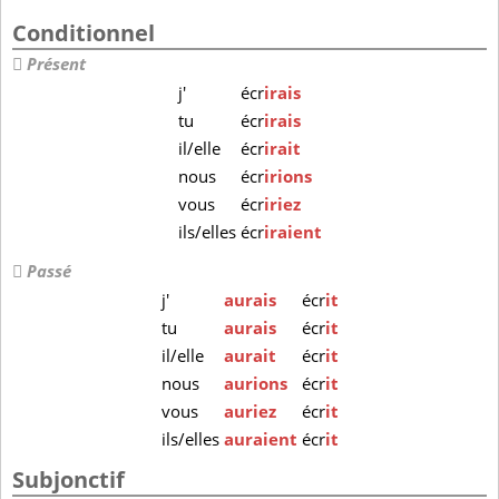
Conditionnel
Présent
j'
écr
irais
tu
écr
irais
il/elle
écr
irait
nous
écr
irions
vous
écr
iriez
ils/elles
écr
iraient
Passé
j'
aurais
écr
it
tu
aurais
écr
it
il/elle
aurait
écr
it
nous
aurions
écr
it
vous
auriez
écr
it
ils/elles
auraient
écr
it
Subjonctif