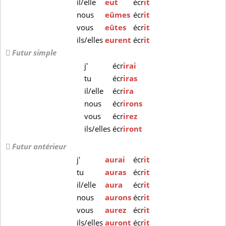
il/elle
eut
écr
it
nous
eûmes
écr
it
vous
eûtes
écr
it
ils/elles
eurent
écr
it
Futur simple
j'
écr
irai
tu
écr
iras
il/elle
écr
ira
nous
écr
irons
vous
écr
irez
ils/elles
écr
iront
Futur antérieur
j'
aurai
écr
it
tu
auras
écr
it
il/elle
aura
écr
it
nous
aurons
écr
it
vous
aurez
écr
it
ils/elles
auront
écr
it