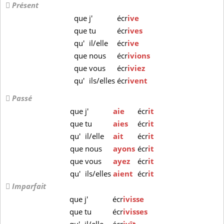
Présent
que
j'
écr
ive
que
tu
écr
ives
qu'
il/elle
écr
ive
que
nous
écr
ivions
que
vous
écr
iviez
qu'
ils/elles
écr
ivent
Passé
que
j'
aie
écr
it
que
tu
aies
écr
it
qu'
il/elle
ait
écr
it
que
nous
ayons
écr
it
que
vous
ayez
écr
it
qu'
ils/elles
aient
écr
it
Imparfait
que
j'
écr
ivisse
que
tu
écr
ivisses