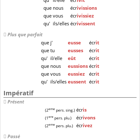
qu'
il/elle
écr
ivît
que
nous
écr
ivissions
que
vous
écr
ivissiez
qu'
ils/elles
écr
ivissent
Plus que parfait
que
j'
eusse
écr
it
que
tu
eusses
écr
it
qu'
il/elle
eût
écr
it
que
nous
eussions
écr
it
que
vous
eussiez
écr
it
qu'
ils/elles
eussent
écr
it
Impératif
Présent
eme
écr
is
(2
pers. sing.)
ere
écr
ivons
(1
pers. plu.)
eme
écr
ivez
(2
pers. plu.)
Passé