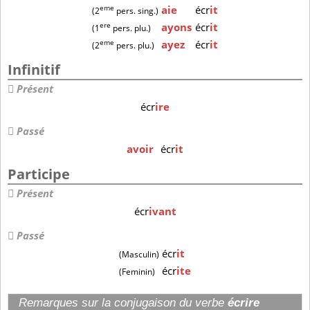
eme
aie
écr
it
(2
pers. sing.)
ere
ayons
écr
it
(1
pers. plu.)
eme
ayez
écr
it
(2
pers. plu.)
Infinitif
Présent
écr
ire
Passé
avoir
écr
it
Participe
Présent
écr
ivant
Passé
écr
it
(Masculin)
écr
ite
(Feminin)
Remarques sur la conjugaison du verbe
écrire