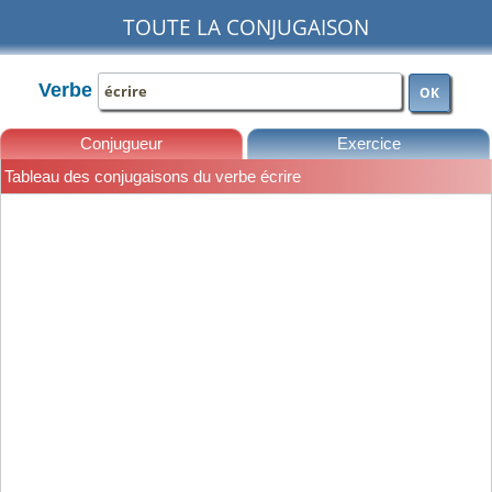
TOUTE LA CONJUGAISON
Verbe
OK
Conjugueur
Exercice
Tableau des conjugaisons du verbe écrire
Leçons