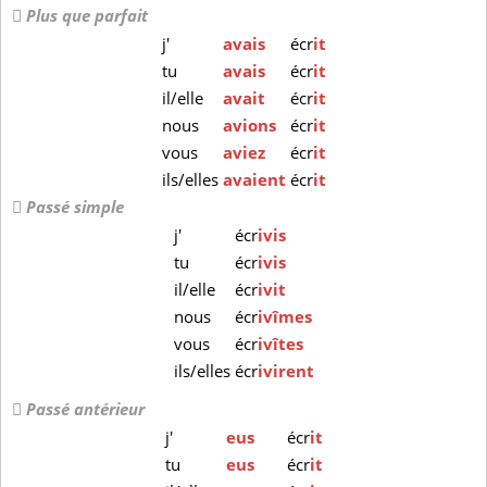
Plus que parfait
j'
avais
écr
it
tu
avais
écr
it
il/elle
avait
écr
it
nous
avions
écr
it
vous
aviez
écr
it
ils/elles
avaient
écr
it
Passé simple
j'
écr
ivis
tu
écr
ivis
il/elle
écr
ivit
nous
écr
ivîmes
vous
écr
ivîtes
ils/elles
écr
ivirent
Passé antérieur
j'
eus
écr
it
tu
eus
écr
it