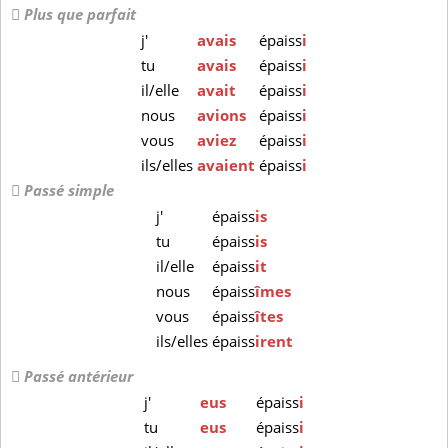
Plus que parfait
j'
avais
épaiss
i
tu
avais
épaiss
i
il/elle
avait
épaiss
i
nous
avions
épaiss
i
vous
aviez
épaiss
i
ils/elles
avaient
épaiss
i
Passé simple
j'
épaiss
is
tu
épaiss
is
il/elle
épaiss
it
nous
épaiss
îmes
vous
épaiss
îtes
ils/elles
épaiss
irent
Passé antérieur
j'
eus
épaiss
i
tu
eus
épaiss
i