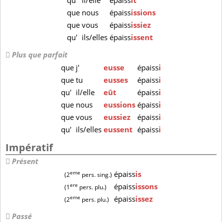
qu'
il/elle
épaiss
ît
que
nous
épaiss
issions
que
vous
épaiss
issiez
qu'
ils/elles
épaiss
issent
Plus que parfait
que
j'
eusse
épaiss
i
que
tu
eusses
épaiss
i
qu'
il/elle
eût
épaiss
i
que
nous
eussions
épaiss
i
que
vous
eussiez
épaiss
i
qu'
ils/elles
eussent
épaiss
i
Impératif
Présent
eme
épaiss
is
(2
pers. sing.)
ere
épaiss
issons
(1
pers. plu.)
eme
épaiss
issez
(2
pers. plu.)
Passé