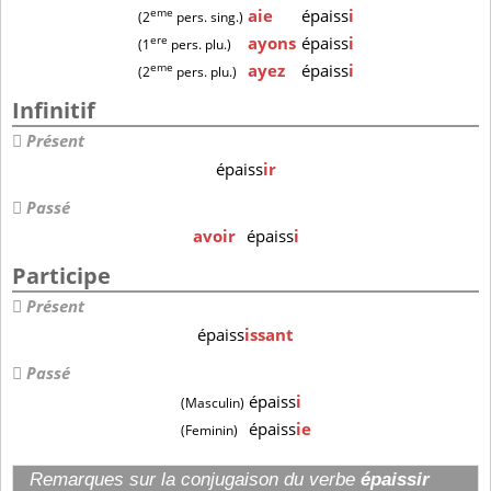
eme
aie
épaiss
i
(2
pers. sing.)
ere
ayons
épaiss
i
(1
pers. plu.)
eme
ayez
épaiss
i
(2
pers. plu.)
Infinitif
Présent
épaiss
ir
Passé
avoir
épaiss
i
Participe
Présent
épaiss
issant
Passé
épaiss
i
(Masculin)
épaiss
ie
(Feminin)
Remarques sur la conjugaison du verbe
épaissir