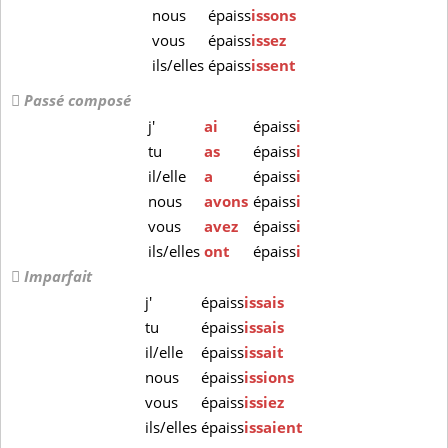
nous
épaiss
issons
vous
épaiss
issez
ils/elles
épaiss
issent
Passé composé
j'
ai
épaiss
i
tu
as
épaiss
i
il/elle
a
épaiss
i
nous
avons
épaiss
i
vous
avez
épaiss
i
ils/elles
ont
épaiss
i
Imparfait
j'
épaiss
issais
tu
épaiss
issais
il/elle
épaiss
issait
nous
épaiss
issions
vous
épaiss
issiez
ils/elles
épaiss
issaient