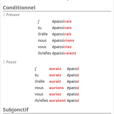
Conditionnel
Présent
j'
épaiss
irais
tu
épaiss
irais
il/elle
épaiss
irait
nous
épaiss
irions
vous
épaiss
iriez
ils/elles
épaiss
iraient
Passé
j'
aurais
épaiss
i
tu
aurais
épaiss
i
il/elle
aurait
épaiss
i
nous
aurions
épaiss
i
vous
auriez
épaiss
i
ils/elles
auraient
épaiss
i
Subjonctif