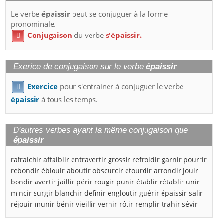
Le verbe
épaissir
peut se conjuguer à la forme
pronominale.
Conjugaison
du verbe
s'épaissir.

Exerice de conjugaison sur le verbe
épaissir
Exercice
pour s'entrainer à conjuguer le verbe

épaissir
à tous les temps.
D'autres verbes ayant la même conjugaison que
épaissir
rafraichir
affaiblir
entravertir
grossir
refroidir
garnir
pourrir
rebondir
éblouir
aboutir
obscurcir
étourdir
arrondir
jouir
bondir
avertir
jaillir
périr
rougir
punir
établir
rétablir
unir
mincir
surgir
blanchir
définir
engloutir
guérir
épaissir
salir
réjouir
munir
bénir
vieillir
vernir
rôtir
remplir
trahir
sévir