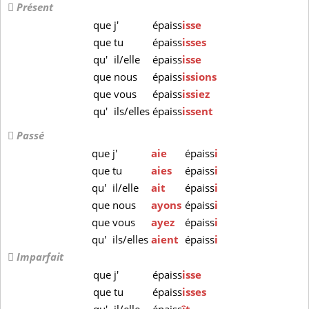
Présent
que
j'
épaiss
isse
que
tu
épaiss
isses
qu'
il/elle
épaiss
isse
que
nous
épaiss
issions
que
vous
épaiss
issiez
qu'
ils/elles
épaiss
issent
Passé
que
j'
aie
épaiss
i
que
tu
aies
épaiss
i
qu'
il/elle
ait
épaiss
i
que
nous
ayons
épaiss
i
que
vous
ayez
épaiss
i
qu'
ils/elles
aient
épaiss
i
Imparfait
que
j'
épaiss
isse
que
tu
épaiss
isses