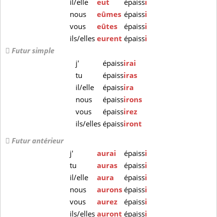
il/elle
eut
épaiss
i
nous
eûmes
épaiss
i
vous
eûtes
épaiss
i
ils/elles
eurent
épaiss
i
Futur simple
j'
épaiss
irai
tu
épaiss
iras
il/elle
épaiss
ira
nous
épaiss
irons
vous
épaiss
irez
ils/elles
épaiss
iront
Futur antérieur
j'
aurai
épaiss
i
tu
auras
épaiss
i
il/elle
aura
épaiss
i
nous
aurons
épaiss
i
vous
aurez
épaiss
i
ils/elles
auront
épaiss
i