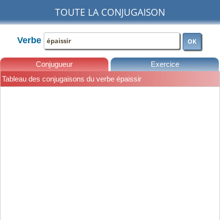
TOUTE LA CONJUGAISON
Verbe
OK
Conjugueur
Exercice
Tableau des conjugaisons du verbe épaissir
Leçons