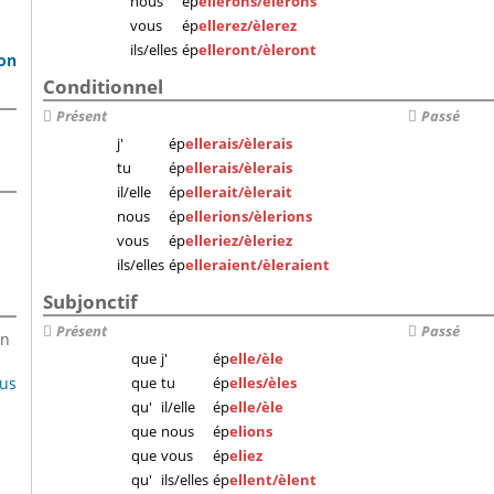
nous
ép
ellerons/èlerons
vous
ép
ellerez/èlerez
ils/elles
ép
elleront/èleront
son
Conditionnel
Présent
Passé
j'
ép
ellerais/èlerais
tu
ép
ellerais/èlerais
il/elle
ép
ellerait/èlerait
nous
ép
ellerions/èlerions
vous
ép
elleriez/èleriez
ils/elles
ép
elleraient/èleraient
Subjonctif
Présent
Passé
en
que
j'
ép
elle/èle
lus
que
tu
ép
elles/èles
qu'
il/elle
ép
elle/èle
que
nous
ép
elions
que
vous
ép
eliez
qu'
ils/elles
ép
ellent/èlent