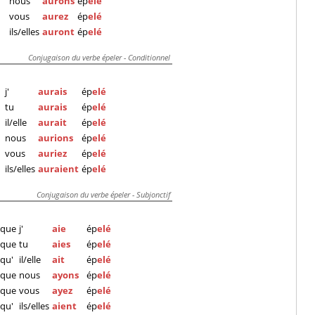
nous
aurons
ép
elé
vous
aurez
ép
elé
ils/elles
auront
ép
elé
Conjugaison du verbe épeler - Conditionnel
j'
aurais
ép
elé
tu
aurais
ép
elé
il/elle
aurait
ép
elé
nous
aurions
ép
elé
vous
auriez
ép
elé
ils/elles
auraient
ép
elé
Conjugaison du verbe épeler - Subjonctif
que
j'
aie
ép
elé
que
tu
aies
ép
elé
qu'
il/elle
ait
ép
elé
que
nous
ayons
ép
elé
que
vous
ayez
ép
elé
qu'
ils/elles
aient
ép
elé