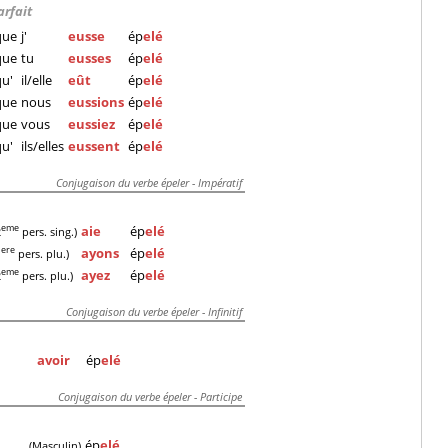
arfait
que
j'
eusse
ép
elé
que
tu
eusses
ép
elé
qu'
il/elle
eût
ép
elé
que
nous
eussions
ép
elé
que
vous
eussiez
ép
elé
qu'
ils/elles
eussent
ép
elé
Conjugaison du verbe épeler - Impératif
aie
ép
elé
eme
2
pers. sing.)
ayons
ép
elé
ere
1
pers. plu.)
ayez
ép
elé
eme
2
pers. plu.)
Conjugaison du verbe épeler - Infinitif
avoir
ép
elé
Conjugaison du verbe épeler - Participe
ép
elé
(Masculin)