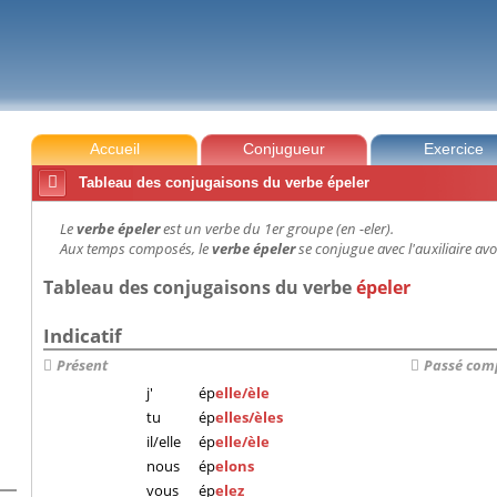
Accueil
Conjugueur
Exercice

Tableau des conjugaisons du verbe épeler
Le
verbe épeler
est un verbe du 1er groupe (en -eler).
Aux temps composés, le
verbe épeler
se conjugue avec l'auxiliaire avo
Tableau des conjugaisons du verbe
épeler
Indicatif
Présent
Passé com
j'
ép
elle/èle
tu
ép
elles/èles
il/elle
ép
elle/èle
nous
ép
elons
vous
ép
elez