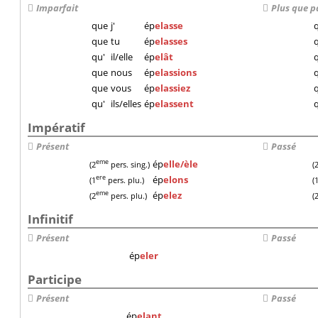
Imparfait
Plus que p
que
j'
ép
elasse
que
tu
ép
elasses
qu'
il/elle
ép
elât
que
nous
ép
elassions
que
vous
ép
elassiez
qu'
ils/elles
ép
elassent
Impératif
Présent
Passé
ép
elle/èle
eme
(2
pers. sing.)
(
ép
elons
ere
(1
pers. plu.)
(
ép
elez
eme
(2
pers. plu.)
(
Infinitif
Présent
Passé
ép
eler
Participe
Présent
Passé
ép
elant