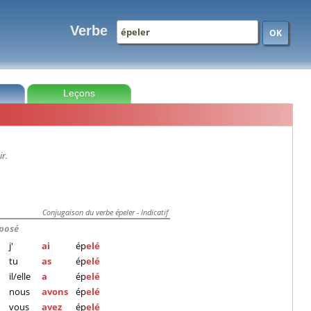
Verbe
OK
Leçons
ir.
Conjugaison du verbe épeler - Indicatif
posé
j'
ai
ép
elé
tu
as
ép
elé
il/elle
a
ép
elé
nous
avons
ép
elé
vous
avez
ép
elé