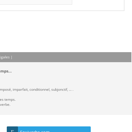
égales
|
emps...
osé, imparfait, conditionnel, subjonctif, ... .
les temps.
 verbe.