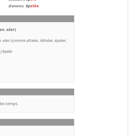
ép
elée
(Feminin)
en -eler)
eler (comme atteler, dételer, épeler,
 j'épèle
les temps.