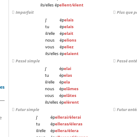
ils/elles
ép
ellent/èlent
Imparfait
Plus que p
j'
ép
elais
tu
ép
elais
il/elle
ép
elait
nous
ép
elions
vous
ép
eliez
ils/elles
ép
elaient
Passé simple
Passé anté
j'
ép
elai
tu
ép
elas
il/elle
ép
ela
bes
nous
ép
elâmes
vous
ép
elâtes
ils/elles
ép
elèrent
Futur simple
Futur anté
j'
ép
ellerai/èlerai
e
tu
ép
elleras/èleras
il/elle
ép
ellera/èlera