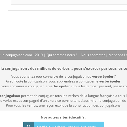
 la conjugaison.com - 2019 |
Qui sommes nous ?
|
Nous contacter
|
Mentions L
la conjugaison : des milliers de verbes... pour s'exercer par tous les t
Vous souhaitez tout connaitre de la conjugaison du
verbe épeler
?
Avec Toute la conjugaison, vous apprendrez à conjuguer le
verbe épeler
.
e vous entrainer à conjuguer le
verbe épeler
à tous les temps : présent, passé comp
 conjugaison
permet de conjuguer tous les verbes de la langue française à tous 
 verbe est accompagné d'un exercice permettant d'assimiler la conjugaison du
Pour tous les temps, une leçon explique la construction des conjugaisons.
Nos autres sites éducatifs :