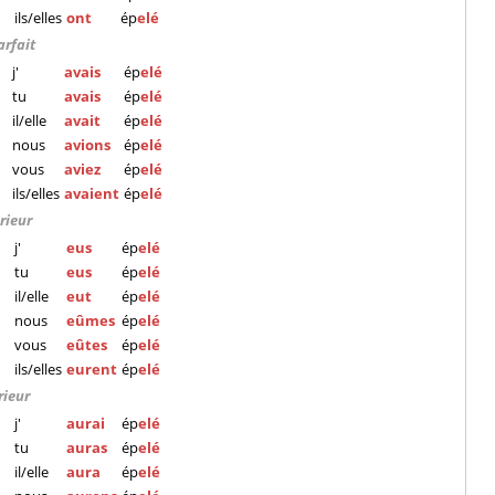
ils/elles
ont
ép
elé
arfait
j'
avais
ép
elé
tu
avais
ép
elé
il/elle
avait
ép
elé
nous
avions
ép
elé
vous
aviez
ép
elé
ils/elles
avaient
ép
elé
rieur
j'
eus
ép
elé
tu
eus
ép
elé
il/elle
eut
ép
elé
nous
eûmes
ép
elé
vous
eûtes
ép
elé
ils/elles
eurent
ép
elé
rieur
j'
aurai
ép
elé
tu
auras
ép
elé
il/elle
aura
ép
elé