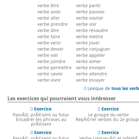
verbe être
verbe partir
verbe avoir
verbe pouvoir
verbe aller
verbe vouloir
verbe prendre
verbe voir
verbe dire
verbe résoudre
verbe faire
verbe mettre
verbe venir
verbe jouer
verbe devoir
verbe conjuguer
verbe voir
verbe appeler
verbe joindre
verbe aimer
verbe permettre
verbe envoyer
verbe savoir
verbe attendre
verbe vivre
verbe essayer
Lexique de
tous les ver

Les exercices qui pourraient vous intéresser
Exercice
Exercice


PassÃ©, prÃ©sent ou futur
Le groupe du verbe
Encadrer les phrases au
RepÃ©rer verbes du 2e group
prÃ©sent
Exercice
Exercice


PassÃ©, prÃ©sent ou futur
Verbe conjuguÃ© et infinitif