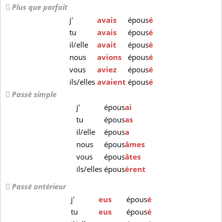
Plus que parfait
j'
avais
épous
é
tu
avais
épous
é
il/elle
avait
épous
é
nous
avions
épous
é
vous
aviez
épous
é
ils/elles
avaient
épous
é
Passé simple
j'
épous
ai
tu
épous
as
il/elle
épous
a
nous
épous
âmes
vous
épous
âtes
ils/elles
épous
èrent
Passé antérieur
j'
eus
épous
é
tu
eus
épous
é