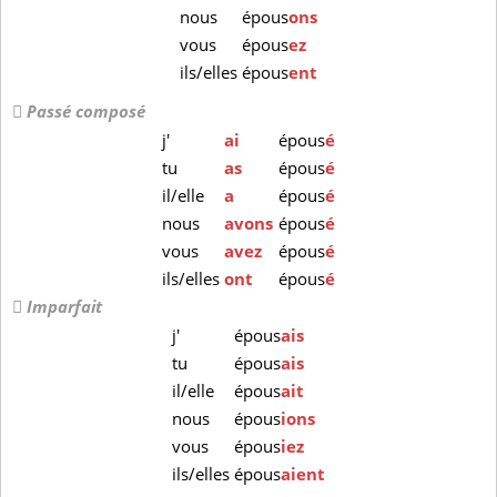
nous
épous
ons
vous
épous
ez
ils/elles
épous
ent
Passé composé
j'
ai
épous
é
tu
as
épous
é
il/elle
a
épous
é
nous
avons
épous
é
vous
avez
épous
é
ils/elles
ont
épous
é
Imparfait
j'
épous
ais
tu
épous
ais
il/elle
épous
ait
nous
épous
ions
vous
épous
iez
ils/elles
épous
aient