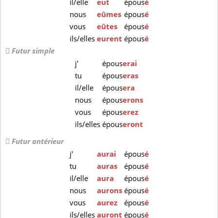
il/elle
eut
épous
é
nous
eûmes
épous
é
vous
eûtes
épous
é
ils/elles
eurent
épous
é
Futur simple
j'
épous
erai
tu
épous
eras
il/elle
épous
era
nous
épous
erons
vous
épous
erez
ils/elles
épous
eront
Futur antérieur
j'
aurai
épous
é
tu
auras
épous
é
il/elle
aura
épous
é
nous
aurons
épous
é
vous
aurez
épous
é
ils/elles
auront
épous
é