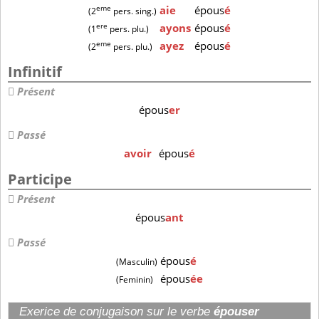
eme
aie
épous
é
(2
pers. sing.)
ere
ayons
épous
é
(1
pers. plu.)
eme
ayez
épous
é
(2
pers. plu.)
Infinitif
Présent
épous
er
Passé
avoir
épous
é
Participe
Présent
épous
ant
Passé
épous
é
(Masculin)
épous
ée
(Feminin)
Exerice de conjugaison sur le verbe
épouser