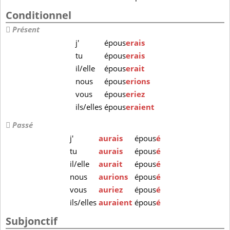
Conditionnel
Présent
j'
épous
erais
tu
épous
erais
il/elle
épous
erait
nous
épous
erions
vous
épous
eriez
ils/elles
épous
eraient
Passé
j'
aurais
épous
é
tu
aurais
épous
é
il/elle
aurait
épous
é
nous
aurions
épous
é
vous
auriez
épous
é
ils/elles
auraient
épous
é
Subjonctif