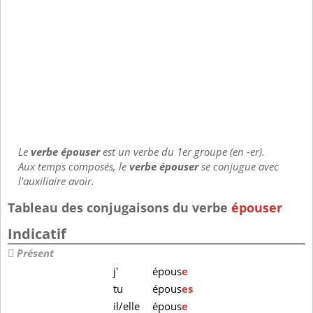
Le
verbe épouser
est un verbe du 1er groupe (en -er).
Aux temps composés, le
verbe épouser
se conjugue avec
l'auxiliaire avoir.
Tableau des conjugaisons du verbe
épouser
Indicatif
Présent
j'
épous
e
tu
épous
es
il/elle
épous
e