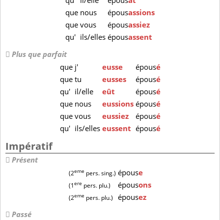
qu'
il/elle
épous
ât
que
nous
épous
assions
que
vous
épous
assiez
qu'
ils/elles
épous
assent
Plus que parfait
que
j'
eusse
épous
é
que
tu
eusses
épous
é
qu'
il/elle
eût
épous
é
que
nous
eussions
épous
é
que
vous
eussiez
épous
é
qu'
ils/elles
eussent
épous
é
Impératif
Présent
eme
épous
e
(2
pers. sing.)
ere
épous
ons
(1
pers. plu.)
eme
épous
ez
(2
pers. plu.)
Passé