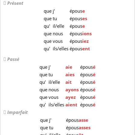
Présent
que
j'
épous
e
que
tu
épous
es
qu'
il/elle
épous
e
que
nous
épous
ions
que
vous
épous
iez
qu'
ils/elles
épous
ent
Passé
que
j'
aie
épous
é
que
tu
aies
épous
é
qu'
il/elle
ait
épous
é
que
nous
ayons
épous
é
que
vous
ayez
épous
é
qu'
ils/elles
aient
épous
é
Imparfait
que
j'
épous
asse
que
tu
épous
asses