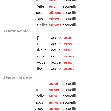
tu
eus
accueill
i
il/elle
eut
accueill
i
nous
eûmes
accueill
i
vous
eûtes
accueill
i
ils/elles
eurent
accueill
i
Futur simple
j'
accueill
erai
tu
accueill
eras
il/elle
accueill
era
nous
accueill
erons
vous
accueill
erez
ils/elles
accueill
eront
Futur antérieur
j'
aurai
accueill
i
tu
auras
accueill
i
il/elle
aura
accueill
i
nous
aurons
accueill
i
vous
aurez
accueill
i