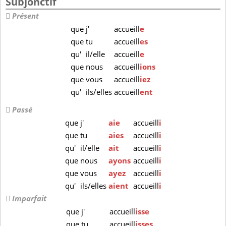
Subjonctif
Présent
que
j'
accueill
e
que
tu
accueill
es
qu'
il/elle
accueill
e
que
nous
accueill
ions
que
vous
accueill
iez
qu'
ils/elles
accueill
ent
Passé
que
j'
aie
accueill
i
que
tu
aies
accueill
i
qu'
il/elle
ait
accueill
i
que
nous
ayons
accueill
i
que
vous
ayez
accueill
i
qu'
ils/elles
aient
accueill
i
Imparfait
que
j'
accueill
isse
que
tu
accueill
isses