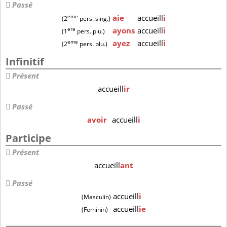
Passé
eme
aie
accueill
i
(2
pers. sing.)
ere
ayons
accueill
i
(1
pers. plu.)
eme
ayez
accueill
i
(2
pers. plu.)
Infinitif
Présent
accueill
ir
Passé
avoir
accueill
i
Participe
Présent
accueill
ant
Passé
accueill
i
(Masculin)
accueill
ie
(Feminin)