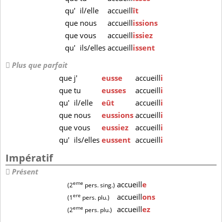
qu'
il/elle
accueill
ît
que
nous
accueill
issions
que
vous
accueill
issiez
qu'
ils/elles
accueill
issent
Plus que parfait
que
j'
eusse
accueill
i
que
tu
eusses
accueill
i
qu'
il/elle
eût
accueill
i
que
nous
eussions
accueill
i
que
vous
eussiez
accueill
i
qu'
ils/elles
eussent
accueill
i
Impératif
Présent
eme
accueill
e
(2
pers. sing.)
ere
accueill
ons
(1
pers. plu.)
eme
accueill
ez
(2
pers. plu.)