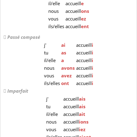
il/elle
accueill
e
nous
accueill
ons
vous
accueill
ez
ils/elles
accueill
ent
Passé composé
j'
ai
accueill
i
tu
as
accueill
i
il/elle
a
accueill
i
nous
avons
accueill
i
vous
avez
accueill
i
ils/elles
ont
accueill
i
Imparfait
j'
accueill
ais
tu
accueill
ais
il/elle
accueill
ait
nous
accueill
ions
vous
accueill
iez