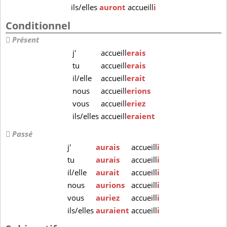
ils/elles
auront
accueill
i
Conditionnel
Présent
j'
accueill
erais
tu
accueill
erais
il/elle
accueill
erait
nous
accueill
erions
vous
accueill
eriez
ils/elles
accueill
eraient
Passé
j'
aurais
accueill
i
tu
aurais
accueill
i
il/elle
aurait
accueill
i
nous
aurions
accueill
i
vous
auriez
accueill
i
ils/elles
auraient
accueill
i