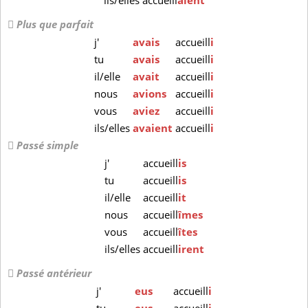
ils/elles
accueill
aient
Plus que parfait
j'
avais
accueill
i
tu
avais
accueill
i
il/elle
avait
accueill
i
nous
avions
accueill
i
vous
aviez
accueill
i
ils/elles
avaient
accueill
i
Passé simple
j'
accueill
is
tu
accueill
is
il/elle
accueill
it
nous
accueill
îmes
vous
accueill
îtes
ils/elles
accueill
irent
Passé antérieur
j'
eus
accueill
i