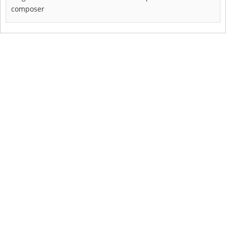
composer