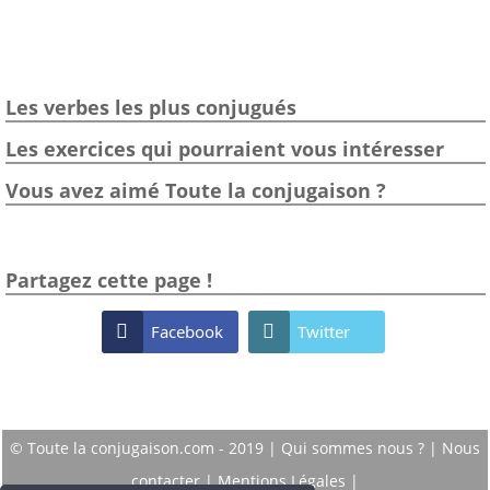
Les verbes les plus conjugués
Les exercices qui pourraient vous intéresser
Vous avez aimé Toute la conjugaison ?
Partagez cette page !

Facebook

Twitter
© Toute la conjugaison.com - 2019 |
Qui sommes nous ?
|
Nous
contacter
|
Mentions Légales
|