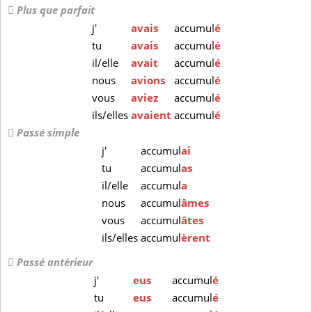
Plus que parfait
j'
avais
accumul
é
tu
avais
accumul
é
il/elle
avait
accumul
é
nous
avions
accumul
é
vous
aviez
accumul
é
ils/elles
avaient
accumul
é
Passé simple
j'
accumul
ai
tu
accumul
as
il/elle
accumul
a
nous
accumul
âmes
vous
accumul
âtes
ils/elles
accumul
èrent
Passé antérieur
j'
eus
accumul
é
tu
eus
accumul
é