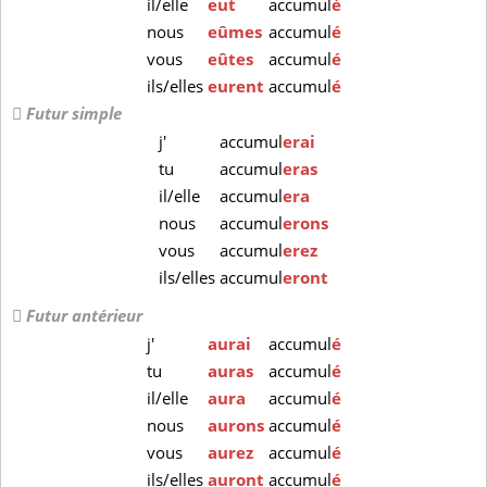
il/elle
eut
accumul
é
nous
eûmes
accumul
é
vous
eûtes
accumul
é
ils/elles
eurent
accumul
é
Futur simple
j'
accumul
erai
tu
accumul
eras
il/elle
accumul
era
nous
accumul
erons
vous
accumul
erez
ils/elles
accumul
eront
Futur antérieur
j'
aurai
accumul
é
tu
auras
accumul
é
il/elle
aura
accumul
é
nous
aurons
accumul
é
vous
aurez
accumul
é
ils/elles
auront
accumul
é