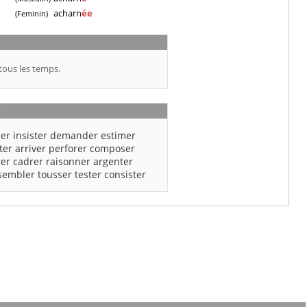
acharn
ée
(Feminin)
tous les temps.
r
er
insister
demander
estimer
ter
arriver
perforer
composer
rer
cadrer
raisonner
argenter
sembler
tousser
tester
consister