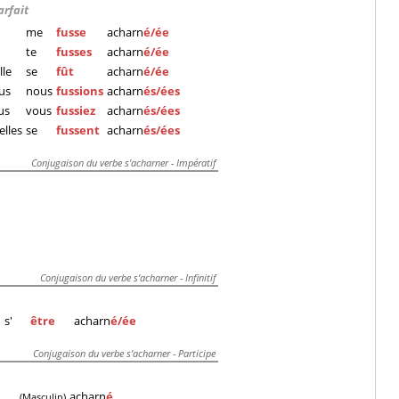
arfait
me
fusse
acharn
é/ée
te
fusses
acharn
é/ée
lle
se
fût
acharn
é/ée
us
nous
fussions
acharn
és/ées
us
vous
fussiez
acharn
és/ées
/elles
se
fussent
acharn
és/ées
Conjugaison du verbe s'acharner - Impératif
Conjugaison du verbe s'acharner - Infinitif
s'
être
acharn
é/ée
Conjugaison du verbe s'acharner - Participe
acharn
é
(Masculin)