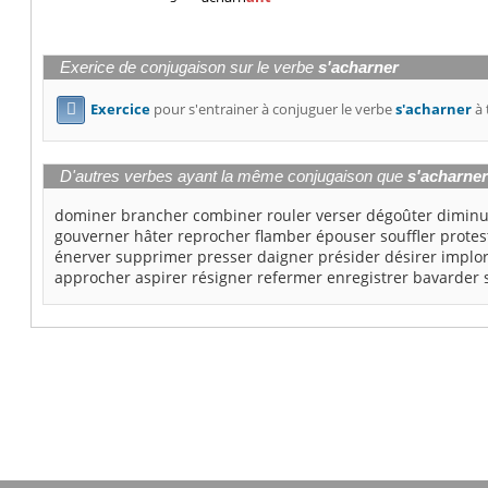
Exerice de conjugaison sur le verbe
s'acharner
Exercice
pour s'entrainer à conjuguer le verbe
s'acharner
à 

D'autres verbes ayant la même conjugaison que
s'acharne
dominer
brancher
combiner
rouler
verser
dégoûter
diminu
gouverner
hâter
reprocher
flamber
épouser
souffler
protes
énerver
supprimer
presser
daigner
présider
désirer
implo
approcher
aspirer
résigner
refermer
enregistrer
bavarder