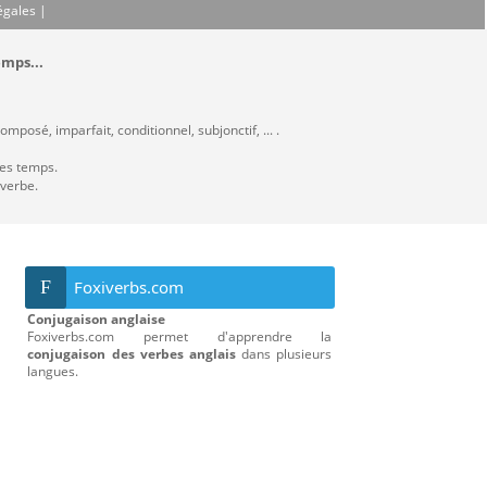
égales
|
emps...
mposé, imparfait, conditionnel, subjonctif, ... .
les temps.
 verbe.
F
Foxiverbs.com
Conjugaison anglaise
Foxiverbs.com permet d'apprendre la
conjugaison des verbes anglais
dans plusieurs
langues.