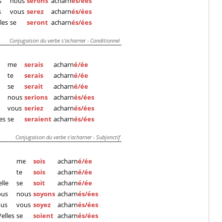
s
nous
serons
acharn
és/ées
s
vous
serez
acharn
és/ées
lles
se
seront
acharn
és/ées
Conjugaison du verbe s'acharner - Conditionnel
me
serais
acharn
é/ée
te
serais
acharn
é/ée
se
serait
acharn
é/ée
nous
serions
acharn
és/ées
vous
seriez
acharn
és/ées
les
se
seraient
acharn
és/ées
Conjugaison du verbe s'acharner - Subjonctif
me
sois
acharn
é/ée
te
sois
acharn
é/ée
elle
se
soit
acharn
é/ée
ous
nous
soyons
acharn
és/ées
ous
vous
soyez
acharn
és/ées
s/elles
se
soient
acharn
és/ées