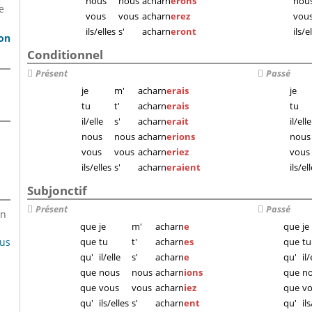
nous
nous
acharn
erons
nou
e
vous
vous
acharn
erez
vou
ils/elles
s'
acharn
eront
ils/e
son
Conditionnel
Présent
Passé
je
m'
acharn
erais
je
tu
t'
acharn
erais
tu
il/elle
s'
acharn
erait
il/elle
nous
nous
acharn
erions
nous
vous
vous
acharn
eriez
vous
ils/elles
s'
acharn
eraient
ils/el
Subjonctif
Présent
Passé
en
que
je
m'
acharn
e
que
je
lus
que
tu
t'
acharn
es
que
tu
qu'
il/elle
s'
acharn
e
qu'
il/
que
nous
nous
acharn
ions
que
n
que
vous
vous
acharn
iez
que
v
qu'
ils/elles
s'
acharn
ent
qu'
il