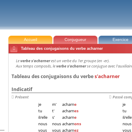
Accueil
Conjugueur
Exercice

Tableau des conjugaisons du verbe acharner
Le
verbe s'acharner
est un verbe du 1er groupe (en -er).
Aux temps composés, le
verbe s'acharner
se conjugue avec l'auxiliaire
Tableau des conjugaisons du verbe
s'acharner
Indicatif
Présent
Passé com
je
m'
acharn
e
je
tu
t'
acharn
es
tu
il/elle
s'
acharn
e
il/elle
nous
nous
acharn
ons
nous
vous
vous
acharn
ez
vous