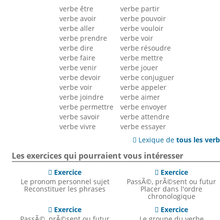
verbe être
verbe partir
verbe avoir
verbe pouvoir
verbe aller
verbe vouloir
verbe prendre
verbe voir
verbe dire
verbe résoudre
verbe faire
verbe mettre
verbe venir
verbe jouer
verbe devoir
verbe conjuguer
verbe voir
verbe appeler
verbe joindre
verbe aimer
verbe permettre
verbe envoyer
verbe savoir
verbe attendre
verbe vivre
verbe essayer
Lexique de
tous les ver

Les exercices qui pourraient vous intéresser
Exercice
Exercice


Le pronom personnel sujet
PassÃ©, prÃ©sent ou futur
Reconstituer les phrases
Placer dans l'ordre
chronologique
Exercice
Exercice


PassÃ©, prÃ©sent ou futur
Le groupe du verbe