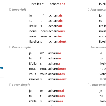
ils/elles
s'
acharn
ent
ils/el
Imparfait
Plus que p
je
m'
acharn
ais
je
tu
t'
acharn
ais
tu
il/elle
s'
acharn
ait
il/ell
nous
nous
acharn
ions
nou
vous
vous
acharn
iez
vous
ils/elles
s'
acharn
aient
ils/el
Passé simple
Passé anté
je
m'
acharn
ai
je
tu
t'
acharn
as
tu
il/elle
s'
acharn
a
il/ell
bes
nous
nous
acharn
âmes
nou
vous
vous
acharn
âtes
vou
ils/elles
s'
acharn
èrent
ils/e
Futur simple
Futur anté
je
m'
acharn
erai
je
tu
t'
acharn
eras
tu
il/elle
s'
acharn
era
il/ell