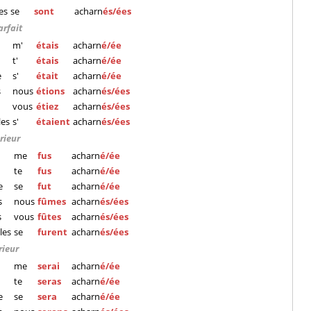
les
se
sont
acharn
és/ées
arfait
m'
étais
acharn
é/ée
t'
étais
acharn
é/ée
e
s'
était
acharn
é/ée
s
nous
étions
acharn
és/ées
vous
étiez
acharn
és/ées
les
s'
étaient
acharn
és/ées
rieur
me
fus
acharn
é/ée
te
fus
acharn
é/ée
e
se
fut
acharn
é/ée
s
nous
fûmes
acharn
és/ées
s
vous
fûtes
acharn
és/ées
lles
se
furent
acharn
és/ées
rieur
me
serai
acharn
é/ée
te
seras
acharn
é/ée
e
se
sera
acharn
é/ée