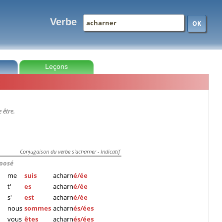
Verbe
OK
Leçons
 être.
Conjugaison du verbe s'acharner - Indicatif
posé
me
suis
acharn
é/ée
t'
es
acharn
é/ée
s'
est
acharn
é/ée
nous
sommes
acharn
és/ées
vous
êtes
acharn
és/ées