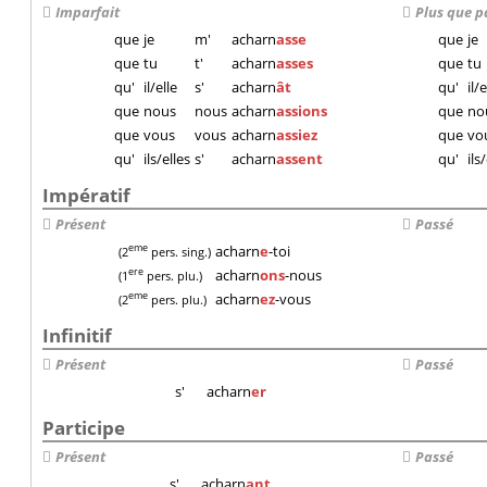
Imparfait
Plus que p
que
je
m'
acharn
asse
que
je
que
tu
t'
acharn
asses
que
tu
qu'
il/elle
s'
acharn
ât
qu'
il/e
que
nous
nous
acharn
assions
que
no
que
vous
vous
acharn
assiez
que
vo
qu'
ils/elles
s'
acharn
assent
qu'
ils
Impératif
Présent
Passé
acharn
e
-toi
eme
(2
pers. sing.)
acharn
ons
-nous
ere
(1
pers. plu.)
acharn
ez
-vous
eme
(2
pers. plu.)
Infinitif
Présent
Passé
s'
acharn
er
Participe
Présent
Passé
s'
acharn
ant