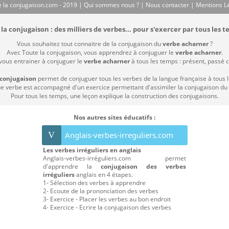
 la conjugaison.com - 2019 |
Qui sommes nous ?
|
Nous contacter
|
Mentions L
la conjugaison : des milliers de verbes... pour s'exercer par tous les t
Vous souhaitez tout connaitre de la conjugaison du
verbe acharner
?
Avec Toute la conjugaison, vous apprendrez à conjuguer le
verbe acharner
.
 vous entrainer à conjuguer le
verbe acharner
à tous les temps : présent, passé co
 conjugaison
permet de conjuguer tous les verbes de la langue française à tous 
 verbe est accompagné d'un exercice permettant d'assimiler la conjugaison du
Pour tous les temps, une leçon explique la construction des conjugaisons.
Nos autres sites éducatifs :
V
Anglais-verbes-irreguliers.com
Les verbes irréguliers en anglais
Anglais-verbes-irréguliers.com permet
d'apprendre la
conjugaison des verbes
irréguliers
anglais en 4 étapes.
1- Sélection des verbes à apprendre
2- Ecoute de la prononciation des verbes
3- Exercice - Placer les verbes au bon endroit
4- Exercice - Ecrire la conjugaison des verbes