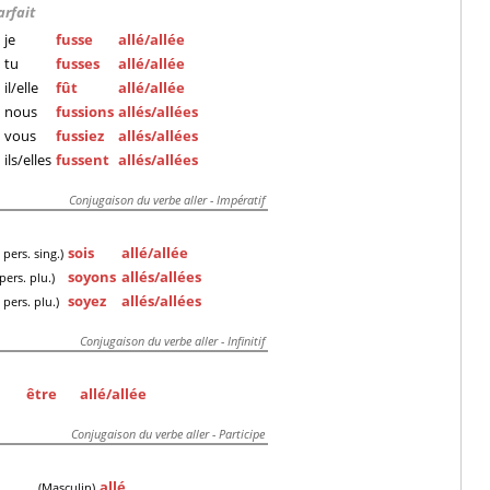
arfait
je
fusse
allé/allée
tu
fusses
allé/allée
il/elle
fût
allé/allée
nous
fussions
allés/allées
vous
fussiez
allés/allées
ils/elles
fussent
allés/allées
Conjugaison du verbe aller - Impératif
sois
allé/allée
e
pers. sing.)
soyons
allés/allées
pers. plu.)
soyez
allés/allées
e
pers. plu.)
Conjugaison du verbe aller - Infinitif
être
allé/allée
Conjugaison du verbe aller - Participe
allé
(Masculin)