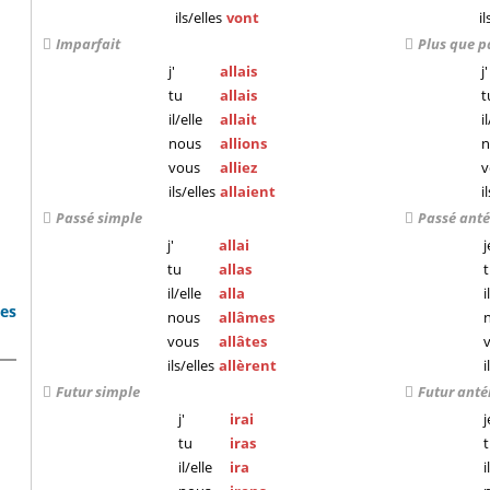
ils/elles
vont
il
Imparfait
Plus que p
j'
allais
j'
tu
allais
t
il/elle
allait
i
nous
allions
n
vous
alliez
v
ils/elles
allaient
i
Passé simple
Passé anté
j'
allai
j
tu
allas
il/elle
alla
i
bes
nous
allâmes
vous
allâtes
ils/elles
allèrent
i
Futur simple
Futur anté
j'
irai
j
tu
iras
il/elle
ira
i