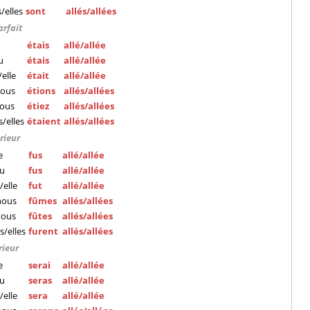
s/elles
sont
allés/allées
arfait
étais
allé/allée
u
étais
allé/allée
l/elle
était
allé/allée
ous
étions
allés/allées
ous
étiez
allés/allées
ls/elles
étaient
allés/allées
rieur
e
fus
allé/allée
tu
fus
allé/allée
l/elle
fut
allé/allée
nous
fûmes
allés/allées
vous
fûtes
allés/allées
ls/elles
furent
allés/allées
rieur
e
serai
allé/allée
tu
seras
allé/allée
l/elle
sera
allé/allée