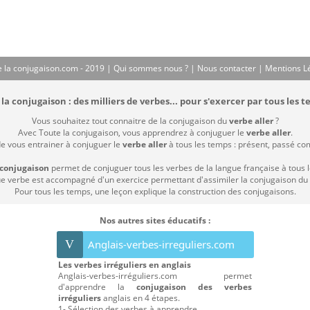
 la conjugaison.com - 2019 |
Qui sommes nous ?
|
Nous contacter
|
Mentions L
la conjugaison : des milliers de verbes... pour s'exercer par tous les t
Vous souhaitez tout connaitre de la conjugaison du
verbe aller
?
Avec Toute la conjugaison, vous apprendrez à conjuguer le
verbe aller
.
de vous entrainer à conjuguer le
verbe aller
à tous les temps : présent, passé compo
 conjugaison
permet de conjuguer tous les verbes de la langue française à tous 
 verbe est accompagné d'un exercice permettant d'assimiler la conjugaison du
Pour tous les temps, une leçon explique la construction des conjugaisons.
Nos autres sites éducatifs :
V
Anglais-verbes-irreguliers.com
Les verbes irréguliers en anglais
Anglais-verbes-irréguliers.com permet
d'apprendre la
conjugaison des verbes
irréguliers
anglais en 4 étapes.
1- Sélection des verbes à apprendre