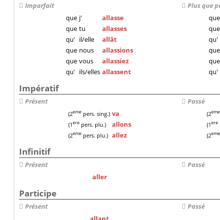
Imparfait
Plus que p
que
j'
allasse
que
que
tu
allasses
que
qu'
il/elle
allât
qu'
que
nous
allassions
que
que
vous
allassiez
que
qu'
ils/elles
allassent
qu'
Impératif
Présent
Passé
va
eme
em
(2
pers. sing.)
(2
allons
ere
ere
(1
pers. plu.)
(1
allez
eme
em
(2
pers. plu.)
(2
Infinitif
Présent
Passé
aller
Participe
Présent
Passé
allant