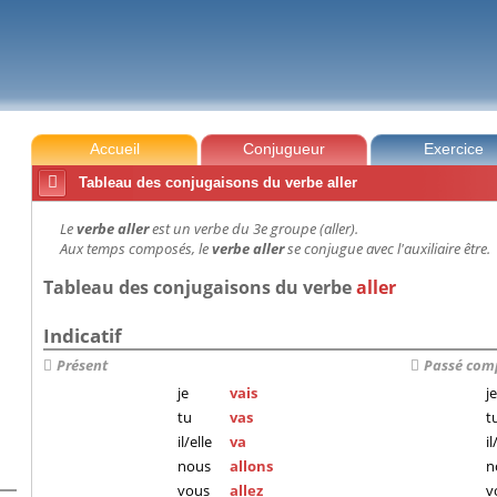
Accueil
Conjugueur
Exercice

Tableau des conjugaisons du verbe aller
Le
verbe aller
est un verbe du 3e groupe (aller).
Aux temps composés, le
verbe aller
se conjugue avec l'auxiliaire être.
Tableau des conjugaisons du verbe
aller
Indicatif
Présent
Passé com
je
vais
je
tu
vas
t
il/elle
va
il
nous
allons
n
vous
allez
v