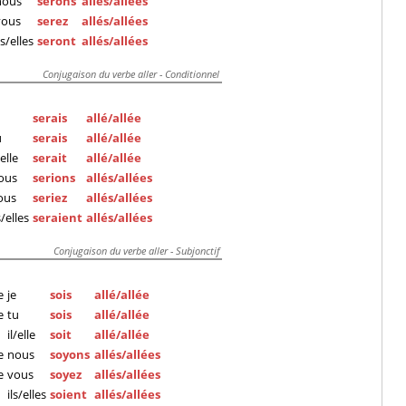
nous
serons
allés/allées
vous
serez
allés/allées
ls/elles
seront
allés/allées
Conjugaison du verbe aller - Conditionnel
serais
allé/allée
u
serais
allé/allée
/elle
serait
allé/allée
ous
serions
allés/allées
ous
seriez
allés/allées
s/elles
seraient
allés/allées
Conjugaison du verbe aller - Subjonctif
e
je
sois
allé/allée
e
tu
sois
allé/allée
il/elle
soit
allé/allée
e
nous
soyons
allés/allées
e
vous
soyez
allés/allées
ils/elles
soient
allés/allées