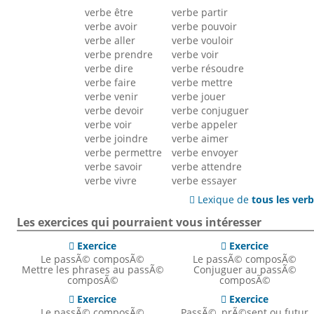
verbe être
verbe partir
verbe avoir
verbe pouvoir
verbe aller
verbe vouloir
verbe prendre
verbe voir
verbe dire
verbe résoudre
verbe faire
verbe mettre
verbe venir
verbe jouer
verbe devoir
verbe conjuguer
verbe voir
verbe appeler
verbe joindre
verbe aimer
verbe permettre
verbe envoyer
verbe savoir
verbe attendre
verbe vivre
verbe essayer
Lexique de
tous les ver

Les exercices qui pourraient vous intéresser
Exercice
Exercice


Le passÃ© composÃ©
Le passÃ© composÃ©
Mettre les phrases au passÃ©
Conjuguer au passÃ©
composÃ©
composÃ©
Exercice
Exercice


Le passÃ© composÃ©
PassÃ©, prÃ©sent ou futur