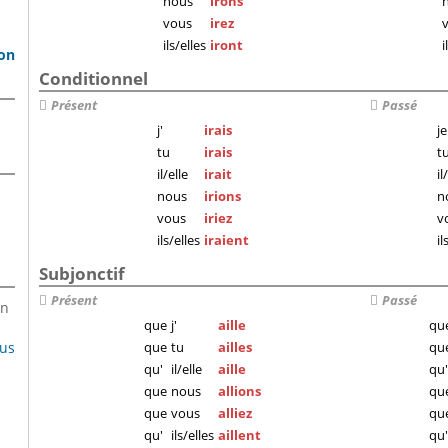
nous
irons
s
vous
irez
ils/elles
iront
i
son
Conditionnel
Présent
Passé
j'
irais
je
tu
irais
t
il/elle
irait
il
nous
irions
n
vous
iriez
v
ils/elles
iraient
il
Subjonctif
Présent
Passé
en
que
j'
aille
qu
lus
que
tu
ailles
qu
qu'
il/elle
aille
qu'
que
nous
allions
qu
que
vous
alliez
qu
qu'
ils/elles
aillent
qu'