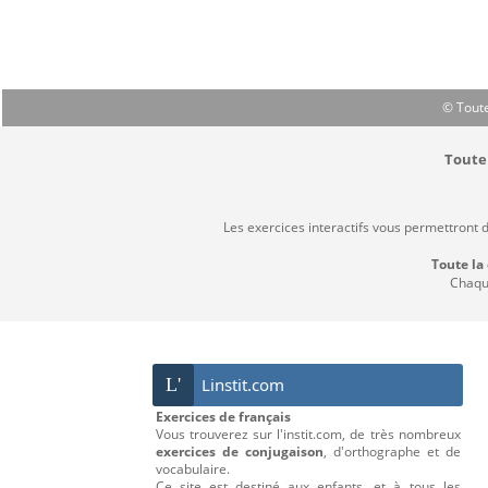
© Toute
Toute 
Les exercices interactifs vous permettront 
Toute la
Chaque
L'
Linstit.com
Exercices de français
Vous trouverez sur l'instit.com, de très nombreux
exercices de conjugaison
, d'orthographe et de
vocabulaire.
Ce site est destiné aux enfants, et à tous les