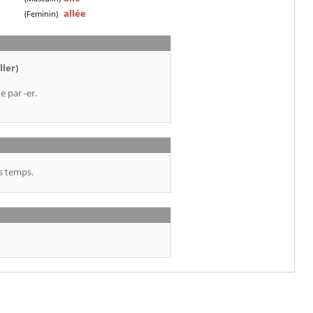
allée
(Feminin)
ller)
e par -er.
s temps.