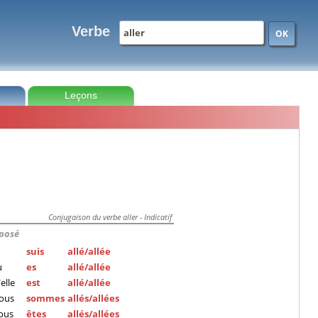
Verbe
OK
Leçons
Conjugaison du verbe aller - Indicatif
posé
suis
allé/allée
u
es
allé/allée
/elle
est
allé/allée
ous
sommes
allés/allées
ous
êtes
allés/allées