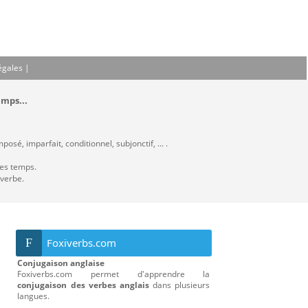
égales
|
emps...
sé, imparfait, conditionnel, subjonctif, ... .
les temps.
 verbe.
F
Foxiverbs.com
Conjugaison anglaise
Foxiverbs.com permet d'apprendre la
conjugaison des verbes anglais
dans plusieurs
langues.