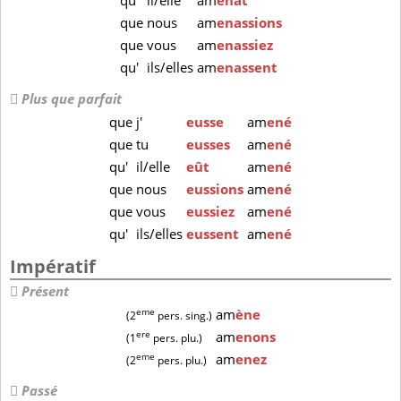
qu'
il/elle
am
enât
que
nous
am
enassions
que
vous
am
enassiez
qu'
ils/elles
am
enassent
Plus que parfait
que
j'
eusse
am
ené
que
tu
eusses
am
ené
qu'
il/elle
eût
am
ené
que
nous
eussions
am
ené
que
vous
eussiez
am
ené
qu'
ils/elles
eussent
am
ené
Impératif
Présent
eme
am
ène
(2
pers. sing.)
ere
am
enons
(1
pers. plu.)
eme
am
enez
(2
pers. plu.)
Passé