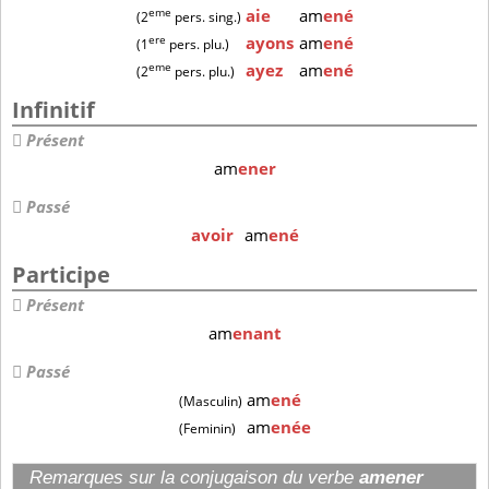
eme
aie
am
ené
(2
pers. sing.)
ere
ayons
am
ené
(1
pers. plu.)
eme
ayez
am
ené
(2
pers. plu.)
Infinitif
Présent
am
ener
Passé
avoir
am
ené
Participe
Présent
am
enant
Passé
am
ené
(Masculin)
am
enée
(Feminin)
Remarques sur la conjugaison du verbe
amener