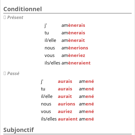
Conditionnel
Présent
j'
am
ènerais
tu
am
ènerais
il/elle
am
ènerait
nous
am
ènerions
vous
am
èneriez
ils/elles
am
èneraient
Passé
j'
aurais
am
ené
tu
aurais
am
ené
il/elle
aurait
am
ené
nous
aurions
am
ené
vous
auriez
am
ené
ils/elles
auraient
am
ené
Subjonctif