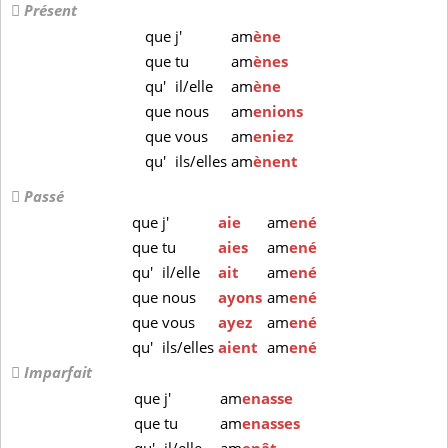
Présent
que
j'
am
ène
que
tu
am
ènes
qu'
il/elle
am
ène
que
nous
am
enions
que
vous
am
eniez
qu'
ils/elles
am
ènent
Passé
que
j'
aie
am
ené
que
tu
aies
am
ené
qu'
il/elle
ait
am
ené
que
nous
ayons
am
ené
que
vous
ayez
am
ené
qu'
ils/elles
aient
am
ené
Imparfait
que
j'
am
enasse
que
tu
am
enasses