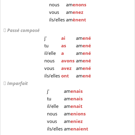
nous
am
enons
vous
am
enez
ils/elles
am
ènent
Passé composé
j'
ai
am
ené
tu
as
am
ené
il/elle
a
am
ené
nous
avons
am
ené
vous
avez
am
ené
ils/elles
ont
am
ené
Imparfait
j'
am
enais
tu
am
enais
il/elle
am
enait
nous
am
enions
vous
am
eniez
ils/elles
am
enaient