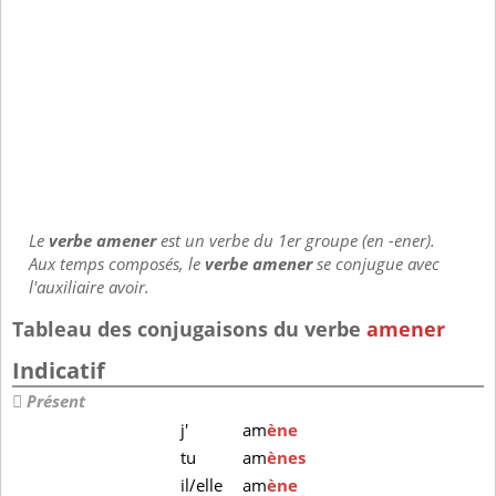
Le
verbe amener
est un verbe du 1er groupe (en -ener).
Aux temps composés, le
verbe amener
se conjugue avec
l'auxiliaire avoir.
Tableau des conjugaisons du verbe
amener
Indicatif
Présent
j'
am
ène
tu
am
ènes
il/elle
am
ène