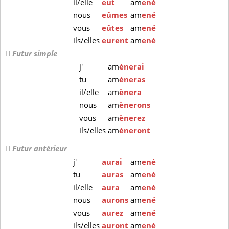
il/elle
eut
am
ené
nous
eûmes
am
ené
vous
eûtes
am
ené
ils/elles
eurent
am
ené
Futur simple
j'
am
ènerai
tu
am
èneras
il/elle
am
ènera
nous
am
ènerons
vous
am
ènerez
ils/elles
am
èneront
Futur antérieur
j'
aurai
am
ené
tu
auras
am
ené
il/elle
aura
am
ené
nous
aurons
am
ené
vous
aurez
am
ené
ils/elles
auront
am
ené