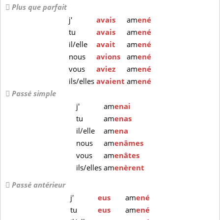
Plus que parfait
j'
avais
am
ené
tu
avais
am
ené
il/elle
avait
am
ené
nous
avions
am
ené
vous
aviez
am
ené
ils/elles
avaient
am
ené
Passé simple
j'
am
enai
tu
am
enas
il/elle
am
ena
nous
am
enâmes
vous
am
enâtes
ils/elles
am
enèrent
Passé antérieur
j'
eus
am
ené
tu
eus
am
ené