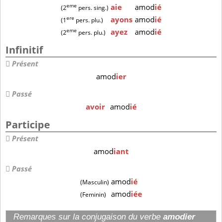
eme
aie
amod
ié
(2
pers. sing.)
ere
ayons
amod
ié
(1
pers. plu.)
eme
ayez
amod
ié
(2
pers. plu.)
Infinitif
Présent
amod
ier
Passé
avoir
amod
ié
Participe
Présent
amod
iant
Passé
amod
ié
(Masculin)
amod
iée
(Feminin)
Remarques sur la conjugaison du verbe
amodier