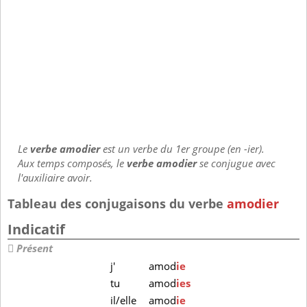
Le
verbe amodier
est un verbe du 1er groupe (en -ier).
Aux temps composés, le
verbe amodier
se conjugue avec
l'auxiliaire avoir.
Tableau des conjugaisons du verbe
amodier
Indicatif
Présent
j'
amod
ie
tu
amod
ies
il/elle
amod
ie