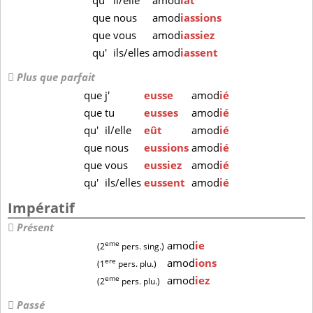
qu'
il/elle
amod
iât
que
nous
amod
iassions
que
vous
amod
iassiez
qu'
ils/elles
amod
iassent
Plus que parfait
que
j'
eusse
amod
ié
que
tu
eusses
amod
ié
qu'
il/elle
eût
amod
ié
que
nous
eussions
amod
ié
que
vous
eussiez
amod
ié
qu'
ils/elles
eussent
amod
ié
Impératif
Présent
eme
amod
ie
(2
pers. sing.)
ere
amod
ions
(1
pers. plu.)
eme
amod
iez
(2
pers. plu.)
Passé