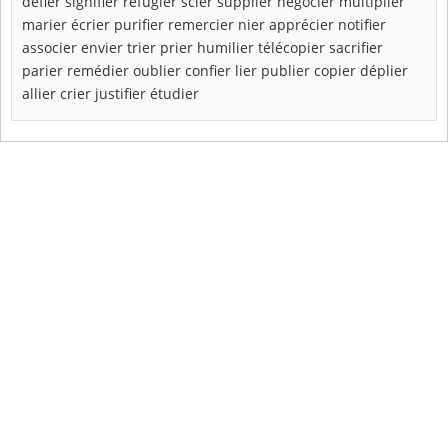
défier
signifier
réfugier
scier
supplier
négocier
multiplier
marier
écrier
purifier
remercier
nier
apprécier
notifier
associer
envier
trier
prier
humilier
télécopier
sacrifier
parier
remédier
oublier
confier
lier
publier
copier
déplier
allier
crier
justifier
étudier