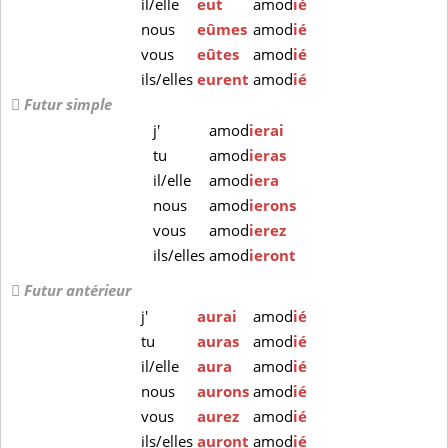
il/elle
eut
amod
ié
nous
eûmes
amod
ié
vous
eûtes
amod
ié
ils/elles
eurent
amod
ié
Futur simple
j'
amod
ierai
tu
amod
ieras
il/elle
amod
iera
nous
amod
ierons
vous
amod
ierez
ils/elles
amod
ieront
Futur antérieur
j'
aurai
amod
ié
tu
auras
amod
ié
il/elle
aura
amod
ié
nous
aurons
amod
ié
vous
aurez
amod
ié
ils/elles
auront
amod
ié