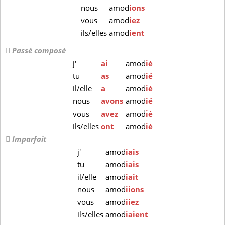
nous
amod
ions
vous
amod
iez
ils/elles
amod
ient
Passé composé
j'
ai
amod
ié
tu
as
amod
ié
il/elle
a
amod
ié
nous
avons
amod
ié
vous
avez
amod
ié
ils/elles
ont
amod
ié
Imparfait
j'
amod
iais
tu
amod
iais
il/elle
amod
iait
nous
amod
iions
vous
amod
iiez
ils/elles
amod
iaient