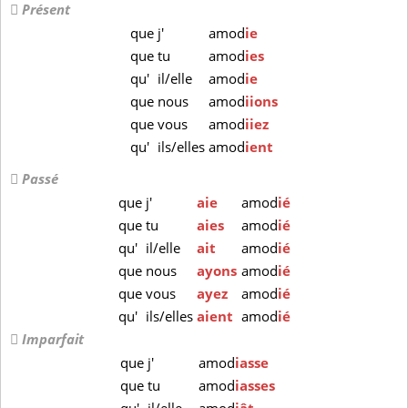
Présent
que
j'
amod
ie
que
tu
amod
ies
qu'
il/elle
amod
ie
que
nous
amod
iions
que
vous
amod
iiez
qu'
ils/elles
amod
ient
Passé
que
j'
aie
amod
ié
que
tu
aies
amod
ié
qu'
il/elle
ait
amod
ié
que
nous
ayons
amod
ié
que
vous
ayez
amod
ié
qu'
ils/elles
aient
amod
ié
Imparfait
que
j'
amod
iasse
que
tu
amod
iasses