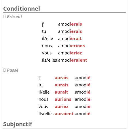
Conditionnel
Présent
j'
amod
ierais
tu
amod
ierais
il/elle
amod
ierait
nous
amod
ierions
vous
amod
ieriez
ils/elles
amod
ieraient
Passé
j'
aurais
amod
ié
tu
aurais
amod
ié
il/elle
aurait
amod
ié
nous
aurions
amod
ié
vous
auriez
amod
ié
ils/elles
auraient
amod
ié
Subjonctif