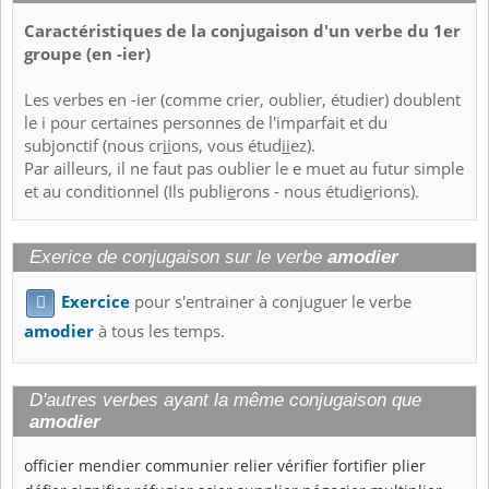
Caractéristiques de la conjugaison d'un verbe du 1er
groupe (en -ier)
Les verbes en -ier (comme crier, oublier, étudier) doublent
le i pour certaines personnes de l'imparfait et du
subjonctif (nous cr
ii
ons, vous étud
ii
ez).
Par ailleurs, il ne faut pas oublier le e muet au futur simple
et au conditionnel (Ils publi
e
rons - nous étudi
e
rions).
Exerice de conjugaison sur le verbe
amodier
Exercice
pour s'entrainer à conjuguer le verbe

amodier
à tous les temps.
D'autres verbes ayant la même conjugaison que
amodier
officier
mendier
communier
relier
vérifier
fortifier
plier