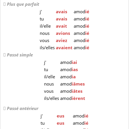
Plus que parfait
j'
avais
amod
ié
tu
avais
amod
ié
il/elle
avait
amod
ié
nous
avions
amod
ié
vous
aviez
amod
ié
ils/elles
avaient
amod
ié
Passé simple
j'
amod
iai
tu
amod
ias
il/elle
amod
ia
nous
amod
iâmes
vous
amod
iâtes
ils/elles
amod
ièrent
Passé antérieur
j'
eus
amod
ié
tu
eus
amod
ié