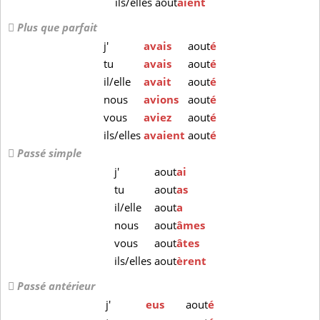
ils/elles
aout
aient
Plus que parfait
j'
avais
aout
é
tu
avais
aout
é
il/elle
avait
aout
é
nous
avions
aout
é
vous
aviez
aout
é
ils/elles
avaient
aout
é
Passé simple
j'
aout
ai
tu
aout
as
il/elle
aout
a
nous
aout
âmes
vous
aout
âtes
ils/elles
aout
èrent
Passé antérieur
j'
eus
aout
é