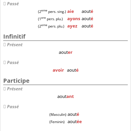
Passé
eme
aie
aout
é
(2
pers. sing.)
ere
ayons
aout
é
(1
pers. plu.)
eme
ayez
aout
é
(2
pers. plu.)
Infinitif
Présent
aout
er
Passé
avoir
aout
é
Participe
Présent
aout
ant
Passé
aout
é
(Masculin)
aout
ée
(Feminin)