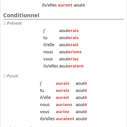
ils/elles
auront
aout
é
Conditionnel
Présent
j'
aout
erais
tu
aout
erais
il/elle
aout
erait
nous
aout
erions
vous
aout
eriez
ils/elles
aout
eraient
Passé
j'
aurais
aout
é
tu
aurais
aout
é
il/elle
aurait
aout
é
nous
aurions
aout
é
vous
auriez
aout
é
ils/elles
auraient
aout
é