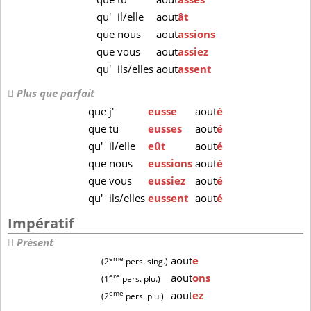
qu'
il/elle
aout
ât
que
nous
aout
assions
que
vous
aout
assiez
qu'
ils/elles
aout
assent
Plus que parfait
que
j'
eusse
aout
é
que
tu
eusses
aout
é
qu'
il/elle
eût
aout
é
que
nous
eussions
aout
é
que
vous
eussiez
aout
é
qu'
ils/elles
eussent
aout
é
Impératif
Présent
eme
aout
e
(2
pers. sing.)
ere
aout
ons
(1
pers. plu.)
eme
aout
ez
(2
pers. plu.)