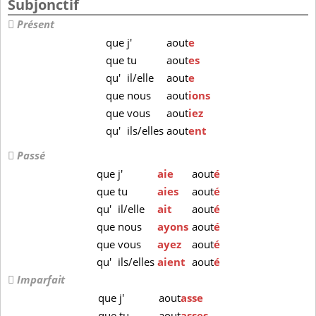
Subjonctif
Présent
que
j'
aout
e
que
tu
aout
es
qu'
il/elle
aout
e
que
nous
aout
ions
que
vous
aout
iez
qu'
ils/elles
aout
ent
Passé
que
j'
aie
aout
é
que
tu
aies
aout
é
qu'
il/elle
ait
aout
é
que
nous
ayons
aout
é
que
vous
ayez
aout
é
qu'
ils/elles
aient
aout
é
Imparfait
que
j'
aout
asse
que
tu
aout
asses