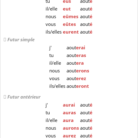
tu
eus
aout
é
il/elle
eut
aout
é
nous
eûmes
aout
é
vous
eûtes
aout
é
ils/elles
eurent
aout
é
Futur simple
j'
aout
erai
tu
aout
eras
il/elle
aout
era
nous
aout
erons
vous
aout
erez
ils/elles
aout
eront
Futur antérieur
j'
aurai
aout
é
tu
auras
aout
é
il/elle
aura
aout
é
nous
aurons
aout
é
vous
aurez
aout
é