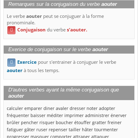
Remarques sur la conjugaison du verbe
aouter
Le verbe
aouter
peut se conjuguer à la forme
pronominale.
Conjugaison
du verbe
s'aouter.

Exerice de conjugaison sur le verbe
aouter
Exercice
pour s'entrainer à conjuguer le verbe

aouter
à tous les temps.
D'autres verbes ayant la même conjugaison que
aouter
calculer
emparer
diner
avaler
dresser
noter
adopter
fréquenter
baisser
méditer
imprimer
administrer
énerver
brûler
pencher
risquer
boucher
étouffer
gratter
freiner
fatiguer
gâter
ruser
repenser
tailler
hâter
tourmenter
progresser
masquer
comporter
attraper
attaquer