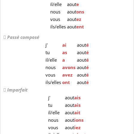
il/elle
aout
e
nous
aout
ons
vous
aout
ez
ils/elles
aout
ent
Passé composé
j'
ai
aout
é
tu
as
aout
é
il/elle
a
aout
é
nous
avons
aout
é
vous
avez
aout
é
ils/elles
ont
aout
é
Imparfait
j'
aout
ais
tu
aout
ais
il/elle
aout
ait
nous
aout
ions
vous
aout
iez