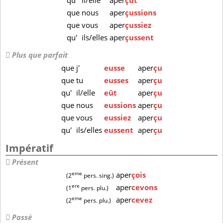
qu'
il/elle
aper
çût
que
nous
aper
çussions
que
vous
aper
çussiez
qu'
ils/elles
aper
çussent
Plus que parfait
que
j'
eusse
aper
çu
que
tu
eusses
aper
çu
qu'
il/elle
eût
aper
çu
que
nous
eussions
aper
çu
que
vous
eussiez
aper
çu
qu'
ils/elles
eussent
aper
çu
Impératif
Présent
eme
aper
çois
(2
pers. sing.)
ere
aper
cevons
(1
pers. plu.)
eme
aper
cevez
(2
pers. plu.)
Passé