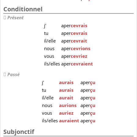
Conditionnel
Présent
j'
aper
cevrais
tu
aper
cevrais
il/elle
aper
cevrait
nous
aper
cevrions
vous
aper
cevriez
ils/elles
aper
cevraient
Passé
j'
aurais
aper
çu
tu
aurais
aper
çu
il/elle
aurait
aper
çu
nous
aurions
aper
çu
vous
auriez
aper
çu
ils/elles
auraient
aper
çu
Subjonctif