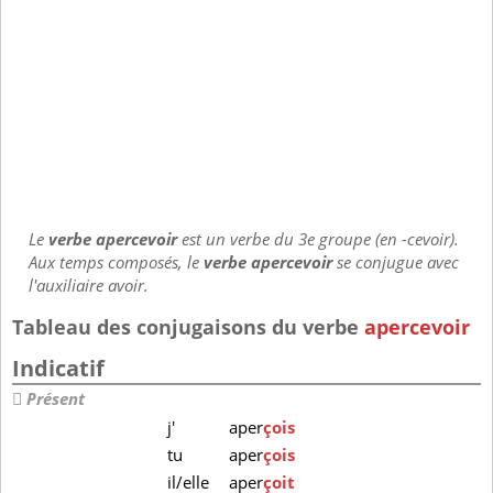
Le
verbe apercevoir
est un verbe du 3e groupe (en -cevoir).
Aux temps composés, le
verbe apercevoir
se conjugue avec
l'auxiliaire avoir.
Tableau des conjugaisons du verbe
apercevoir
Indicatif
Présent
j'
aper
çois
tu
aper
çois
il/elle
aper
çoit