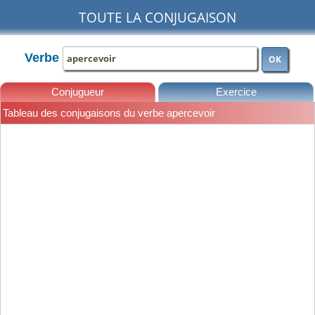
TOUTE LA CONJUGAISON
Verbe
OK
Conjugueur
Exercice
Tableau des conjugaisons du verbe apercevoir
Leçons