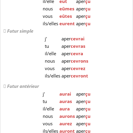
il/elle
eut
aper
çu
nous
eûmes
aper
çu
vous
eûtes
aper
çu
ils/elles
eurent
aper
çu
Futur simple
j'
aper
cevrai
tu
aper
cevras
il/elle
aper
cevra
nous
aper
cevrons
vous
aper
cevrez
ils/elles
aper
cevront
Futur antérieur
j'
aurai
aper
çu
tu
auras
aper
çu
il/elle
aura
aper
çu
nous
aurons
aper
çu
vous
aurez
aper
çu
ils/elles
auront
aper
çu