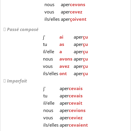
nous
aper
cevons
vous
aper
cevez
ils/elles
aper
çoivent
Passé composé
j'
ai
aper
çu
tu
as
aper
çu
il/elle
a
aper
çu
nous
avons
aper
çu
vous
avez
aper
çu
ils/elles
ont
aper
çu
Imparfait
j'
aper
cevais
tu
aper
cevais
il/elle
aper
cevait
nous
aper
cevions
vous
aper
ceviez
ils/elles
aper
cevaient