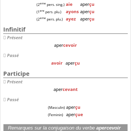
eme
aie
aper
çu
(2
pers. sing.)
ere
ayons
aper
çu
(1
pers. plu.)
eme
ayez
aper
çu
(2
pers. plu.)
Infinitif
Présent
aper
cevoir
Passé
avoir
aper
çu
Participe
Présent
aper
cevant
Passé
aper
çu
(Masculin)
aper
çue
(Feminin)
Remarques sur la conjugaison du verbe
apercevoir