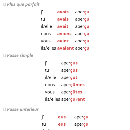
Plus que parfait
j'
avais
aper
çu
tu
avais
aper
çu
il/elle
avait
aper
çu
nous
avions
aper
çu
vous
aviez
aper
çu
ils/elles
avaient
aper
çu
Passé simple
j'
aper
çus
tu
aper
çus
il/elle
aper
çut
nous
aper
çûmes
vous
aper
çûtes
ils/elles
aper
çurent
Passé antérieur
j'
eus
aper
çu
tu
eus
aper
çu