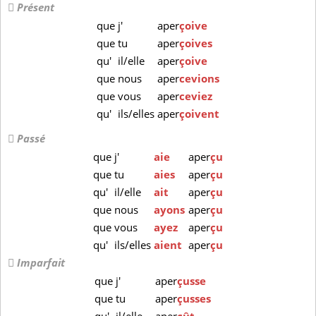
Présent
que
j'
aper
çoive
que
tu
aper
çoives
qu'
il/elle
aper
çoive
que
nous
aper
cevions
que
vous
aper
ceviez
qu'
ils/elles
aper
çoivent
Passé
que
j'
aie
aper
çu
que
tu
aies
aper
çu
qu'
il/elle
ait
aper
çu
que
nous
ayons
aper
çu
que
vous
ayez
aper
çu
qu'
ils/elles
aient
aper
çu
Imparfait
que
j'
aper
çusse
que
tu
aper
çusses