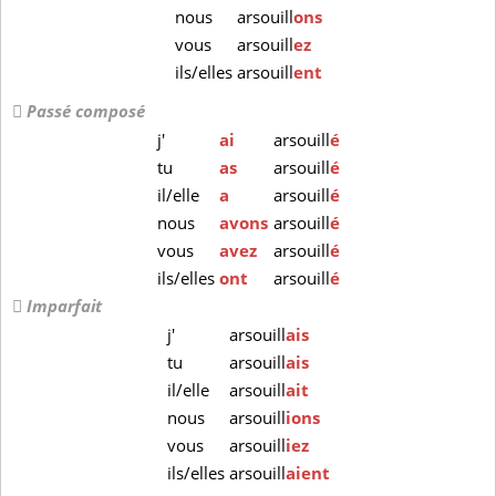
nous
arsouill
ons
vous
arsouill
ez
ils/elles
arsouill
ent
Passé composé
j'
ai
arsouill
é
tu
as
arsouill
é
il/elle
a
arsouill
é
nous
avons
arsouill
é
vous
avez
arsouill
é
ils/elles
ont
arsouill
é
Imparfait
j'
arsouill
ais
tu
arsouill
ais
il/elle
arsouill
ait
nous
arsouill
ions
vous
arsouill
iez
ils/elles
arsouill
aient