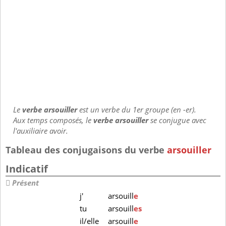
Le
verbe arsouiller
est un verbe du 1er groupe (en -er).
Aux temps composés, le
verbe arsouiller
se conjugue avec
l'auxiliaire avoir.
Tableau des conjugaisons du verbe
arsouiller
Indicatif
Présent
j'
arsouill
e
tu
arsouill
es
il/elle
arsouill
e