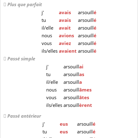
Plus que parfait
j'
avais
arsouill
é
tu
avais
arsouill
é
il/elle
avait
arsouill
é
nous
avions
arsouill
é
vous
aviez
arsouill
é
ils/elles
avaient
arsouill
é
Passé simple
j'
arsouill
ai
tu
arsouill
as
il/elle
arsouill
a
nous
arsouill
âmes
vous
arsouill
âtes
ils/elles
arsouill
èrent
Passé antérieur
j'
eus
arsouill
é
tu
eus
arsouill
é