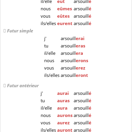
il/elle
eut
arsouill
é
nous
eûmes
arsouill
é
vous
eûtes
arsouill
é
ils/elles
eurent
arsouill
é
Futur simple
j'
arsouill
erai
tu
arsouill
eras
il/elle
arsouill
era
nous
arsouill
erons
vous
arsouill
erez
ils/elles
arsouill
eront
Futur antérieur
j'
aurai
arsouill
é
tu
auras
arsouill
é
il/elle
aura
arsouill
é
nous
aurons
arsouill
é
vous
aurez
arsouill
é
ils/elles
auront
arsouill
é