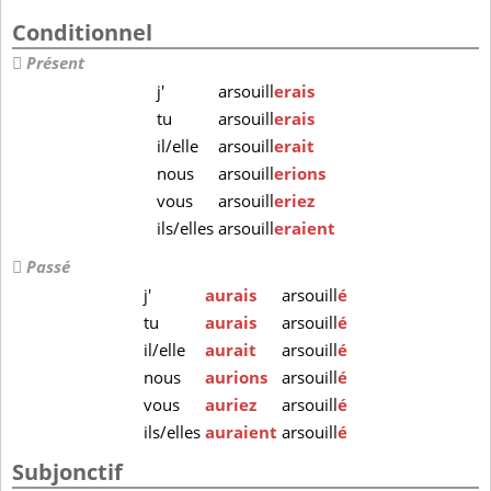
Conditionnel
Présent
j'
arsouill
erais
tu
arsouill
erais
il/elle
arsouill
erait
nous
arsouill
erions
vous
arsouill
eriez
ils/elles
arsouill
eraient
Passé
j'
aurais
arsouill
é
tu
aurais
arsouill
é
il/elle
aurait
arsouill
é
nous
aurions
arsouill
é
vous
auriez
arsouill
é
ils/elles
auraient
arsouill
é
Subjonctif