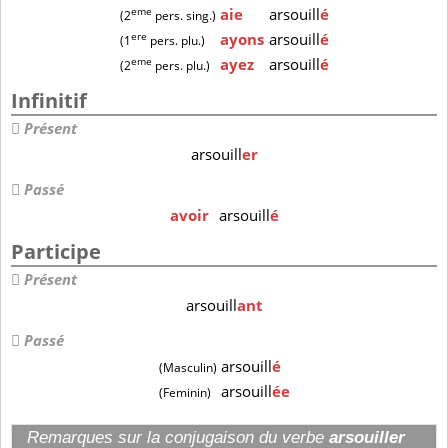
eme
aie
arsouill
é
(2
pers. sing.)
ere
ayons
arsouill
é
(1
pers. plu.)
eme
ayez
arsouill
é
(2
pers. plu.)
Infinitif
Présent
arsouill
er
Passé
avoir
arsouill
é
Participe
Présent
arsouill
ant
Passé
arsouill
é
(Masculin)
arsouill
ée
(Feminin)
Remarques sur la conjugaison du verbe
arsouiller