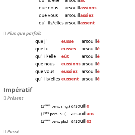
qu'
il/elle
arsouill
ât
que
nous
arsouill
assions
que
vous
arsouill
assiez
qu'
ils/elles
arsouill
assent
Plus que parfait
que
j'
eusse
arsouill
é
que
tu
eusses
arsouill
é
qu'
il/elle
eût
arsouill
é
que
nous
eussions
arsouill
é
que
vous
eussiez
arsouill
é
qu'
ils/elles
eussent
arsouill
é
Impératif
Présent
eme
arsouill
e
(2
pers. sing.)
ere
arsouill
ons
(1
pers. plu.)
eme
arsouill
ez
(2
pers. plu.)
Passé