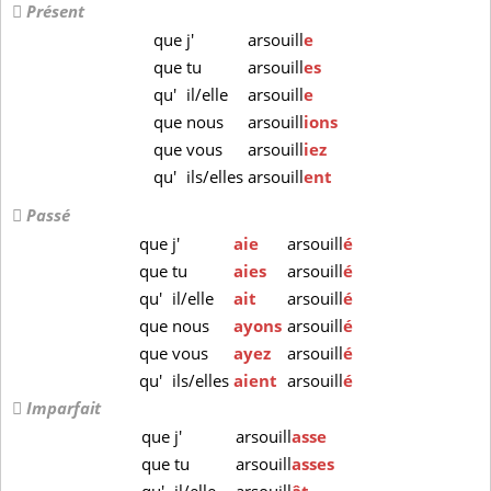
Présent
que
j'
arsouill
e
que
tu
arsouill
es
qu'
il/elle
arsouill
e
que
nous
arsouill
ions
que
vous
arsouill
iez
qu'
ils/elles
arsouill
ent
Passé
que
j'
aie
arsouill
é
que
tu
aies
arsouill
é
qu'
il/elle
ait
arsouill
é
que
nous
ayons
arsouill
é
que
vous
ayez
arsouill
é
qu'
ils/elles
aient
arsouill
é
Imparfait
que
j'
arsouill
asse
que
tu
arsouill
asses