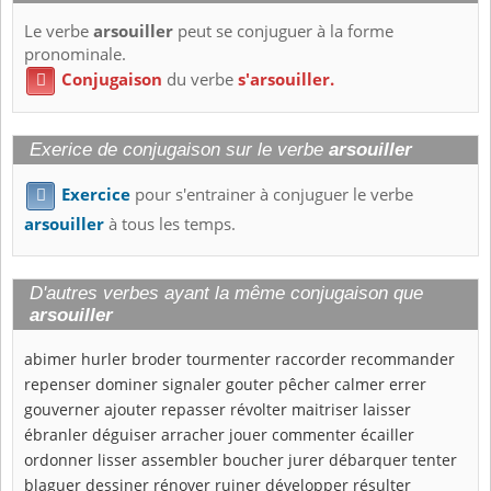
Le verbe
arsouiller
peut se conjuguer à la forme
pronominale.
Conjugaison
du verbe
s'arsouiller.

Exerice de conjugaison sur le verbe
arsouiller
Exercice
pour s'entrainer à conjuguer le verbe

arsouiller
à tous les temps.
D'autres verbes ayant la même conjugaison que
arsouiller
abimer
hurler
broder
tourmenter
raccorder
recommander
repenser
dominer
signaler
gouter
pêcher
calmer
errer
gouverner
ajouter
repasser
révolter
maitriser
laisser
ébranler
déguiser
arracher
jouer
commenter
écailler
ordonner
lisser
assembler
boucher
jurer
débarquer
tenter
blaguer
dessiner
rénover
ruiner
développer
résulter