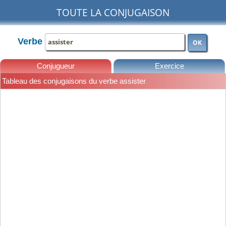
TOUTE LA CONJUGAISON
Verbe
OK
Conjugueur
Exercice
Tableau des conjugaisons du verbe assister
Leçons