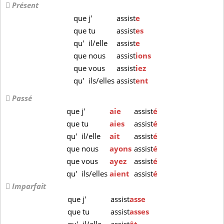
Présent
que
j'
assist
e
que
tu
assist
es
qu'
il/elle
assist
e
que
nous
assist
ions
que
vous
assist
iez
qu'
ils/elles
assist
ent
Passé
que
j'
aie
assist
é
que
tu
aies
assist
é
qu'
il/elle
ait
assist
é
que
nous
ayons
assist
é
que
vous
ayez
assist
é
qu'
ils/elles
aient
assist
é
Imparfait
que
j'
assist
asse
que
tu
assist
asses