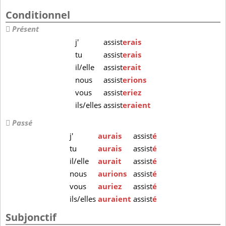
Conditionnel
Présent
j'
assist
erais
tu
assist
erais
il/elle
assist
erait
nous
assist
erions
vous
assist
eriez
ils/elles
assist
eraient
Passé
j'
aurais
assist
é
tu
aurais
assist
é
il/elle
aurait
assist
é
nous
aurions
assist
é
vous
auriez
assist
é
ils/elles
auraient
assist
é
Subjonctif