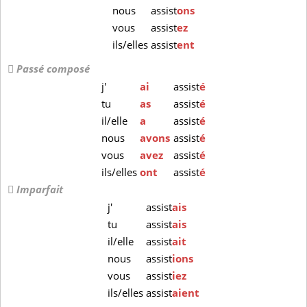
nous
assist
ons
vous
assist
ez
ils/elles
assist
ent
Passé composé
j'
ai
assist
é
tu
as
assist
é
il/elle
a
assist
é
nous
avons
assist
é
vous
avez
assist
é
ils/elles
ont
assist
é
Imparfait
j'
assist
ais
tu
assist
ais
il/elle
assist
ait
nous
assist
ions
vous
assist
iez
ils/elles
assist
aient