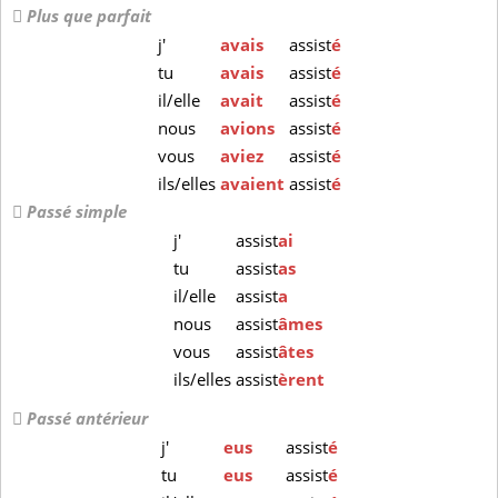
Plus que parfait
j'
avais
assist
é
tu
avais
assist
é
il/elle
avait
assist
é
nous
avions
assist
é
vous
aviez
assist
é
ils/elles
avaient
assist
é
Passé simple
j'
assist
ai
tu
assist
as
il/elle
assist
a
nous
assist
âmes
vous
assist
âtes
ils/elles
assist
èrent
Passé antérieur
j'
eus
assist
é
tu
eus
assist
é