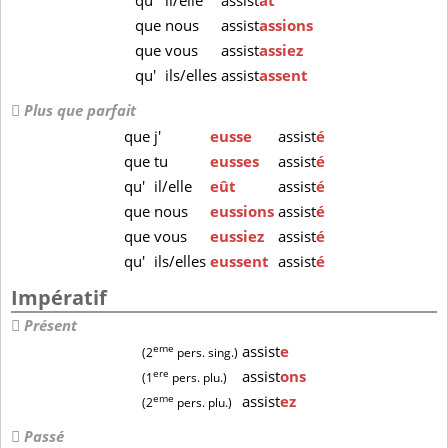
qu'
il/elle
assist
ât
que
nous
assist
assions
que
vous
assist
assiez
qu'
ils/elles
assist
assent
Plus que parfait
que
j'
eusse
assist
é
que
tu
eusses
assist
é
qu'
il/elle
eût
assist
é
que
nous
eussions
assist
é
que
vous
eussiez
assist
é
qu'
ils/elles
eussent
assist
é
Impératif
Présent
eme
assist
e
(2
pers. sing.)
ere
assist
ons
(1
pers. plu.)
eme
assist
ez
(2
pers. plu.)
Passé