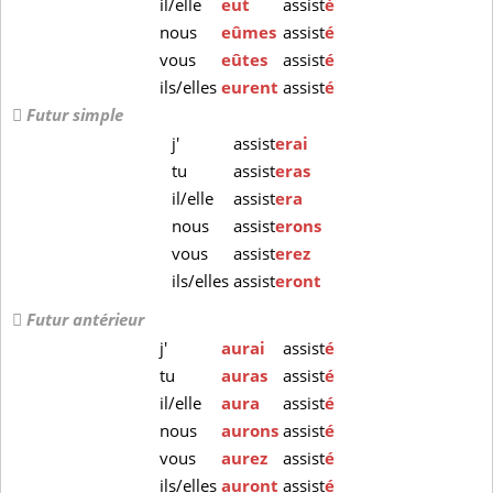
il/elle
eut
assist
é
nous
eûmes
assist
é
vous
eûtes
assist
é
ils/elles
eurent
assist
é
Futur simple
j'
assist
erai
tu
assist
eras
il/elle
assist
era
nous
assist
erons
vous
assist
erez
ils/elles
assist
eront
Futur antérieur
j'
aurai
assist
é
tu
auras
assist
é
il/elle
aura
assist
é
nous
aurons
assist
é
vous
aurez
assist
é
ils/elles
auront
assist
é