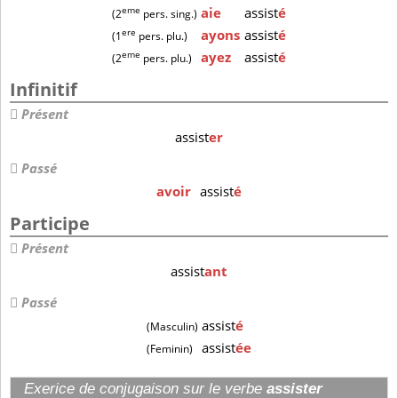
eme
aie
assist
é
(2
pers. sing.)
ere
ayons
assist
é
(1
pers. plu.)
eme
ayez
assist
é
(2
pers. plu.)
Infinitif
Présent
assist
er
Passé
avoir
assist
é
Participe
Présent
assist
ant
Passé
assist
é
(Masculin)
assist
ée
(Feminin)
Exerice de conjugaison sur le verbe
assister