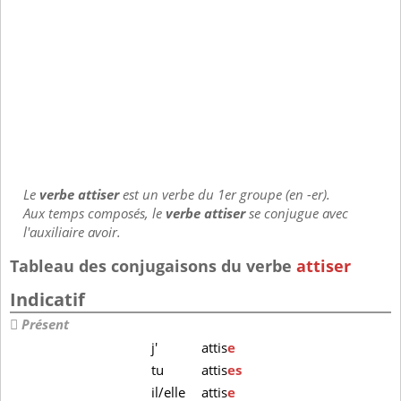
Le
verbe attiser
est un verbe du 1er groupe (en -er).
Aux temps composés, le
verbe attiser
se conjugue avec
l'auxiliaire avoir.
Tableau des conjugaisons du verbe
attiser
Indicatif
Présent
j'
attis
e
tu
attis
es
il/elle
attis
e