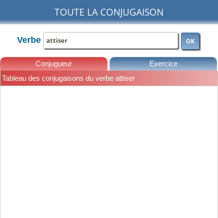
TOUTE LA CONJUGAISON
Verbe
OK
Conjugueur
Exercice
Tableau des conjugaisons du verbe attiser
Leçons