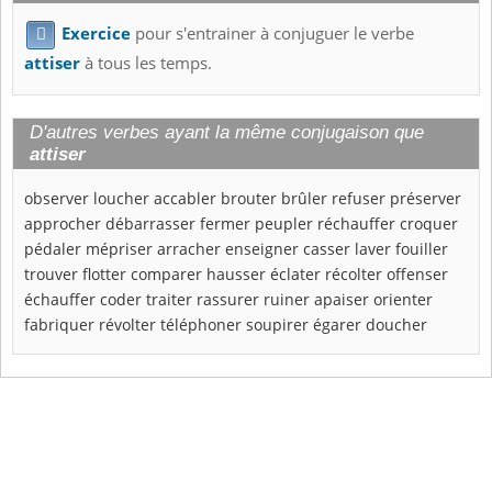
Exercice
pour s'entrainer à conjuguer le verbe

attiser
à tous les temps.
D'autres verbes ayant la même conjugaison que
attiser
observer
loucher
accabler
brouter
brûler
refuser
préserver
approcher
débarrasser
fermer
peupler
réchauffer
croquer
pédaler
mépriser
arracher
enseigner
casser
laver
fouiller
trouver
flotter
comparer
hausser
éclater
récolter
offenser
échauffer
coder
traiter
rassurer
ruiner
apaiser
orienter
fabriquer
révolter
téléphoner
soupirer
égarer
doucher