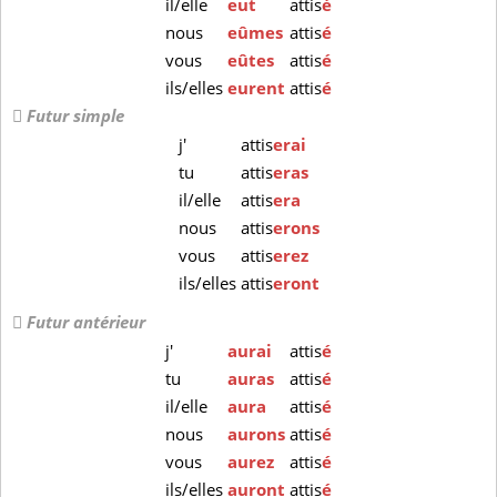
il/elle
eut
attis
é
nous
eûmes
attis
é
vous
eûtes
attis
é
ils/elles
eurent
attis
é
Futur simple
j'
attis
erai
tu
attis
eras
il/elle
attis
era
nous
attis
erons
vous
attis
erez
ils/elles
attis
eront
Futur antérieur
j'
aurai
attis
é
tu
auras
attis
é
il/elle
aura
attis
é
nous
aurons
attis
é
vous
aurez
attis
é
ils/elles
auront
attis
é