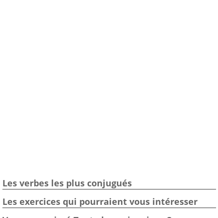
Les verbes les plus conjugués
Les exercices qui pourraient vous intéresser