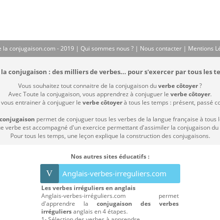
 la conjugaison.com - 2019 |
Qui sommes nous ?
|
Nous contacter
|
Mentions L
la conjugaison : des milliers de verbes... pour s'exercer par tous les t
Vous souhaitez tout connaitre de la conjugaison du
verbe côtoyer
?
Avec Toute la conjugaison, vous apprendrez à conjuguer le
verbe côtoyer
.
 vous entrainer à conjuguer le
verbe côtoyer
à tous les temps : présent, passé com
 conjugaison
permet de conjuguer tous les verbes de la langue française à tous 
 verbe est accompagné d'un exercice permettant d'assimiler la conjugaison du
Pour tous les temps, une leçon explique la construction des conjugaisons.
Nos autres sites éducatifs :
V
Anglais-verbes-irreguliers.com
Les verbes irréguliers en anglais
Anglais-verbes-irréguliers.com permet
d'apprendre la
conjugaison des verbes
irréguliers
anglais en 4 étapes.
1- Sélection des verbes à apprendre