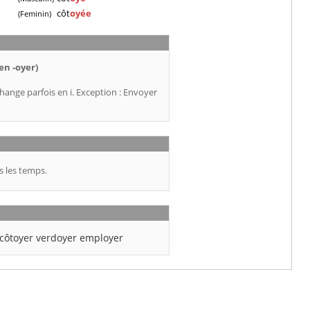
côt
oyée
(Feminin)
en -oyer)
hange parfois en i. Exception : Envoyer
s les temps.
côtoyer
verdoyer
employer