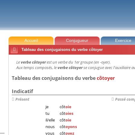
Accueil
Conjugueur
Exercice

Tableau des conjugaisons du verbe côtoyer
Le
verbe côtoyer
est un verbe du 1er groupe (en -oyer).
Aux temps composés, le
verbe côtoyer
se conjugue avec l'auxiliaire av
Tableau des conjugaisons du verbe
côtoyer
Indicatif
Présent
Passé com
je
côt
oie
tu
côt
oies
il/elle
côt
oie
nous
côt
oyons
vous
côt
oyez