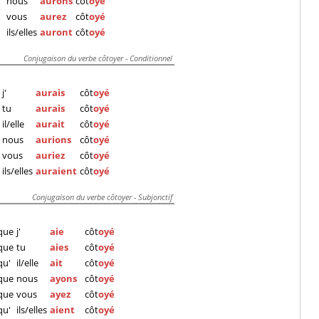
nous
aurons
côt
oyé
vous
aurez
côt
oyé
ils/elles
auront
côt
oyé
Conjugaison du verbe côtoyer - Conditionnel
j'
aurais
côt
oyé
tu
aurais
côt
oyé
il/elle
aurait
côt
oyé
nous
aurions
côt
oyé
vous
auriez
côt
oyé
ils/elles
auraient
côt
oyé
Conjugaison du verbe côtoyer - Subjonctif
que
j'
aie
côt
oyé
que
tu
aies
côt
oyé
qu'
il/elle
ait
côt
oyé
que
nous
ayons
côt
oyé
que
vous
ayez
côt
oyé
qu'
ils/elles
aient
côt
oyé