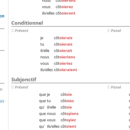
nous
côt
oierons
vous
côt
oierez
ils/elles
côt
oieront
son
Conditionnel
Présent
Passé
je
côt
oierais
tu
côt
oierais
il/elle
côt
oierait
nous
côt
oierions
vous
côt
oieriez
ils/elles
côt
oieraient
Subjonctif
Présent
Passé
en
que
je
côt
oie
lus
que
tu
côt
oies
qu'
il/elle
côt
oie
que
nous
côt
oyions
que
vous
côt
oyiez
qu'
ils/elles
côt
oient