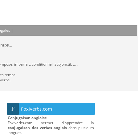
égales
|
emps...
posé, imparfait, conditionnel, subjonctif, ... .
les temps.
 verbe.
F
Foxiverbs.com
Conjugaison anglaise
Foxiverbs.com permet d'apprendre la
conjugaison des verbes anglais
dans plusieurs
langues.