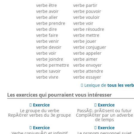
verbe être
verbe partir
verbe avoir
verbe pouvoir
verbe aller
verbe vouloir
verbe prendre
verbe voir
verbe dire
verbe résoudre
verbe faire
verbe mettre
verbe venir
verbe jouer
verbe devoir
verbe conjuguer
verbe voir
verbe appeler
verbe joindre
verbe aimer
verbe permettre
verbe envoyer
verbe savoir
verbe attendre
verbe vivre
verbe essayer
Lexique de
tous les ver

Les exercices qui pourraient vous intéresser
Exercice
Exercice


Le groupe du verbe
PassÃ©, prÃ©sent ou futur
RepÃ©rer verbes du 3e groupe
ComplÃ©ter par un adverbe
de temps
Exercice
Exercice


Verbe conjuguÃ© et infinitif
Le pronom personnel sujet