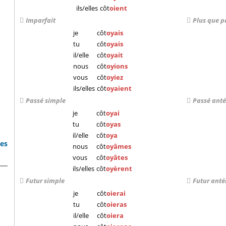
ils/elles
côt
oient
Imparfait
Plus que p
je
côt
oyais
tu
côt
oyais
il/elle
côt
oyait
nous
côt
oyions
vous
côt
oyiez
ils/elles
côt
oyaient
Passé simple
Passé anté
je
côt
oyai
tu
côt
oyas
il/elle
côt
oya
bes
nous
côt
oyâmes
vous
côt
oyâtes
ils/elles
côt
oyèrent
Futur simple
Futur anté
je
côt
oierai
tu
côt
oieras
il/elle
côt
oiera