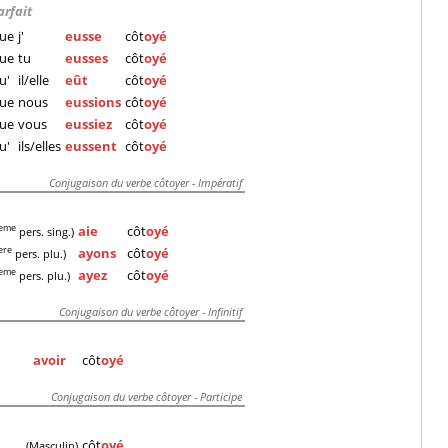
arfait
ue
j'
eusse
côt
oyé
ue
tu
eusses
côt
oyé
u'
il/elle
eût
côt
oyé
ue
nous
eussions
côt
oyé
ue
vous
eussiez
côt
oyé
u'
ils/elles
eussent
côt
oyé
Conjugaison du verbe côtoyer - Impératif
aie
côt
oyé
eme
pers. sing.)
ayons
côt
oyé
ere
pers. plu.)
ayez
côt
oyé
eme
pers. plu.)
Conjugaison du verbe côtoyer - Infinitif
avoir
côt
oyé
Conjugaison du verbe côtoyer - Participe
côt
oyé
(Masculin)