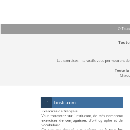
© Toute
Toute 
Les exercices interactifs vous permettront de
Toute la
Chaque
L'
Linstit.com
Exercices de français
Vous trouverez sur l'instit.com, de très nombreux
exercices de conjugaison
, d'orthographe et de
vocabulaire.
Ce site est destiné aux enfants, et à tous les