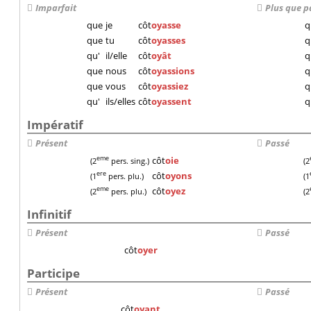
Imparfait
Plus que p
que
je
côt
oyasse
q
que
tu
côt
oyasses
q
qu'
il/elle
côt
oyât
q
que
nous
côt
oyassions
q
que
vous
côt
oyassiez
q
qu'
ils/elles
côt
oyassent
q
Impératif
Présent
Passé
côt
oie
eme
(2
pers. sing.)
(2
côt
oyons
ere
(1
pers. plu.)
(1
côt
oyez
eme
(2
pers. plu.)
(2
Infinitif
Présent
Passé
côt
oyer
Participe
Présent
Passé
côt
oyant