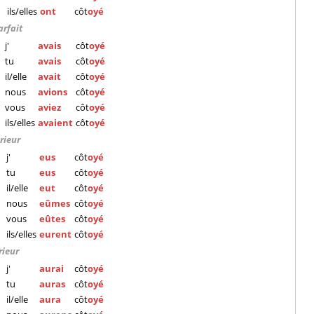
ils/elles
ont
côt
oyé
arfait
j'
avais
côt
oyé
tu
avais
côt
oyé
il/elle
avait
côt
oyé
nous
avions
côt
oyé
vous
aviez
côt
oyé
ils/elles
avaient
côt
oyé
rieur
j'
eus
côt
oyé
tu
eus
côt
oyé
il/elle
eut
côt
oyé
nous
eûmes
côt
oyé
vous
eûtes
côt
oyé
ils/elles
eurent
côt
oyé
rieur
j'
aurai
côt
oyé
tu
auras
côt
oyé
il/elle
aura
côt
oyé