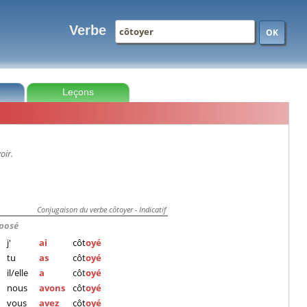
Verbe
OK
Leçons
oir.
Conjugaison du verbe côtoyer - Indicatif
posé
j'
ai
côt
oyé
tu
as
côt
oyé
il/elle
a
côt
oyé
nous
avons
côt
oyé
vous
avez
côt
oyé