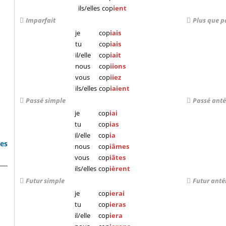
ils/elles
cop
ient
Imparfait
Plus que p
je
cop
iais
tu
cop
iais
il/elle
cop
iait
nous
cop
iions
vous
cop
iiez
ils/elles
cop
iaient
Passé simple
Passé anté
je
cop
iai
tu
cop
ias
il/elle
cop
ia
bes
nous
cop
iâmes
vous
cop
iâtes
ils/elles
cop
ièrent
Futur simple
Futur anté
je
cop
ierai
tu
cop
ieras
il/elle
cop
iera