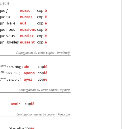
arfait
que
j'
eusse
cop
ié
que
tu
eusses
cop
ié
qu'
il/elle
eût
cop
ié
que
nous
eussions
cop
ié
que
vous
eussiez
cop
ié
qu'
ils/elles
eussent
cop
ié
Conjugaison du verbe copier - Impératif
aie
cop
ié
eme
2
pers. sing.)
ayons
cop
ié
ere
1
pers. plu.)
ayez
cop
ié
eme
2
pers. plu.)
Conjugaison du verbe copier - Infinitif
avoir
cop
ié
Conjugaison du verbe copier - Participe
cop
ié
(Masculin)