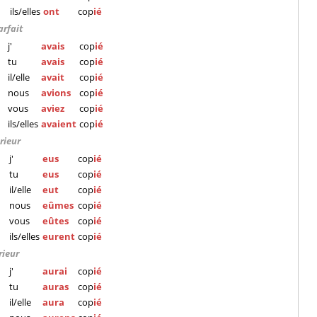
ils/elles
ont
cop
ié
arfait
j'
avais
cop
ié
tu
avais
cop
ié
il/elle
avait
cop
ié
nous
avions
cop
ié
vous
aviez
cop
ié
ils/elles
avaient
cop
ié
rieur
j'
eus
cop
ié
tu
eus
cop
ié
il/elle
eut
cop
ié
nous
eûmes
cop
ié
vous
eûtes
cop
ié
ils/elles
eurent
cop
ié
rieur
j'
aurai
cop
ié
tu
auras
cop
ié
il/elle
aura
cop
ié