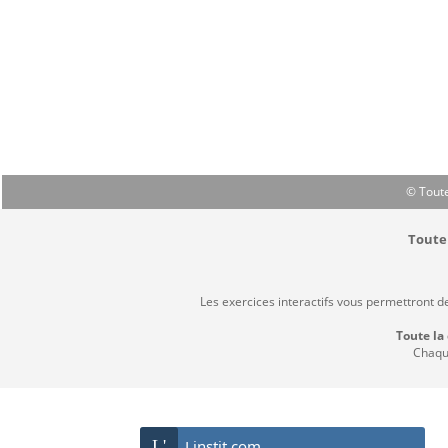
© Toute
Toute 
Les exercices interactifs vous permettront d
Toute la
Chaque
L'
Linstit.com