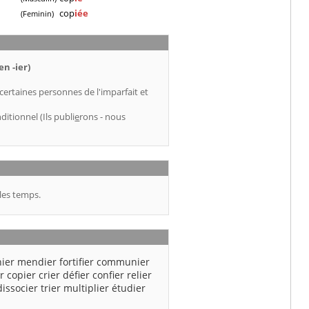
cop
iée
(Feminin)
n -ier)
 certaines personnes de l'imparfait et
ditionnel (Ils publi
e
rons - nous
les temps.
nier
mendier
fortifier
communier
r
copier
crier
défier
confier
relier
dissocier
trier
multiplier
étudier