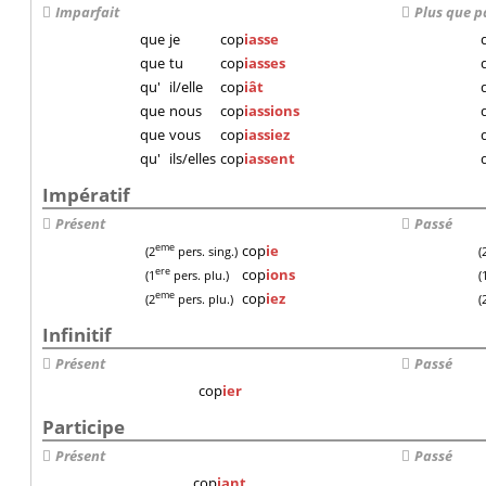
Imparfait
Plus que p
que
je
cop
iasse
que
tu
cop
iasses
qu'
il/elle
cop
iât
que
nous
cop
iassions
que
vous
cop
iassiez
qu'
ils/elles
cop
iassent
Impératif
Présent
Passé
cop
ie
eme
(2
pers. sing.)
(
cop
ions
ere
(1
pers. plu.)
(
cop
iez
eme
(2
pers. plu.)
(
Infinitif
Présent
Passé
cop
ier
Participe
Présent
Passé
cop
iant