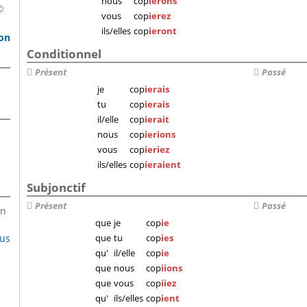
nous
cop
ierons
©
vous
cop
ierez
ils/elles
cop
ieront
son
Conditionnel
Présent
Passé
je
cop
ierais
tu
cop
ierais
il/elle
cop
ierait
nous
cop
ierions
vous
cop
ieriez
ils/elles
cop
ieraient
Subjonctif
Présent
Passé
en
que
je
cop
ie
lus
que
tu
cop
ies
qu'
il/elle
cop
ie
que
nous
cop
iions
que
vous
cop
iiez
qu'
ils/elles
cop
ient