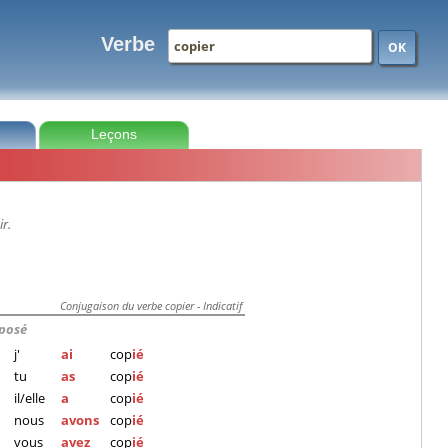
Verbe
OK
Leçons
ir.
Conjugaison du verbe copier - Indicatif
posé
j'
ai
cop
ié
tu
as
cop
ié
il/elle
a
cop
ié
nous
avons
cop
ié
vous
avez
cop
ié