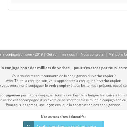
 la conjugaison.com - 2019 |
Qui sommes nous ?
|
Nous contacter
|
Mentions L
la conjugaison : des milliers de verbes... pour s'exercer par tous les t
Vous souhaitez tout connaitre de la conjugaison du
verbe copier
?
Avec Toute la conjugaison, vous apprendrez à conjuguer le
verbe copier
.
e vous entrainer à conjuguer le
verbe copier
à tous les temps : présent, passé comp
 conjugaison
permet de conjuguer tous les verbes de la langue française à tous 
 verbe est accompagné d'un exercice permettant d'assimiler la conjugaison du
Pour tous les temps, une leçon explique la construction des conjugaisons.
Nos autres sites éducatifs :
V
Anglais-verbes-irreguliers.com