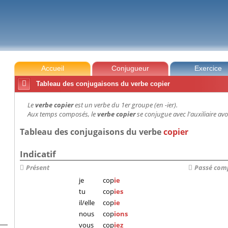
Accueil
Conjugueur
Exercice

Tableau des conjugaisons du verbe copier
Le
verbe copier
est un verbe du 1er groupe (en -ier).
Aux temps composés, le
verbe copier
se conjugue avec l'auxiliaire avo
Tableau des conjugaisons du verbe
copier
Indicatif
Présent
Passé com
je
cop
ie
tu
cop
ies
il/elle
cop
ie
nous
cop
ions
vous
cop
iez