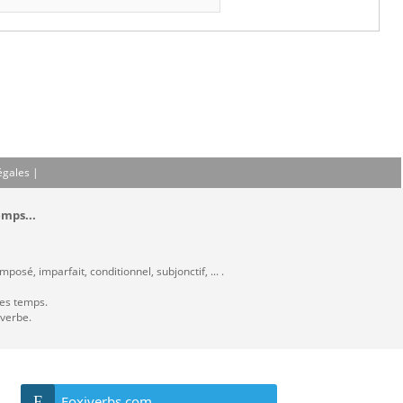
égales
|
emps...
osé, imparfait, conditionnel, subjonctif, ... .
les temps.
 verbe.
F
Foxiverbs.com