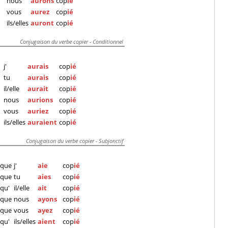
nous
aurons
cop
ié
vous
aurez
cop
ié
ils/elles
auront
cop
ié
Conjugaison du verbe copier - Conditionnel
j'
aurais
cop
ié
tu
aurais
cop
ié
il/elle
aurait
cop
ié
nous
aurions
cop
ié
vous
auriez
cop
ié
ils/elles
auraient
cop
ié
Conjugaison du verbe copier - Subjonctif
que
j'
aie
cop
ié
que
tu
aies
cop
ié
qu'
il/elle
ait
cop
ié
que
nous
ayons
cop
ié
que
vous
ayez
cop
ié
qu'
ils/elles
aient
cop
ié