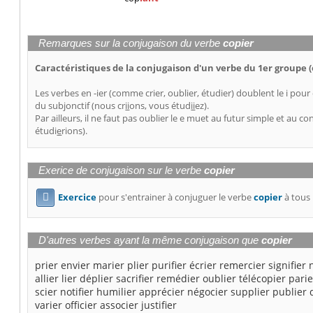
Remarques sur la conjugaison du verbe
copier
Caractéristiques de la conjugaison d'un verbe du 1er groupe (e
Les verbes en -ier (comme crier, oublier, étudier) doublent le i pour
du subjonctif (nous cr
ii
ons, vous étud
ii
ez).
Par ailleurs, il ne faut pas oublier le e muet au futur simple et au con
étudi
e
rions).
Exerice de conjugaison sur le verbe
copier
Exercice
pour s'entrainer à conjuguer le verbe
copier
à tous 

D'autres verbes ayant la même conjugaison que
copier
prier
envier
marier
plier
purifier
écrier
remercier
signifier
allier
lier
déplier
sacrifier
remédier
oublier
télécopier
parie
scier
notifier
humilier
apprécier
négocier
supplier
publier
varier
officier
associer
justifier