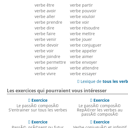
verbe être
verbe partir
verbe avoir
verbe pouvoir
verbe aller
verbe vouloir
verbe prendre
verbe voir
verbe dire
verbe résoudre
verbe faire
verbe mettre
verbe venir
verbe jouer
verbe devoir
verbe conjuguer
verbe voir
verbe appeler
verbe joindre
verbe aimer
verbe permettre
verbe envoyer
verbe savoir
verbe attendre
verbe vivre
verbe essayer
Lexique de
tous les ver

Les exercices qui pourraient vous intéresser
Exercice
Exercice


Le passÃ© composÃ©
Le passÃ© composÃ©
S'entrainer sur tous les verbes
RepÃ©rer les verbes au
passÃ© composÃ©
Exercice
Exercice


PassÃ©, prÃ©sent ou futur
Verbe conjuguÃ© et infinitif