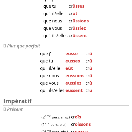
que
tu
cr
ûsses
qu'
il/elle
cr
ût
que
nous
cr
ûssions
que
vous
cr
ûssiez
qu'
ils/elles
cr
ûssent
Plus que parfait
que
j'
eusse
cr
û
que
tu
eusses
cr
û
qu'
il/elle
eût
cr
û
que
nous
eussions
cr
û
que
vous
eussiez
cr
û
qu'
ils/elles
eussent
cr
û
Impératif
Présent
eme
cr
oîs
(2
pers. sing.)
ere
cr
oissons
(1
pers. plu.)
eme
cr
oissez
(2
pers. plu.)