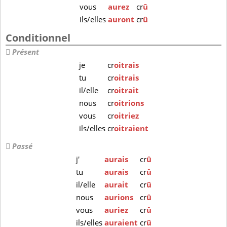
vous
aurez
cr
û
ils/elles
auront
cr
û
Conditionnel
Présent
je
cr
oitrais
tu
cr
oitrais
il/elle
cr
oitrait
nous
cr
oitrions
vous
cr
oitriez
ils/elles
cr
oitraient
Passé
j'
aurais
cr
û
tu
aurais
cr
û
il/elle
aurait
cr
û
nous
aurions
cr
û
vous
auriez
cr
û
ils/elles
auraient
cr
û