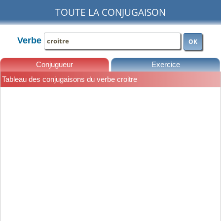
TOUTE LA CONJUGAISON
Verbe
OK
Conjugueur
Exercice
Tableau des conjugaisons du verbe croitre
Leçons