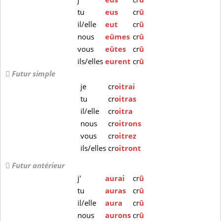
tu
eus
cr
û
il/elle
eut
cr
û
nous
eûmes
cr
û
vous
eûtes
cr
û
ils/elles
eurent
cr
û
Futur simple
je
cr
oitrai
tu
cr
oitras
il/elle
cr
oitra
nous
cr
oitrons
vous
cr
oitrez
ils/elles
cr
oitront
Futur antérieur
j'
aurai
cr
û
tu
auras
cr
û
il/elle
aura
cr
û
nous
aurons
cr
û