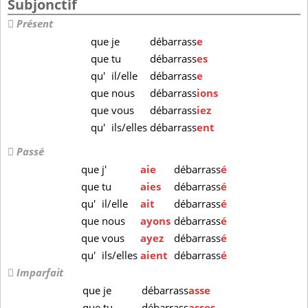
Subjonctif
Présent
que
je
débarrass
e
que
tu
débarrass
es
qu'
il/elle
débarrass
e
que
nous
débarrass
ions
que
vous
débarrass
iez
qu'
ils/elles
débarrass
ent
Passé
que
j'
aie
débarrass
é
que
tu
aies
débarrass
é
qu'
il/elle
ait
débarrass
é
que
nous
ayons
débarrass
é
que
vous
ayez
débarrass
é
qu'
ils/elles
aient
débarrass
é
Imparfait
que
je
débarrass
asse
que
tu
débarrass
asses