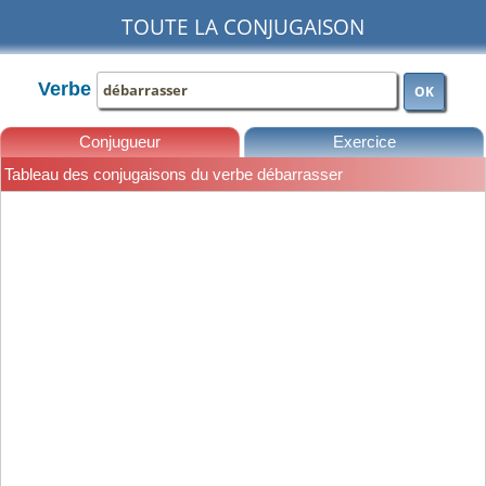
TOUTE LA CONJUGAISON
Verbe
OK
Conjugueur
Exercice
Tableau des conjugaisons du verbe débarrasser
Leçons