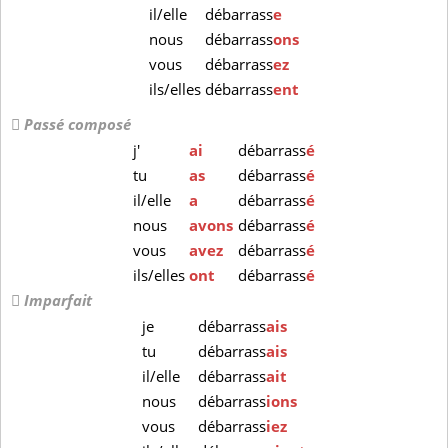
il/elle
débarrass
e
nous
débarrass
ons
vous
débarrass
ez
ils/elles
débarrass
ent
Passé composé
j'
ai
débarrass
é
tu
as
débarrass
é
il/elle
a
débarrass
é
nous
avons
débarrass
é
vous
avez
débarrass
é
ils/elles
ont
débarrass
é
Imparfait
je
débarrass
ais
tu
débarrass
ais
il/elle
débarrass
ait
nous
débarrass
ions
vous
débarrass
iez