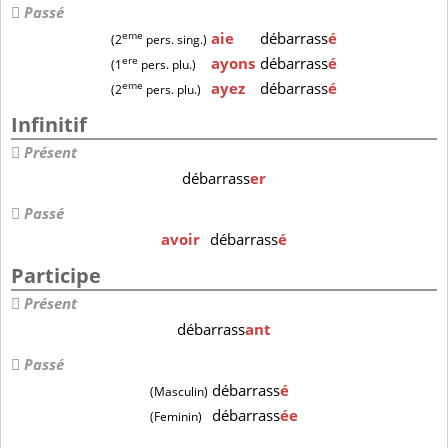
Passé
eme
aie
débarrass
é
(2
pers. sing.)
ere
ayons
débarrass
é
(1
pers. plu.)
eme
ayez
débarrass
é
(2
pers. plu.)
Infinitif
Présent
débarrass
er
Passé
avoir
débarrass
é
Participe
Présent
débarrass
ant
Passé
débarrass
é
(Masculin)
débarrass
ée
(Feminin)