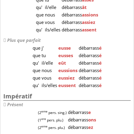
qu'
il/elle
débarrass
ât
que
nous
débarrass
assions
que
vous
débarrass
assiez
qu'
ils/elles
débarrass
assent
Plus que parfait
que
j'
eusse
débarrass
é
que
tu
eusses
débarrass
é
qu'
il/elle
eût
débarrass
é
que
nous
eussions
débarrass
é
que
vous
eussiez
débarrass
é
qu'
ils/elles
eussent
débarrass
é
Impératif
Présent
eme
débarrass
e
(2
pers. sing.)
ere
débarrass
ons
(1
pers. plu.)
eme
débarrass
ez
(2
pers. plu.)