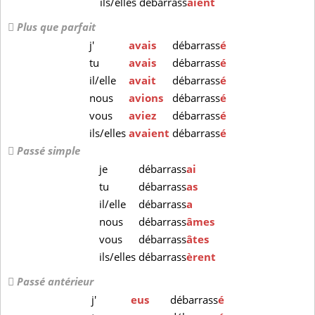
ils/elles
débarrass
aient
Plus que parfait
j'
avais
débarrass
é
tu
avais
débarrass
é
il/elle
avait
débarrass
é
nous
avions
débarrass
é
vous
aviez
débarrass
é
ils/elles
avaient
débarrass
é
Passé simple
je
débarrass
ai
tu
débarrass
as
il/elle
débarrass
a
nous
débarrass
âmes
vous
débarrass
âtes
ils/elles
débarrass
èrent
Passé antérieur
j'
eus
débarrass
é