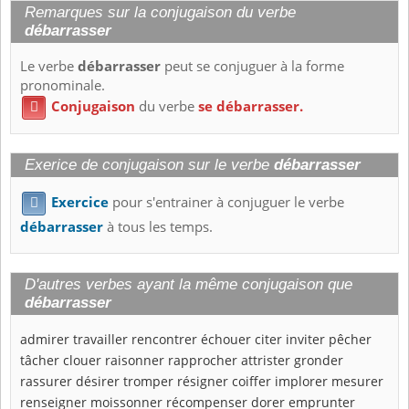
Remarques sur la conjugaison du verbe
débarrasser
Le verbe
débarrasser
peut se conjuguer à la forme
pronominale.
Conjugaison
du verbe
se débarrasser.

Exerice de conjugaison sur le verbe
débarrasser
Exercice
pour s'entrainer à conjuguer le verbe

débarrasser
à tous les temps.
D'autres verbes ayant la même conjugaison que
débarrasser
admirer
travailler
rencontrer
échouer
citer
inviter
pêcher
tâcher
clouer
raisonner
rapprocher
attrister
gronder
rassurer
désirer
tromper
résigner
coiffer
implorer
mesurer
renseigner
moissonner
récompenser
dorer
emprunter