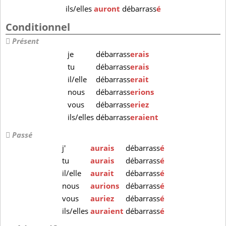
ils/elles
auront
débarrass
é
Conditionnel
Présent
je
débarrass
erais
tu
débarrass
erais
il/elle
débarrass
erait
nous
débarrass
erions
vous
débarrass
eriez
ils/elles
débarrass
eraient
Passé
j'
aurais
débarrass
é
tu
aurais
débarrass
é
il/elle
aurait
débarrass
é
nous
aurions
débarrass
é
vous
auriez
débarrass
é
ils/elles
auraient
débarrass
é