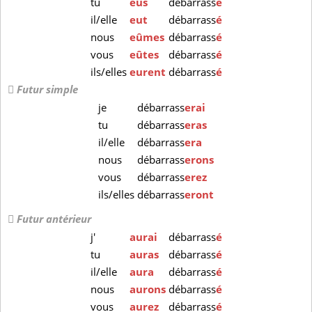
tu
eus
débarrass
é
il/elle
eut
débarrass
é
nous
eûmes
débarrass
é
vous
eûtes
débarrass
é
ils/elles
eurent
débarrass
é
Futur simple
je
débarrass
erai
tu
débarrass
eras
il/elle
débarrass
era
nous
débarrass
erons
vous
débarrass
erez
ils/elles
débarrass
eront
Futur antérieur
j'
aurai
débarrass
é
tu
auras
débarrass
é
il/elle
aura
débarrass
é
nous
aurons
débarrass
é
vous
aurez
débarrass
é