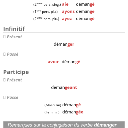
eme
aie
déman
gé
(2
pers. sing.)
ere
ayons
déman
gé
(1
pers. plu.)
eme
ayez
déman
gé
(2
pers. plu.)
Infinitif
Présent
déman
ger
Passé
avoir
déman
gé
Participe
Présent
déman
geant
Passé
déman
gé
(Masculin)
déman
gée
(Feminin)
Remarques sur la conjugaison du verbe
démanger