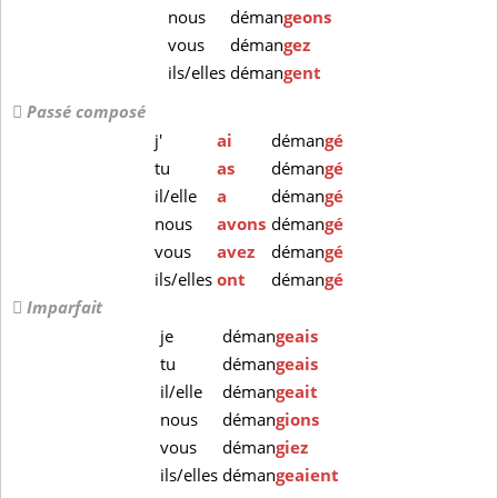
nous
déman
geons
vous
déman
gez
ils/elles
déman
gent
Passé composé
j'
ai
déman
gé
tu
as
déman
gé
il/elle
a
déman
gé
nous
avons
déman
gé
vous
avez
déman
gé
ils/elles
ont
déman
gé
Imparfait
je
déman
geais
tu
déman
geais
il/elle
déman
geait
nous
déman
gions
vous
déman
giez
ils/elles
déman
geaient