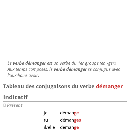
Le
verbe démanger
est un verbe du 1er groupe (en -ger).
Aux temps composés, le
verbe démanger
se conjugue avec
l'auxiliaire avoir.
Tableau des conjugaisons du verbe
démanger
Indicatif
Présent
je
déman
ge
tu
déman
ges
il/elle
déman
ge