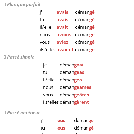
Plus que parfait
j'
avais
déman
gé
tu
avais
déman
gé
il/elle
avait
déman
gé
nous
avions
déman
gé
vous
aviez
déman
gé
ils/elles
avaient
déman
gé
Passé simple
je
déman
geai
tu
déman
geas
il/elle
déman
gea
nous
déman
geâmes
vous
déman
geâtes
ils/elles
déman
gèrent
Passé antérieur
j'
eus
déman
gé
tu
eus
déman
gé