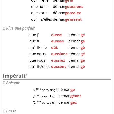
qu'
il/elle
déman
geât
que
nous
déman
geassions
que
vous
déman
geassiez
qu'
ils/elles
déman
geassent
Plus que parfait
que
j'
eusse
déman
gé
que
tu
eusses
déman
gé
qu'
il/elle
eût
déman
gé
que
nous
eussions
déman
gé
que
vous
eussiez
déman
gé
qu'
ils/elles
eussent
déman
gé
Impératif
Présent
eme
déman
ge
(2
pers. sing.)
ere
déman
geons
(1
pers. plu.)
eme
déman
gez
(2
pers. plu.)
Passé