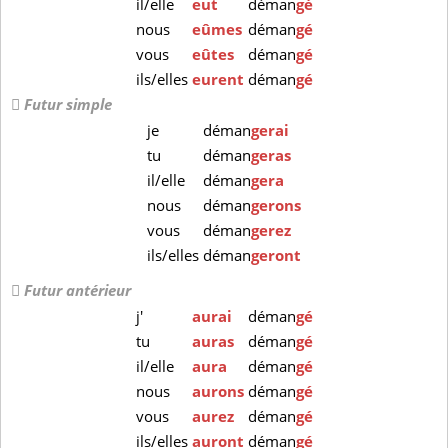
il/elle
eut
déman
gé
nous
eûmes
déman
gé
vous
eûtes
déman
gé
ils/elles
eurent
déman
gé
Futur simple
je
déman
gerai
tu
déman
geras
il/elle
déman
gera
nous
déman
gerons
vous
déman
gerez
ils/elles
déman
geront
Futur antérieur
j'
aurai
déman
gé
tu
auras
déman
gé
il/elle
aura
déman
gé
nous
aurons
déman
gé
vous
aurez
déman
gé
ils/elles
auront
déman
gé