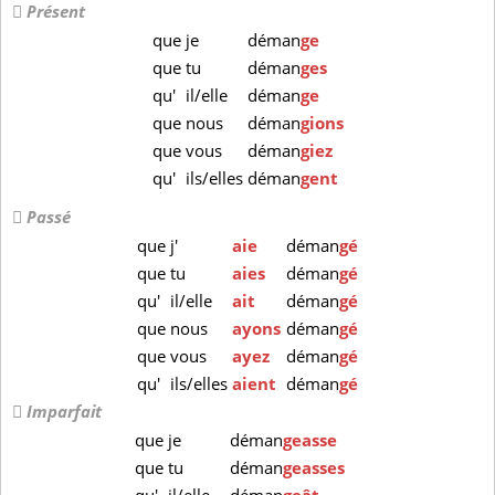
Présent
que
je
déman
ge
que
tu
déman
ges
qu'
il/elle
déman
ge
que
nous
déman
gions
que
vous
déman
giez
qu'
ils/elles
déman
gent
Passé
que
j'
aie
déman
gé
que
tu
aies
déman
gé
qu'
il/elle
ait
déman
gé
que
nous
ayons
déman
gé
que
vous
ayez
déman
gé
qu'
ils/elles
aient
déman
gé
Imparfait
que
je
déman
geasse
que
tu
déman
geasses