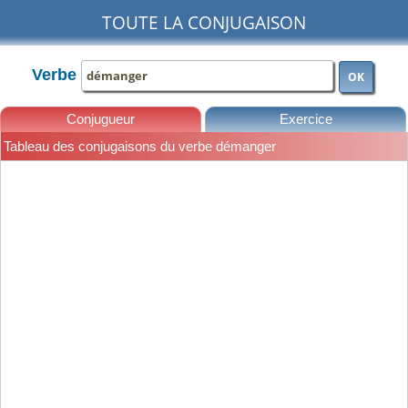
TOUTE LA CONJUGAISON
Verbe
OK
Conjugueur
Exercice
Tableau des conjugaisons du verbe démanger
Leçons