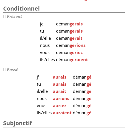
Conditionnel
Présent
je
déman
gerais
tu
déman
gerais
il/elle
déman
gerait
nous
déman
gerions
vous
déman
geriez
ils/elles
déman
geraient
Passé
j'
aurais
déman
gé
tu
aurais
déman
gé
il/elle
aurait
déman
gé
nous
aurions
déman
gé
vous
auriez
déman
gé
ils/elles
auraient
déman
gé
Subjonctif