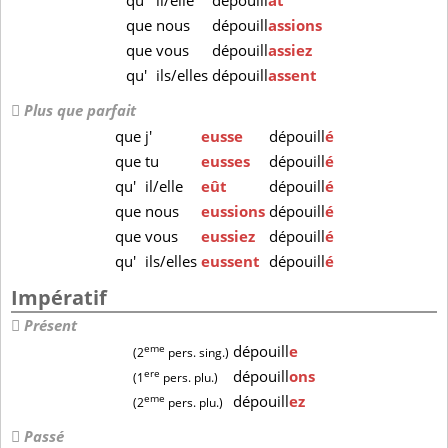
qu'
il/elle
dépouill
ât
que
nous
dépouill
assions
que
vous
dépouill
assiez
qu'
ils/elles
dépouill
assent
Plus que parfait
que
j'
eusse
dépouill
é
que
tu
eusses
dépouill
é
qu'
il/elle
eût
dépouill
é
que
nous
eussions
dépouill
é
que
vous
eussiez
dépouill
é
qu'
ils/elles
eussent
dépouill
é
Impératif
Présent
eme
dépouill
e
(2
pers. sing.)
ere
dépouill
ons
(1
pers. plu.)
eme
dépouill
ez
(2
pers. plu.)
Passé