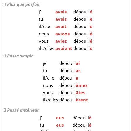
Plus que parfait
j'
avais
dépouill
é
tu
avais
dépouill
é
il/elle
avait
dépouill
é
nous
avions
dépouill
é
vous
aviez
dépouill
é
ils/elles
avaient
dépouill
é
Passé simple
je
dépouill
ai
tu
dépouill
as
il/elle
dépouill
a
nous
dépouill
âmes
vous
dépouill
âtes
ils/elles
dépouill
èrent
Passé antérieur
j'
eus
dépouill
é
tu
eus
dépouill
é