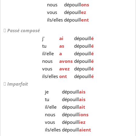
nous
dépouill
ons
vous
dépouill
ez
ils/elles
dépouill
ent
Passé composé
j'
ai
dépouill
é
tu
as
dépouill
é
il/elle
a
dépouill
é
nous
avons
dépouill
é
vous
avez
dépouill
é
ils/elles
ont
dépouill
é
Imparfait
je
dépouill
ais
tu
dépouill
ais
il/elle
dépouill
ait
nous
dépouill
ions
vous
dépouill
iez
ils/elles
dépouill
aient