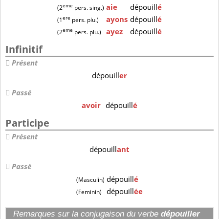
eme
aie
dépouill
é
(2
pers. sing.)
ere
ayons
dépouill
é
(1
pers. plu.)
eme
ayez
dépouill
é
(2
pers. plu.)
Infinitif
Présent
dépouill
er
Passé
avoir
dépouill
é
Participe
Présent
dépouill
ant
Passé
dépouill
é
(Masculin)
dépouill
ée
(Feminin)
Remarques sur la conjugaison du verbe
dépouiller