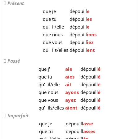
Présent
que
je
dépouill
e
que
tu
dépouill
es
qu'
il/elle
dépouill
e
que
nous
dépouill
ions
que
vous
dépouill
iez
qu'
ils/elles
dépouill
ent
Passé
que
j'
aie
dépouill
é
que
tu
aies
dépouill
é
qu'
il/elle
ait
dépouill
é
que
nous
ayons
dépouill
é
que
vous
ayez
dépouill
é
qu'
ils/elles
aient
dépouill
é
Imparfait
que
je
dépouill
asse
que
tu
dépouill
asses