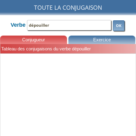
TOUTE LA CONJUGAISON
Verbe
OK
Conjugueur
Exercice
Tableau des conjugaisons du verbe dépouiller
Leçons