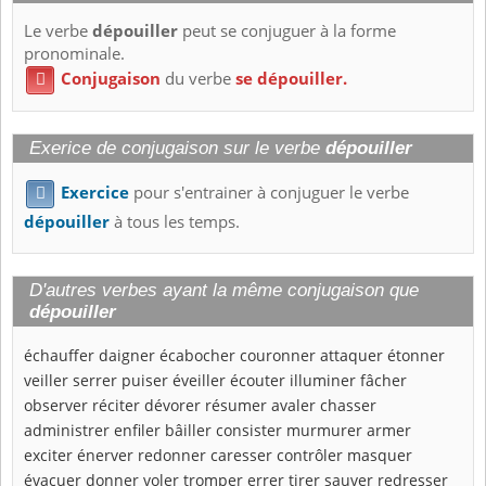
Le verbe
dépouiller
peut se conjuguer à la forme
pronominale.
Conjugaison
du verbe
se dépouiller.

Exerice de conjugaison sur le verbe
dépouiller
Exercice
pour s'entrainer à conjuguer le verbe

dépouiller
à tous les temps.
D'autres verbes ayant la même conjugaison que
dépouiller
échauffer
daigner
écabocher
couronner
attaquer
étonner
veiller
serrer
puiser
éveiller
écouter
illuminer
fâcher
observer
réciter
dévorer
résumer
avaler
chasser
administrer
enfiler
bâiller
consister
murmurer
armer
exciter
énerver
redonner
caresser
contrôler
masquer
évacuer
donner
voler
tromper
errer
tirer
sauver
redresser