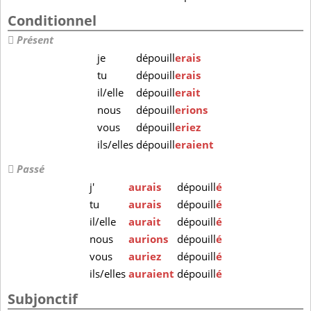
Conditionnel
Présent
je
dépouill
erais
tu
dépouill
erais
il/elle
dépouill
erait
nous
dépouill
erions
vous
dépouill
eriez
ils/elles
dépouill
eraient
Passé
j'
aurais
dépouill
é
tu
aurais
dépouill
é
il/elle
aurait
dépouill
é
nous
aurions
dépouill
é
vous
auriez
dépouill
é
ils/elles
auraient
dépouill
é
Subjonctif