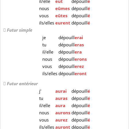
il/elle
eut
dépouill
é
nous
eûmes
dépouill
é
vous
eûtes
dépouill
é
ils/elles
eurent
dépouill
é
Futur simple
je
dépouill
erai
tu
dépouill
eras
il/elle
dépouill
era
nous
dépouill
erons
vous
dépouill
erez
ils/elles
dépouill
eront
Futur antérieur
j'
aurai
dépouill
é
tu
auras
dépouill
é
il/elle
aura
dépouill
é
nous
aurons
dépouill
é
vous
aurez
dépouill
é
ils/elles
auront
dépouill
é