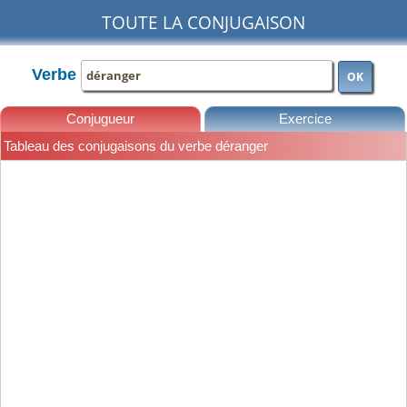
TOUTE LA CONJUGAISON
Verbe
OK
Conjugueur
Exercice
Tableau des conjugaisons du verbe déranger
Leçons