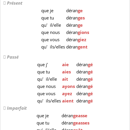
Présent
que
je
déran
ge
que
tu
déran
ges
qu'
il/elle
déran
ge
que
nous
déran
gions
que
vous
déran
giez
qu'
ils/elles
déran
gent
Passé
que
j'
aie
déran
gé
que
tu
aies
déran
gé
qu'
il/elle
ait
déran
gé
que
nous
ayons
déran
gé
que
vous
ayez
déran
gé
qu'
ils/elles
aient
déran
gé
Imparfait
que
je
déran
geasse
que
tu
déran
geasses