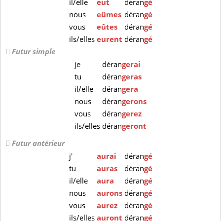
il/elle
eut
déran
gé
nous
eûmes
déran
gé
vous
eûtes
déran
gé
ils/elles
eurent
déran
gé
Futur simple
je
déran
gerai
tu
déran
geras
il/elle
déran
gera
nous
déran
gerons
vous
déran
gerez
ils/elles
déran
geront
Futur antérieur
j'
aurai
déran
gé
tu
auras
déran
gé
il/elle
aura
déran
gé
nous
aurons
déran
gé
vous
aurez
déran
gé
ils/elles
auront
déran
gé