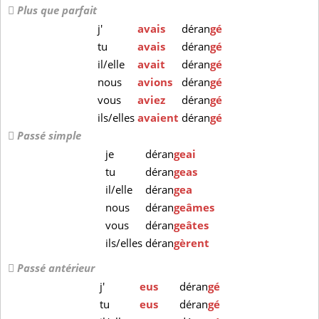
Plus que parfait
j'
avais
déran
gé
tu
avais
déran
gé
il/elle
avait
déran
gé
nous
avions
déran
gé
vous
aviez
déran
gé
ils/elles
avaient
déran
gé
Passé simple
je
déran
geai
tu
déran
geas
il/elle
déran
gea
nous
déran
geâmes
vous
déran
geâtes
ils/elles
déran
gèrent
Passé antérieur
j'
eus
déran
gé
tu
eus
déran
gé