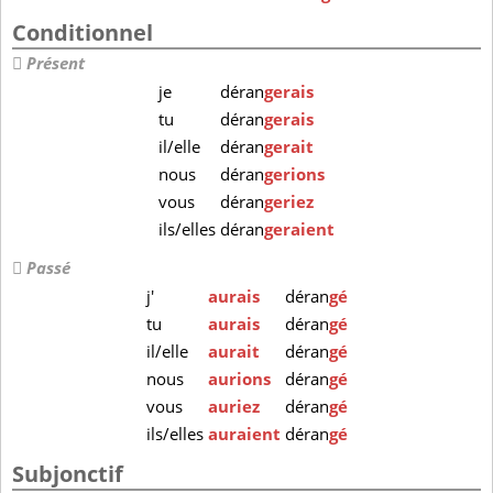
Conditionnel
Présent
je
déran
gerais
tu
déran
gerais
il/elle
déran
gerait
nous
déran
gerions
vous
déran
geriez
ils/elles
déran
geraient
Passé
j'
aurais
déran
gé
tu
aurais
déran
gé
il/elle
aurait
déran
gé
nous
aurions
déran
gé
vous
auriez
déran
gé
ils/elles
auraient
déran
gé
Subjonctif