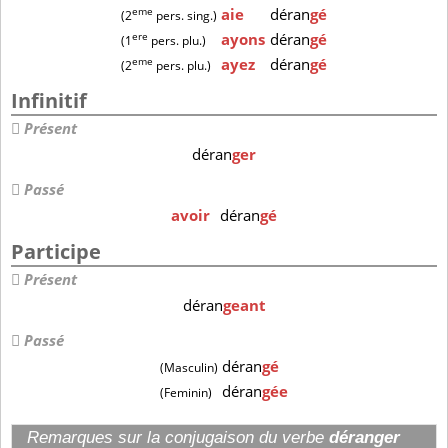
eme
aie
déran
gé
(2
pers. sing.)
ere
ayons
déran
gé
(1
pers. plu.)
eme
ayez
déran
gé
(2
pers. plu.)
Infinitif
Présent
déran
ger
Passé
avoir
déran
gé
Participe
Présent
déran
geant
Passé
déran
gé
(Masculin)
déran
gée
(Feminin)
Remarques sur la conjugaison du verbe
déranger