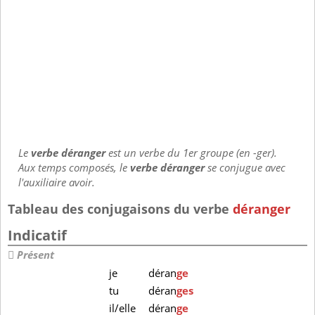
Le
verbe déranger
est un verbe du 1er groupe (en -ger).
Aux temps composés, le
verbe déranger
se conjugue avec
l'auxiliaire avoir.
Tableau des conjugaisons du verbe
déranger
Indicatif
Présent
je
déran
ge
tu
déran
ges
il/elle
déran
ge