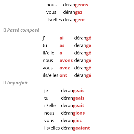
nous
déran
geons
vous
déran
gez
ils/elles
déran
gent
Passé composé
j'
ai
déran
gé
tu
as
déran
gé
il/elle
a
déran
gé
nous
avons
déran
gé
vous
avez
déran
gé
ils/elles
ont
déran
gé
Imparfait
je
déran
geais
tu
déran
geais
il/elle
déran
geait
nous
déran
gions
vous
déran
giez
ils/elles
déran
geaient