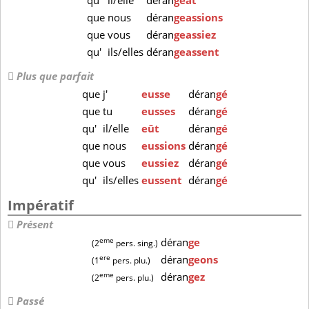
qu'
il/elle
déran
geât
que
nous
déran
geassions
que
vous
déran
geassiez
qu'
ils/elles
déran
geassent
Plus que parfait
que
j'
eusse
déran
gé
que
tu
eusses
déran
gé
qu'
il/elle
eût
déran
gé
que
nous
eussions
déran
gé
que
vous
eussiez
déran
gé
qu'
ils/elles
eussent
déran
gé
Impératif
Présent
eme
déran
ge
(2
pers. sing.)
ere
déran
geons
(1
pers. plu.)
eme
déran
gez
(2
pers. plu.)
Passé