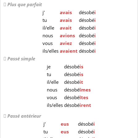
Plus que parfait
j'
avais
désobé
i
tu
avais
désobé
i
il/elle
avait
désobé
i
nous
avions
désobé
i
vous
aviez
désobé
i
ils/elles
avaient
désobé
i
Passé simple
je
désobé
is
tu
désobé
is
il/elle
désobé
it
nous
désobé
îmes
vous
désobé
îtes
ils/elles
désobé
irent
Passé antérieur
j'
eus
désobé
i
tu
eus
désobé
i