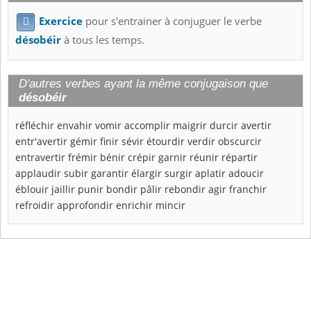
Exercice
pour s'entrainer à conjuguer le verbe

désobéir
à tous les temps.
D'autres verbes ayant la même conjugaison que
désobéir
réfléchir
envahir
vomir
accomplir
maigrir
durcir
avertir
entr'avertir
gémir
finir
sévir
étourdir
verdir
obscurcir
entravertir
frémir
bénir
crépir
garnir
réunir
répartir
applaudir
subir
garantir
élargir
surgir
aplatir
adoucir
éblouir
jaillir
punir
bondir
pâlir
rebondir
agir
franchir
refroidir
approfondir
enrichir
mincir