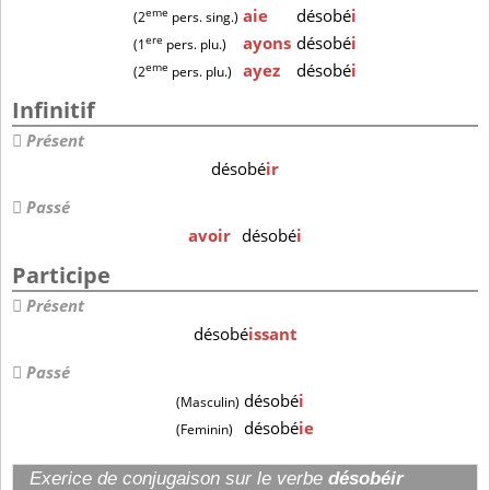
eme
aie
désobé
i
(2
pers. sing.)
ere
ayons
désobé
i
(1
pers. plu.)
eme
ayez
désobé
i
(2
pers. plu.)
Infinitif
Présent
désobé
ir
Passé
avoir
désobé
i
Participe
Présent
désobé
issant
Passé
désobé
i
(Masculin)
désobé
ie
(Feminin)
Exerice de conjugaison sur le verbe
désobéir