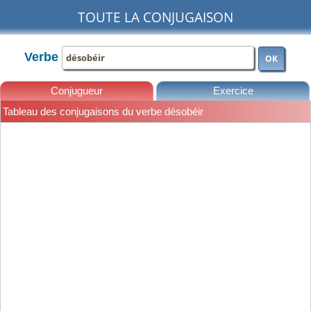
TOUTE LA CONJUGAISON
Verbe
OK
Conjugueur
Exercice
Tableau des conjugaisons du verbe désobéir
Leçons