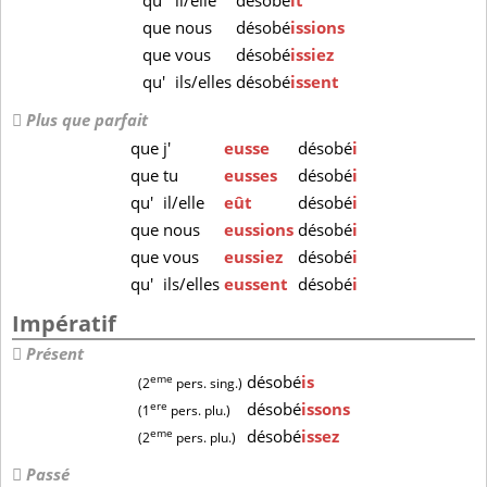
qu'
il/elle
désobé
ît
que
nous
désobé
issions
que
vous
désobé
issiez
qu'
ils/elles
désobé
issent
Plus que parfait
que
j'
eusse
désobé
i
que
tu
eusses
désobé
i
qu'
il/elle
eût
désobé
i
que
nous
eussions
désobé
i
que
vous
eussiez
désobé
i
qu'
ils/elles
eussent
désobé
i
Impératif
Présent
eme
désobé
is
(2
pers. sing.)
ere
désobé
issons
(1
pers. plu.)
eme
désobé
issez
(2
pers. plu.)
Passé