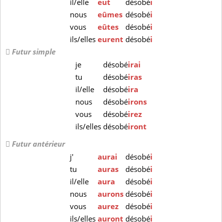
il/elle
eut
désobé
i
nous
eûmes
désobé
i
vous
eûtes
désobé
i
ils/elles
eurent
désobé
i
Futur simple
je
désobé
irai
tu
désobé
iras
il/elle
désobé
ira
nous
désobé
irons
vous
désobé
irez
ils/elles
désobé
iront
Futur antérieur
j'
aurai
désobé
i
tu
auras
désobé
i
il/elle
aura
désobé
i
nous
aurons
désobé
i
vous
aurez
désobé
i
ils/elles
auront
désobé
i