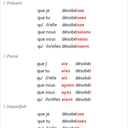
Présent
que
je
désobé
isse
que
tu
désobé
isses
qu'
il/elle
désobé
isse
que
nous
désobé
issions
que
vous
désobé
issiez
qu'
ils/elles
désobé
issent
Passé
que
j'
aie
désobé
i
que
tu
aies
désobé
i
qu'
il/elle
ait
désobé
i
que
nous
ayons
désobé
i
que
vous
ayez
désobé
i
qu'
ils/elles
aient
désobé
i
Imparfait
que
je
désobé
isse
que
tu
désobé
isses