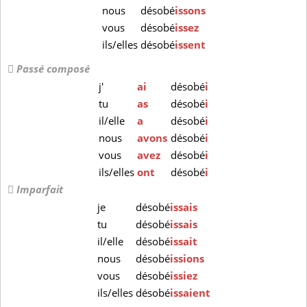
nous
désobé
issons
vous
désobé
issez
ils/elles
désobé
issent
Passé composé
j'
ai
désobé
i
tu
as
désobé
i
il/elle
a
désobé
i
nous
avons
désobé
i
vous
avez
désobé
i
ils/elles
ont
désobé
i
Imparfait
je
désobé
issais
tu
désobé
issais
il/elle
désobé
issait
nous
désobé
issions
vous
désobé
issiez
ils/elles
désobé
issaient