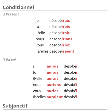
Conditionnel
Présent
je
désobé
irais
tu
désobé
irais
il/elle
désobé
irait
nous
désobé
irions
vous
désobé
iriez
ils/elles
désobé
iraient
Passé
j'
aurais
désobé
i
tu
aurais
désobé
i
il/elle
aurait
désobé
i
nous
aurions
désobé
i
vous
auriez
désobé
i
ils/elles
auraient
désobé
i
Subjonctif