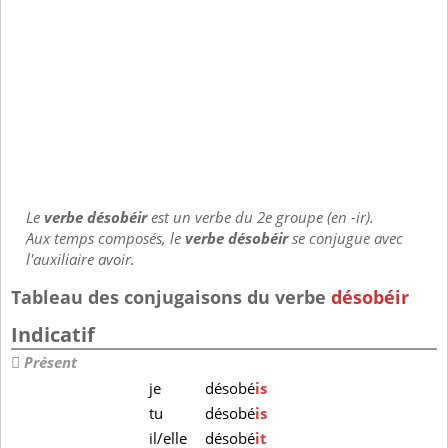
Le
verbe désobéir
est un verbe du 2e groupe (en -ir).
Aux temps composés, le
verbe désobéir
se conjugue avec
l'auxiliaire avoir.
Tableau des conjugaisons du verbe
désobéir
Indicatif
Présent
je
désobé
is
tu
désobé
is
il/elle
désobé
it