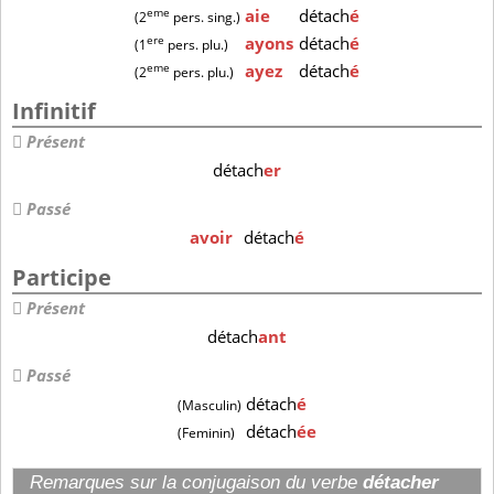
eme
aie
détach
é
(2
pers. sing.)
ere
ayons
détach
é
(1
pers. plu.)
eme
ayez
détach
é
(2
pers. plu.)
Infinitif
Présent
détach
er
Passé
avoir
détach
é
Participe
Présent
détach
ant
Passé
détach
é
(Masculin)
détach
ée
(Feminin)
Remarques sur la conjugaison du verbe
détacher