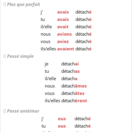
Plus que parfait
j'
avais
détach
é
tu
avais
détach
é
il/elle
avait
détach
é
nous
avions
détach
é
vous
aviez
détach
é
ils/elles
avaient
détach
é
Passé simple
je
détach
ai
tu
détach
as
il/elle
détach
a
nous
détach
âmes
vous
détach
âtes
ils/elles
détach
èrent
Passé antérieur
j'
eus
détach
é
tu
eus
détach
é