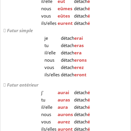
il/elle
eut
détach
é
nous
eûmes
détach
é
vous
eûtes
détach
é
ils/elles
eurent
détach
é
Futur simple
je
détach
erai
tu
détach
eras
il/elle
détach
era
nous
détach
erons
vous
détach
erez
ils/elles
détach
eront
Futur antérieur
j'
aurai
détach
é
tu
auras
détach
é
il/elle
aura
détach
é
nous
aurons
détach
é
vous
aurez
détach
é
ils/elles
auront
détach
é