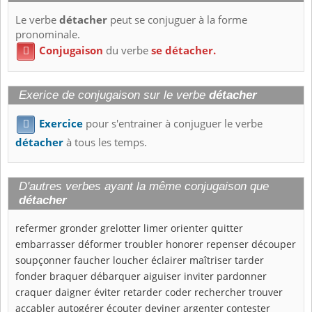
Le verbe
détacher
peut se conjuguer à la forme
pronominale.
Conjugaison
du verbe
se détacher.

Exerice de conjugaison sur le verbe
détacher
Exercice
pour s'entrainer à conjuguer le verbe

détacher
à tous les temps.
D'autres verbes ayant la même conjugaison que
détacher
refermer
gronder
grelotter
limer
orienter
quitter
embarrasser
déformer
troubler
honorer
repenser
découper
soupçonner
faucher
loucher
éclairer
maîtriser
tarder
fonder
braquer
débarquer
aiguiser
inviter
pardonner
craquer
daigner
éviter
retarder
coder
rechercher
trouver
accabler
autogérer
écouter
deviner
argenter
contester