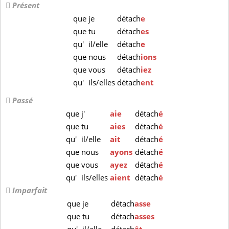
Présent
que
je
détach
e
que
tu
détach
es
qu'
il/elle
détach
e
que
nous
détach
ions
que
vous
détach
iez
qu'
ils/elles
détach
ent
Passé
que
j'
aie
détach
é
que
tu
aies
détach
é
qu'
il/elle
ait
détach
é
que
nous
ayons
détach
é
que
vous
ayez
détach
é
qu'
ils/elles
aient
détach
é
Imparfait
que
je
détach
asse
que
tu
détach
asses