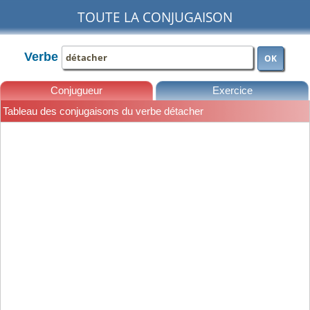
TOUTE LA CONJUGAISON
Verbe
OK
Conjugueur
Exercice
Tableau des conjugaisons du verbe détacher
Leçons