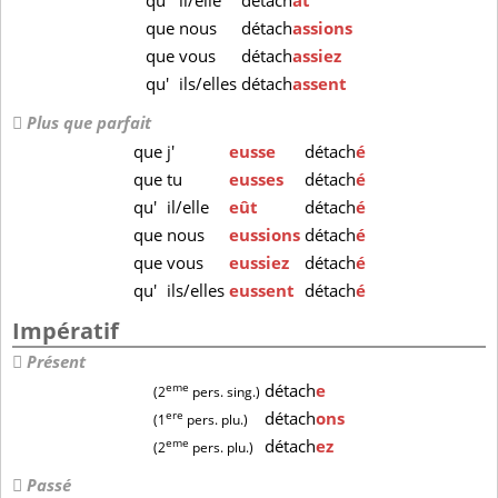
qu'
il/elle
détach
ât
que
nous
détach
assions
que
vous
détach
assiez
qu'
ils/elles
détach
assent
Plus que parfait
que
j'
eusse
détach
é
que
tu
eusses
détach
é
qu'
il/elle
eût
détach
é
que
nous
eussions
détach
é
que
vous
eussiez
détach
é
qu'
ils/elles
eussent
détach
é
Impératif
Présent
eme
détach
e
(2
pers. sing.)
ere
détach
ons
(1
pers. plu.)
eme
détach
ez
(2
pers. plu.)
Passé