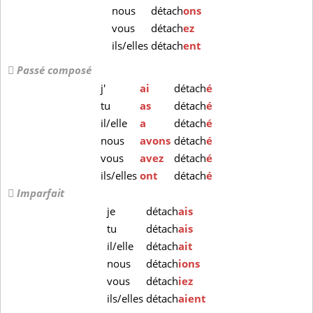
nous
détach
ons
vous
détach
ez
ils/elles
détach
ent
Passé composé
j'
ai
détach
é
tu
as
détach
é
il/elle
a
détach
é
nous
avons
détach
é
vous
avez
détach
é
ils/elles
ont
détach
é
Imparfait
je
détach
ais
tu
détach
ais
il/elle
détach
ait
nous
détach
ions
vous
détach
iez
ils/elles
détach
aient