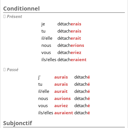
Conditionnel
Présent
je
détach
erais
tu
détach
erais
il/elle
détach
erait
nous
détach
erions
vous
détach
eriez
ils/elles
détach
eraient
Passé
j'
aurais
détach
é
tu
aurais
détach
é
il/elle
aurait
détach
é
nous
aurions
détach
é
vous
auriez
détach
é
ils/elles
auraient
détach
é
Subjonctif