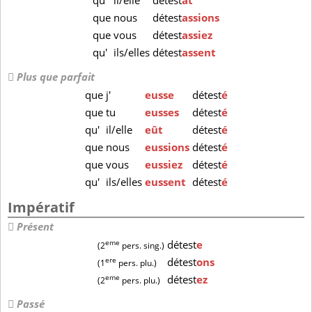
qu'
il/elle
détest
ât
que
nous
détest
assions
que
vous
détest
assiez
qu'
ils/elles
détest
assent
Plus que parfait
que
j'
eusse
détest
é
que
tu
eusses
détest
é
qu'
il/elle
eût
détest
é
que
nous
eussions
détest
é
que
vous
eussiez
détest
é
qu'
ils/elles
eussent
détest
é
Impératif
Présent
eme
détest
e
(2
pers. sing.)
ere
détest
ons
(1
pers. plu.)
eme
détest
ez
(2
pers. plu.)
Passé