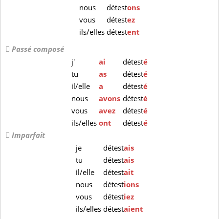
nous
détest
ons
vous
détest
ez
ils/elles
détest
ent
Passé composé
j'
ai
détest
é
tu
as
détest
é
il/elle
a
détest
é
nous
avons
détest
é
vous
avez
détest
é
ils/elles
ont
détest
é
Imparfait
je
détest
ais
tu
détest
ais
il/elle
détest
ait
nous
détest
ions
vous
détest
iez
ils/elles
détest
aient