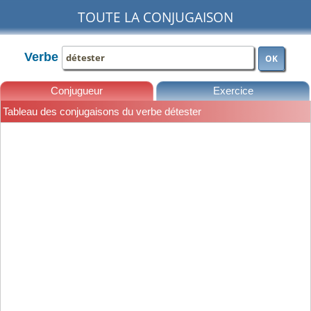
TOUTE LA CONJUGAISON
Verbe
OK
Conjugueur
Exercice
Tableau des conjugaisons du verbe détester
Leçons