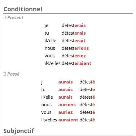
Conditionnel
Présent
je
détest
erais
tu
détest
erais
il/elle
détest
erait
nous
détest
erions
vous
détest
eriez
ils/elles
détest
eraient
Passé
j'
aurais
détest
é
tu
aurais
détest
é
il/elle
aurait
détest
é
nous
aurions
détest
é
vous
auriez
détest
é
ils/elles
auraient
détest
é
Subjonctif