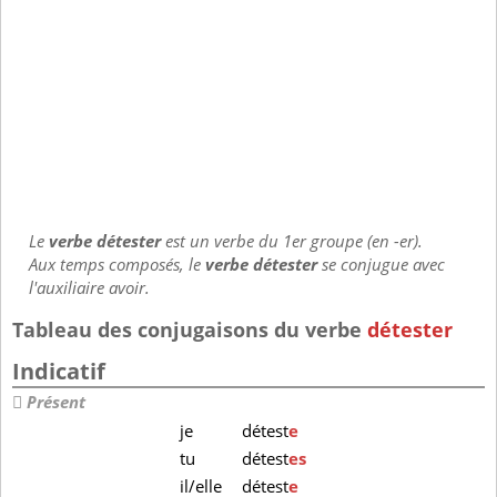
Le
verbe détester
est un verbe du 1er groupe (en -er).
Aux temps composés, le
verbe détester
se conjugue avec
l'auxiliaire avoir.
Tableau des conjugaisons du verbe
détester
Indicatif
Présent
je
détest
e
tu
détest
es
il/elle
détest
e