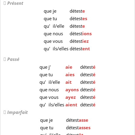
Présent
que
je
détest
e
que
tu
détest
es
qu'
il/elle
détest
e
que
nous
détest
ions
que
vous
détest
iez
qu'
ils/elles
détest
ent
Passé
que
j'
aie
détest
é
que
tu
aies
détest
é
qu'
il/elle
ait
détest
é
que
nous
ayons
détest
é
que
vous
ayez
détest
é
qu'
ils/elles
aient
détest
é
Imparfait
que
je
détest
asse
que
tu
détest
asses