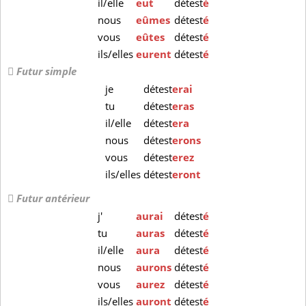
il/elle
eut
détest
é
nous
eûmes
détest
é
vous
eûtes
détest
é
ils/elles
eurent
détest
é
Futur simple
je
détest
erai
tu
détest
eras
il/elle
détest
era
nous
détest
erons
vous
détest
erez
ils/elles
détest
eront
Futur antérieur
j'
aurai
détest
é
tu
auras
détest
é
il/elle
aura
détest
é
nous
aurons
détest
é
vous
aurez
détest
é
ils/elles
auront
détest
é