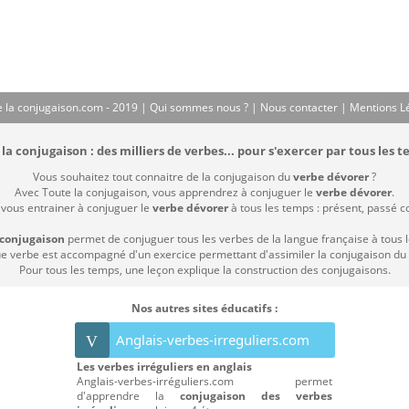
 la conjugaison.com - 2019 |
Qui sommes nous ?
|
Nous contacter
|
Mentions L
la conjugaison : des milliers de verbes... pour s'exercer par tous les t
Vous souhaitez tout connaitre de la conjugaison du
verbe dévorer
?
Avec Toute la conjugaison, vous apprendrez à conjuguer le
verbe dévorer
.
 vous entrainer à conjuguer le
verbe dévorer
à tous les temps : présent, passé com
 conjugaison
permet de conjuguer tous les verbes de la langue française à tous 
 verbe est accompagné d'un exercice permettant d'assimiler la conjugaison du
Pour tous les temps, une leçon explique la construction des conjugaisons.
Nos autres sites éducatifs :
Anglais-verbes-irreguliers.com
V
Les verbes irréguliers en anglais
Anglais-verbes-irréguliers.com permet
d'apprendre la
conjugaison des verbes