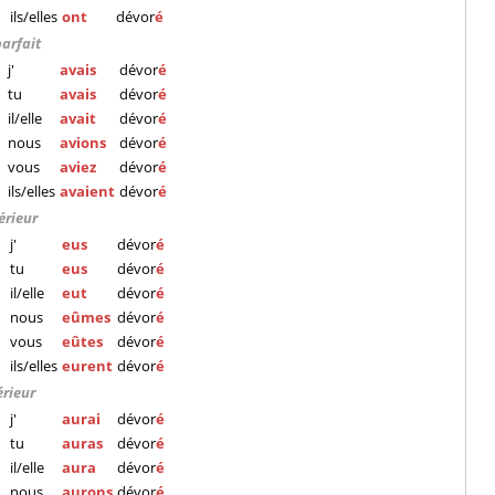
ils/elles
ont
dévor
é
parfait
j'
avais
dévor
é
tu
avais
dévor
é
il/elle
avait
dévor
é
nous
avions
dévor
é
vous
aviez
dévor
é
ils/elles
avaient
dévor
é
érieur
j'
eus
dévor
é
tu
eus
dévor
é
il/elle
eut
dévor
é
nous
eûmes
dévor
é
vous
eûtes
dévor
é
ils/elles
eurent
dévor
é
érieur
j'
aurai
dévor
é
tu
auras
dévor
é
il/elle
aura
dévor
é
nous
aurons
dévor
é