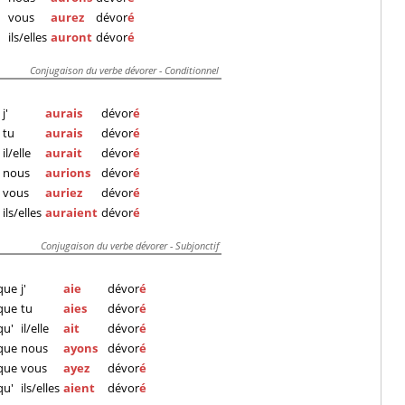
vous
aurez
dévor
é
ils/elles
auront
dévor
é
Conjugaison du verbe dévorer - Conditionnel
j'
aurais
dévor
é
tu
aurais
dévor
é
il/elle
aurait
dévor
é
nous
aurions
dévor
é
vous
auriez
dévor
é
ils/elles
auraient
dévor
é
Conjugaison du verbe dévorer - Subjonctif
que
j'
aie
dévor
é
que
tu
aies
dévor
é
qu'
il/elle
ait
dévor
é
que
nous
ayons
dévor
é
que
vous
ayez
dévor
é
qu'
ils/elles
aient
dévor
é