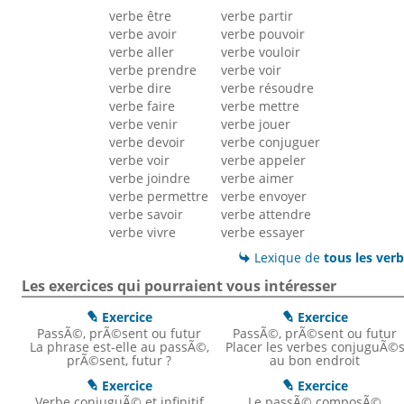
verbe être
verbe partir
verbe avoir
verbe pouvoir
verbe aller
verbe vouloir
verbe prendre
verbe voir
verbe dire
verbe résoudre
verbe faire
verbe mettre
verbe venir
verbe jouer
verbe devoir
verbe conjuguer
verbe voir
verbe appeler
verbe joindre
verbe aimer
verbe permettre
verbe envoyer
verbe savoir
verbe attendre
verbe vivre
verbe essayer
Lexique de
tous les ver

Les exercices qui pourraient vous intéresser
Exercice
Exercice


PassÃ©, prÃ©sent ou futur
PassÃ©, prÃ©sent ou futur
La phrase est-elle au passÃ©,
Placer les verbes conjuguÃ©
prÃ©sent, futur ?
au bon endroit
Exercice
Exercice


Verbe conjuguÃ© et infinitif
Le passÃ© composÃ©