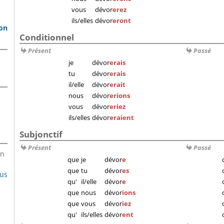
vous
dévor
erez
ils/elles
dévor
eront
son
Conditionnel
Présent
Passé
je
dévor
erais
tu
dévor
erais
il/elle
dévor
erait
nous
dévor
erions
vous
dévor
eriez
ils/elles
dévor
eraient
Subjonctif
Présent
Passé
en
que
je
dévor
e
que
tu
dévor
es
lus
qu'
il/elle
dévor
e
que
nous
dévor
ions
que
vous
dévor
iez
qu'
ils/elles
dévor
ent