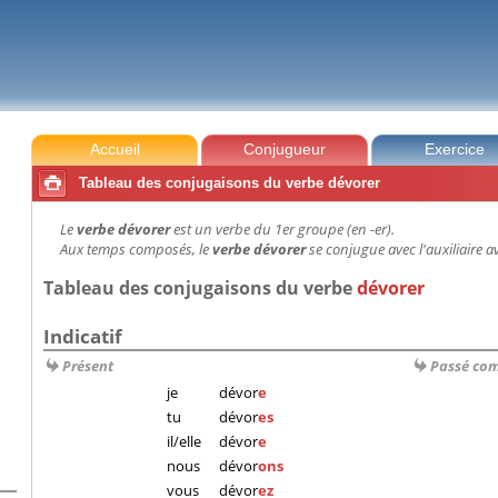
Accueil
Conjugueur
Exercice

Tableau des conjugaisons du verbe dévorer
Le
verbe dévorer
est un verbe du 1er groupe (en -er).
Aux temps composés, le
verbe dévorer
se conjugue avec l'auxiliaire av
Tableau des conjugaisons du verbe
dévorer
Indicatif
Présent
Passé co
je
dévor
e
tu
dévor
es
il/elle
dévor
e
nous
dévor
ons
vous
dévor
ez