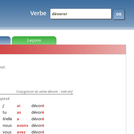
Verbe
OK
Leçons
oir.
Conjugaison du verbe dévorer - Indicatif
mposé
j'
ai
dévor
é
tu
as
dévor
é
il/elle
a
dévor
é
nous
avons
dévor
é
vous
avez
dévor
é