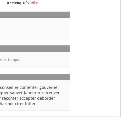
dévor
ée
(Feminin)
s les temps.
conseiller
contenter
gouverner
quer
sauver
labourer
retrouver
r
raconter
accepter
déborder
charmer
cirer
lutter