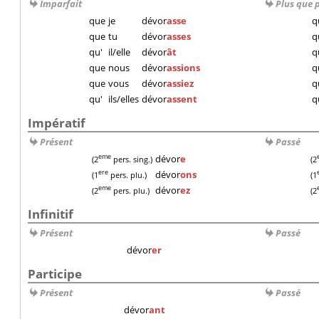
Imparfait
Plus que 
que
je
dévor
asse
q
que
tu
dévor
asses
q
qu'
il/elle
dévor
ât
q
que
nous
dévor
assions
q
que
vous
dévor
assiez
q
qu'
ils/elles
dévor
assent
q
Impératif
Présent
Passé
dévor
e
eme
(2
pers. sing.)
(2
dévor
ons
ere
(1
pers. plu.)
(1
dévor
ez
eme
(2
pers. plu.)
(2
Infinitif
Présent
Passé
dévor
er
Participe
Présent
Passé
dévor
ant