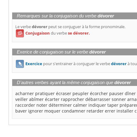
Remarques sur la conjugaison du verbe
dévorer
Le verbe
dévorer
peut se conjuguer à la forme pronominale.
Conjugaison
du verbe
se dévorer.

Exerice de conjugaison sur le verbe
dévorer
Exercice
pour s'entrainer à conjuguer le verbe
dévorer
à tou

D'autres verbes ayant la même conjugaison que
dévorer
acharner
pratiquer
écraser
peupler
écorcher
pauser
dîner
veiller
abîmer
écarter
rapprocher
débarrasser
sonner
arna
raccorder
noter
déterminer
calmer
indiquer
taper
prépare
baver
ignorer
moquer
condamner
retarder
errer
installer