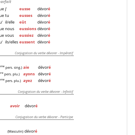
parfait
ue
j'
eusse
dévor
é
ue
tu
eusses
dévor
é
u'
il/elle
eût
dévor
é
ue
nous
eussions
dévor
é
ue
vous
eussiez
dévor
é
u'
ils/elles
eussent
dévor
é
Conjugaison du verbe dévorer - Impératif
aie
dévor
é
eme
pers. sing.)
ayons
dévor
é
ere
pers. plu.)
ayez
dévor
é
eme
pers. plu.)
Conjugaison du verbe dévorer - Infinitif
avoir
dévor
é
Conjugaison du verbe dévorer - Participe
dévor
é
(Masculin)