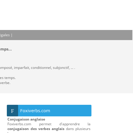
égales
|
emps...
posé, imparfait, conditionnel, subjonctif, ... .
les temps.
 verbe.
Foxiverbs.com
F
Conjugaison anglaise
Foxiverbs.com permet d'apprendre la
conjugaison des verbes anglais
dans plusieurs