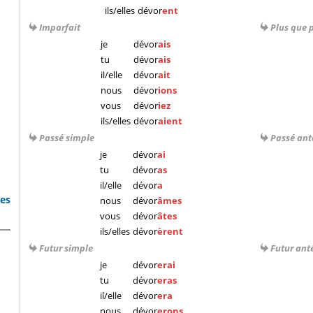
ils/elles
dévor
ent
Imparfait
Plus que 
je
dévor
ais
tu
dévor
ais
il/elle
dévor
ait
nous
dévor
ions
vous
dévor
iez
ils/elles
dévor
aient
Passé simple
Passé ant
je
dévor
ai
tu
dévor
as
il/elle
dévor
a
bes
nous
dévor
âmes
vous
dévor
âtes
ils/elles
dévor
èrent
Futur simple
Futur ant
je
dévor
erai
s
tu
dévor
eras
il/elle
dévor
era
nous
dévor
erons