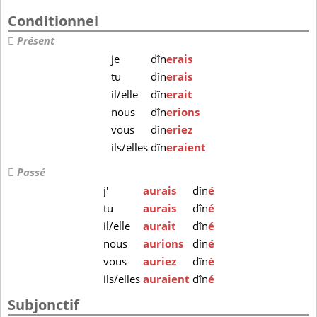
Conditionnel
Présent
je
dîn
erais
tu
dîn
erais
il/elle
dîn
erait
nous
dîn
erions
vous
dîn
eriez
ils/elles
dîn
eraient
Passé
j'
aurais
dîn
é
tu
aurais
dîn
é
il/elle
aurait
dîn
é
nous
aurions
dîn
é
vous
auriez
dîn
é
ils/elles
auraient
dîn
é
Subjonctif