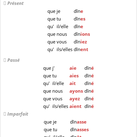
Présent
que
je
dîn
e
que
tu
dîn
es
qu'
il/elle
dîn
e
que
nous
dîn
ions
que
vous
dîn
iez
qu'
ils/elles
dîn
ent
Passé
que
j'
aie
dîn
é
que
tu
aies
dîn
é
qu'
il/elle
ait
dîn
é
que
nous
ayons
dîn
é
que
vous
ayez
dîn
é
qu'
ils/elles
aient
dîn
é
Imparfait
que
je
dîn
asse
que
tu
dîn
asses