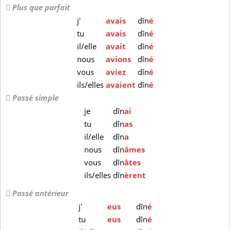
Plus que parfait
j'
avais
dîn
é
tu
avais
dîn
é
il/elle
avait
dîn
é
nous
avions
dîn
é
vous
aviez
dîn
é
ils/elles
avaient
dîn
é
Passé simple
je
dîn
ai
tu
dîn
as
il/elle
dîn
a
nous
dîn
âmes
vous
dîn
âtes
ils/elles
dîn
èrent
Passé antérieur
j'
eus
dîn
é
tu
eus
dîn
é