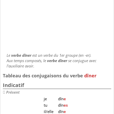
Le
verbe dîner
est un verbe du 1er groupe (en -er).
Aux temps composés, le
verbe dîner
se conjugue avec
l'auxiliaire avoir.
Tableau des conjugaisons du verbe
dîner
Indicatif
Présent
je
dîn
e
tu
dîn
es
il/elle
dîn
e