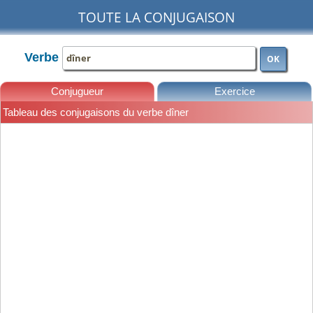
TOUTE LA CONJUGAISON
Verbe
OK
Conjugueur
Exercice
Tableau des conjugaisons du verbe dîner
Leçons