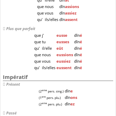
qu'
il/elle
dîn
ât
que
nous
dîn
assions
que
vous
dîn
assiez
qu'
ils/elles
dîn
assent
Plus que parfait
que
j'
eusse
dîn
é
que
tu
eusses
dîn
é
qu'
il/elle
eût
dîn
é
que
nous
eussions
dîn
é
que
vous
eussiez
dîn
é
qu'
ils/elles
eussent
dîn
é
Impératif
Présent
eme
dîn
e
(2
pers. sing.)
ere
dîn
ons
(1
pers. plu.)
eme
dîn
ez
(2
pers. plu.)
Passé