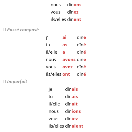
nous
dîn
ons
vous
dîn
ez
ils/elles
dîn
ent
Passé composé
j'
ai
dîn
é
tu
as
dîn
é
il/elle
a
dîn
é
nous
avons
dîn
é
vous
avez
dîn
é
ils/elles
ont
dîn
é
Imparfait
je
dîn
ais
tu
dîn
ais
il/elle
dîn
ait
nous
dîn
ions
vous
dîn
iez
ils/elles
dîn
aient