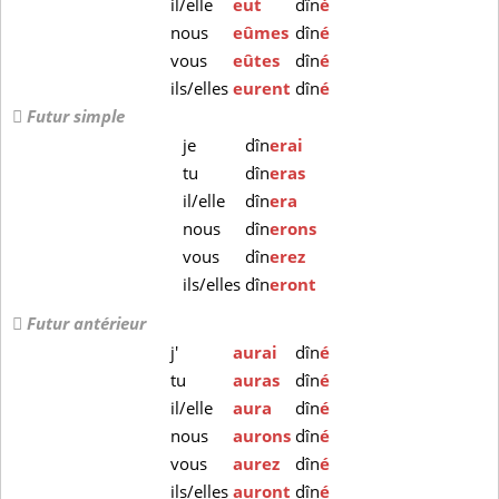
il/elle
eut
dîn
é
nous
eûmes
dîn
é
vous
eûtes
dîn
é
ils/elles
eurent
dîn
é
Futur simple
je
dîn
erai
tu
dîn
eras
il/elle
dîn
era
nous
dîn
erons
vous
dîn
erez
ils/elles
dîn
eront
Futur antérieur
j'
aurai
dîn
é
tu
auras
dîn
é
il/elle
aura
dîn
é
nous
aurons
dîn
é
vous
aurez
dîn
é
ils/elles
auront
dîn
é