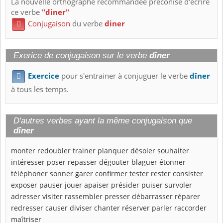
La nouvelle orthographe recommandée préconise d'écrire
ce verbe
"diner"
Conjugaison
du verbe
diner

Exerice de conjugaison sur le verbe
dîner
Exercice
pour s'entrainer à conjuguer le verbe
dîner

à tous les temps.
D'autres verbes ayant la même conjugaison que
dîner
monter
redoubler
trainer
planquer
désoler
souhaiter
intéresser
poser
repasser
dégouter
blaguer
étonner
téléphoner
sonner
garer
confirmer
tester
rester
consister
exposer
pauser
jouer
apaiser
présider
puiser
survoler
adresser
visiter
rassembler
presser
débarrasser
réparer
redresser
causer
diviser
chanter
réserver
parler
raccorder
maîtriser