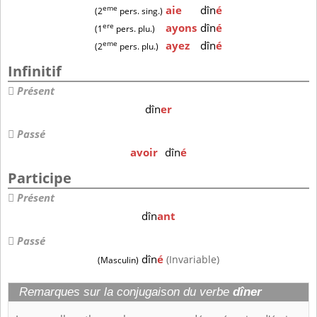
eme
aie
dîn
é
(2
pers. sing.)
ere
ayons
dîn
é
(1
pers. plu.)
eme
ayez
dîn
é
(2
pers. plu.)
Infinitif
Présent
dîn
er
Passé
avoir
dîn
é
Participe
Présent
dîn
ant
Passé
dîn
é
(Invariable)
(Masculin)
Remarques sur la conjugaison du verbe
dîner