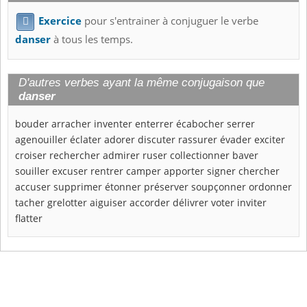
Exercice
pour s'entrainer à conjuguer le verbe

danser
à tous les temps.
D'autres verbes ayant la même conjugaison que
danser
bouder
arracher
inventer
enterrer
écabocher
serrer
agenouiller
éclater
adorer
discuter
rassurer
évader
exciter
croiser
rechercher
admirer
ruser
collectionner
baver
souiller
excuser
rentrer
camper
apporter
signer
chercher
accuser
supprimer
étonner
préserver
soupçonner
ordonner
tacher
grelotter
aiguiser
accorder
délivrer
voter
inviter
flatter