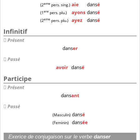
eme
aie
dans
é
(2
pers. sing.)
ere
ayons
dans
é
(1
pers. plu.)
eme
ayez
dans
é
(2
pers. plu.)
Infinitif
Présent
dans
er
Passé
avoir
dans
é
Participe
Présent
dans
ant
Passé
dans
é
(Masculin)
dans
ée
(Feminin)
Exerice de conjugaison sur le verbe
danser