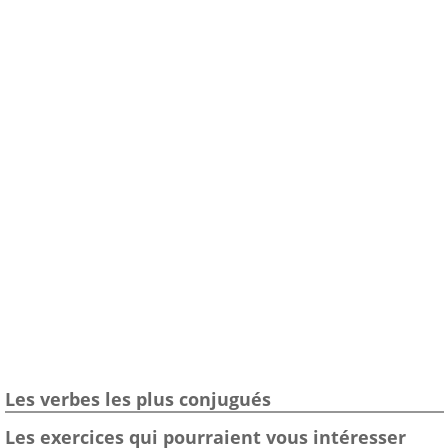
Les verbes les plus conjugués
Les exercices qui pourraient vous intéresser