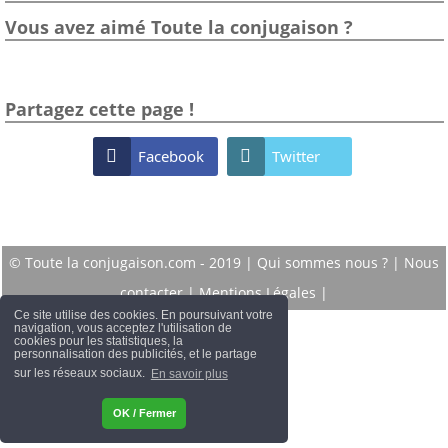
Vous avez aimé Toute la conjugaison ?
Partagez cette page !

Facebook

Twitter
© Toute la conjugaison.com - 2019 |
Qui sommes nous ?
|
Nous
contacter
|
Mentions Légales
|
Ce site utilise des cookies. En poursuivant votre
navigation, vous acceptez l'utilisation de
cookies pour les statistiques, la
personnalisation des publicités, et le partage
sur les réseaux sociaux.
En savoir plus
OK / Fermer