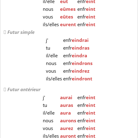
il/elle
eut
enfr
eint
nous
eûmes
enfr
eint
vous
eûtes
enfr
eint
ils/elles
eurent
enfr
eint
Futur simple
j'
enfr
eindrai
tu
enfr
eindras
il/elle
enfr
eindra
nous
enfr
eindrons
vous
enfr
eindrez
ils/elles
enfr
eindront
Futur antérieur
j'
aurai
enfr
eint
tu
auras
enfr
eint
il/elle
aura
enfr
eint
nous
aurons
enfr
eint
vous
aurez
enfr
eint
ils/elles
auront
enfr
eint