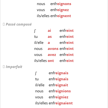
nous
enfr
eignons
vous
enfr
eignez
ils/elles
enfr
eignent
Passé composé
j'
ai
enfr
eint
tu
as
enfr
eint
il/elle
a
enfr
eint
nous
avons
enfr
eint
vous
avez
enfr
eint
ils/elles
ont
enfr
eint
Imparfait
j'
enfr
eignais
tu
enfr
eignais
il/elle
enfr
eignait
nous
enfr
eignions
vous
enfr
eigniez
ils/elles
enfr
eignaient