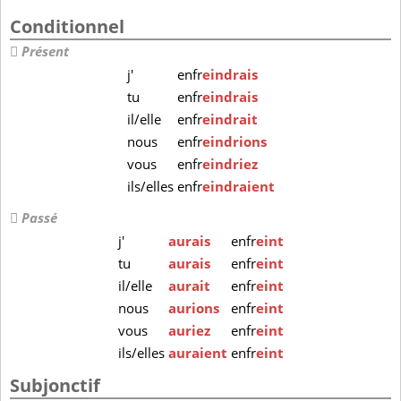
Conditionnel
Présent
j'
enfr
eindrais
tu
enfr
eindrais
il/elle
enfr
eindrait
nous
enfr
eindrions
vous
enfr
eindriez
ils/elles
enfr
eindraient
Passé
j'
aurais
enfr
eint
tu
aurais
enfr
eint
il/elle
aurait
enfr
eint
nous
aurions
enfr
eint
vous
auriez
enfr
eint
ils/elles
auraient
enfr
eint
Subjonctif