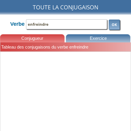
TOUTE LA CONJUGAISON
Verbe
OK
Conjugueur
Exercice
Tableau des conjugaisons du verbe enfreindre
Leçons