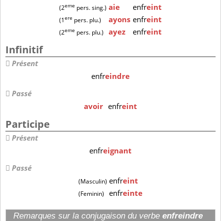
eme
aie
enfr
eint
(2
pers. sing.)
ere
ayons
enfr
eint
(1
pers. plu.)
eme
ayez
enfr
eint
(2
pers. plu.)
Infinitif
Présent
enfr
eindre
Passé
avoir
enfr
eint
Participe
Présent
enfr
eignant
Passé
enfr
eint
(Masculin)
enfr
einte
(Feminin)
Remarques sur la conjugaison du verbe
enfreindre