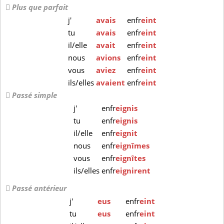
Plus que parfait
j'
avais
enfr
eint
tu
avais
enfr
eint
il/elle
avait
enfr
eint
nous
avions
enfr
eint
vous
aviez
enfr
eint
ils/elles
avaient
enfr
eint
Passé simple
j'
enfr
eignis
tu
enfr
eignis
il/elle
enfr
eignit
nous
enfr
eignîmes
vous
enfr
eignîtes
ils/elles
enfr
eignirent
Passé antérieur
j'
eus
enfr
eint
tu
eus
enfr
eint