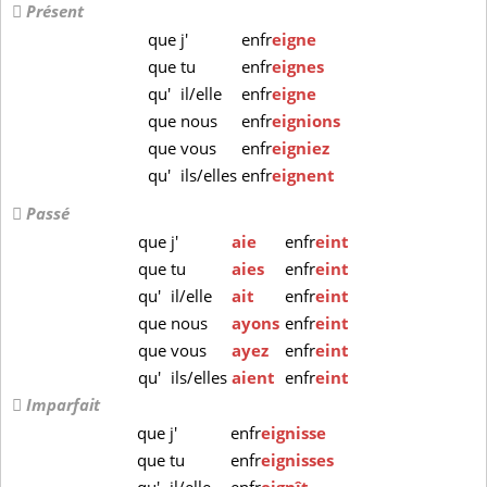
Présent
que
j'
enfr
eigne
que
tu
enfr
eignes
qu'
il/elle
enfr
eigne
que
nous
enfr
eignions
que
vous
enfr
eigniez
qu'
ils/elles
enfr
eignent
Passé
que
j'
aie
enfr
eint
que
tu
aies
enfr
eint
qu'
il/elle
ait
enfr
eint
que
nous
ayons
enfr
eint
que
vous
ayez
enfr
eint
qu'
ils/elles
aient
enfr
eint
Imparfait
que
j'
enfr
eignisse
que
tu
enfr
eignisses