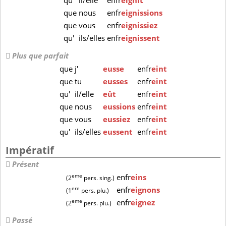
qu'
il/elle
enfr
eignît
que
nous
enfr
eignissions
que
vous
enfr
eignissiez
qu'
ils/elles
enfr
eignissent
Plus que parfait
que
j'
eusse
enfr
eint
que
tu
eusses
enfr
eint
qu'
il/elle
eût
enfr
eint
que
nous
eussions
enfr
eint
que
vous
eussiez
enfr
eint
qu'
ils/elles
eussent
enfr
eint
Impératif
Présent
eme
enfr
eins
(2
pers. sing.)
ere
enfr
eignons
(1
pers. plu.)
eme
enfr
eignez
(2
pers. plu.)
Passé