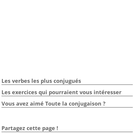
Les verbes les plus conjugués
Les exercices qui pourraient vous intéresser
Vous avez aimé Toute la conjugaison ?
Partagez cette page !