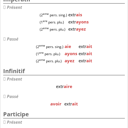
Présent
eme
extr
ais
(2
pers. sing.)
ere
extr
ayons
(1
pers. plu.)
eme
extr
ayez
(2
pers. plu.)
Passé
eme
aie
extr
ait
(2
pers. sing.)
ere
ayons
extr
ait
(1
pers. plu.)
eme
ayez
extr
ait
(2
pers. plu.)
Infinitif
Présent
extr
aire
Passé
avoir
extr
ait
Participe
Présent