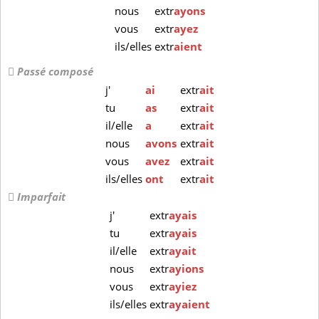
nous
extr
ayons
vous
extr
ayez
ils/elles
extr
aient
Passé composé
j'
ai
extr
ait
tu
as
extr
ait
il/elle
a
extr
ait
nous
avons
extr
ait
vous
avez
extr
ait
ils/elles
ont
extr
ait
Imparfait
j'
extr
ayais
tu
extr
ayais
il/elle
extr
ayait
nous
extr
ayions
vous
extr
ayiez
ils/elles
extr
ayaient