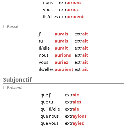
nous
extr
airions
vous
extr
airiez
ils/elles
extr
airaient
Passé
j'
aurais
extr
ait
tu
aurais
extr
ait
il/elle
aurait
extr
ait
nous
aurions
extr
ait
vous
auriez
extr
ait
ils/elles
auraient
extr
ait
Subjonctif
Présent
que
j'
extr
aie
que
tu
extr
aies
qu'
il/elle
extr
aie
que
nous
extr
ayions
que
vous
extr
ayiez