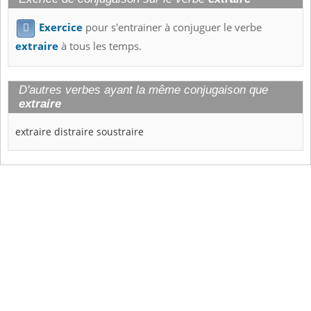
Exercice
pour s'entrainer à conjuguer le verbe

extraire
à tous les temps.
D'autres verbes ayant la même conjugaison que
extraire
extraire
distraire
soustraire