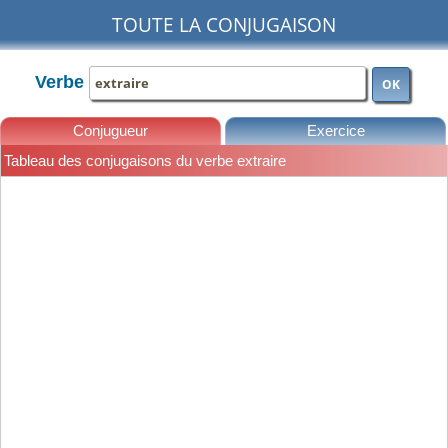
TOUTE LA CONJUGAISON
Verbe
OK
Conjugueur
Exercice
Tableau des conjugaisons du verbe extraire
Leçons