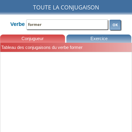
TOUTE LA CONJUGAISON
Verbe
OK
Conjugueur
Exercice
Tableau des conjugaisons du verbe former
Leçons