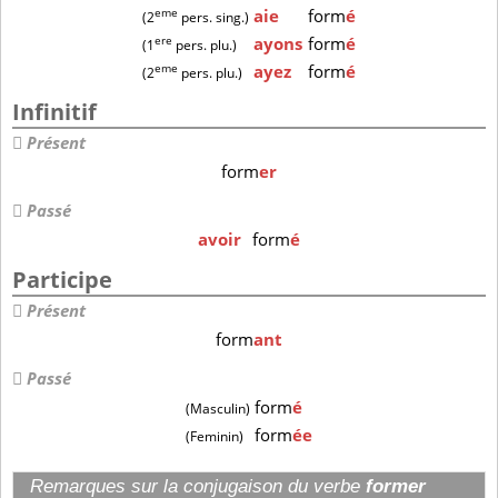
eme
aie
form
é
(2
pers. sing.)
ere
ayons
form
é
(1
pers. plu.)
eme
ayez
form
é
(2
pers. plu.)
Infinitif
Présent
form
er
Passé
avoir
form
é
Participe
Présent
form
ant
Passé
form
é
(Masculin)
form
ée
(Feminin)
Remarques sur la conjugaison du verbe
former