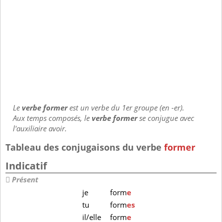
Le
verbe former
est un verbe du 1er groupe (en -er).
Aux temps composés, le
verbe former
se conjugue avec
l'auxiliaire avoir.
Tableau des conjugaisons du verbe
former
Indicatif
Présent
je
form
e
tu
form
es
il/elle
form
e