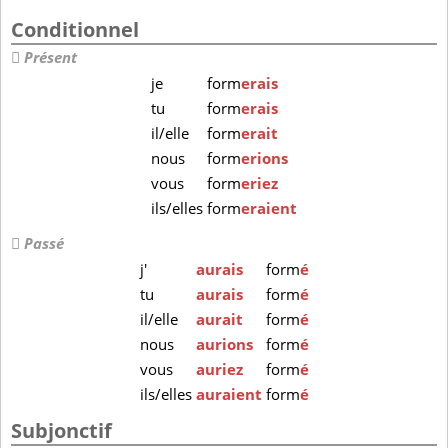
Conditionnel
Présent
je
form
erais
tu
form
erais
il/elle
form
erait
nous
form
erions
vous
form
eriez
ils/elles
form
eraient
Passé
j'
aurais
form
é
tu
aurais
form
é
il/elle
aurait
form
é
nous
aurions
form
é
vous
auriez
form
é
ils/elles
auraient
form
é
Subjonctif