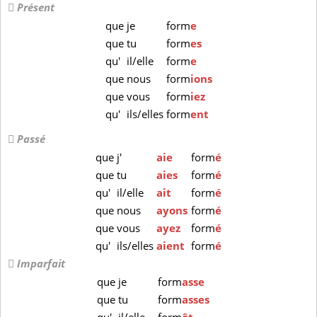
Présent
que
je
form
e
que
tu
form
es
qu'
il/elle
form
e
que
nous
form
ions
que
vous
form
iez
qu'
ils/elles
form
ent
Passé
que
j'
aie
form
é
que
tu
aies
form
é
qu'
il/elle
ait
form
é
que
nous
ayons
form
é
que
vous
ayez
form
é
qu'
ils/elles
aient
form
é
Imparfait
que
je
form
asse
que
tu
form
asses