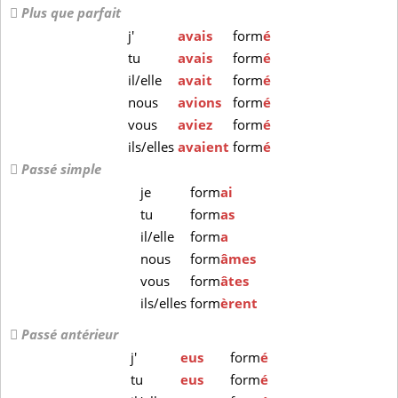
Plus que parfait
j'
avais
form
é
tu
avais
form
é
il/elle
avait
form
é
nous
avions
form
é
vous
aviez
form
é
ils/elles
avaient
form
é
Passé simple
je
form
ai
tu
form
as
il/elle
form
a
nous
form
âmes
vous
form
âtes
ils/elles
form
èrent
Passé antérieur
j'
eus
form
é
tu
eus
form
é