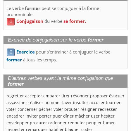
Le verbe
former
peut se conjuguer à la forme
pronominale.
Conjugaison
du verbe
se former.

Exerice de conjugaison sur le verbe
former
Exercice
pour s'entrainer à conjuguer le verbe

former
à tous les temps.
D'autres verbes ayant la même conjugaison que
former
regretter
accepter
emparer
tirer
résonner
proposer
évacuer
assassiner
réaliser
nommer
laver
insulter
accuser
tourner
voter
concerner
pêcher
voler
brouter
résigner
redresser
encadrer
inviter
porter
puer
dîner
mâcher
user
hésiter
envelopper
procurer
ordonner
redouter
peupler
fumer
inspecter
remarquer
habiller
blaguer
coder