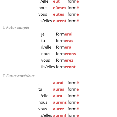
il/elle
eut
form
é
nous
eûmes
form
é
vous
eûtes
form
é
ils/elles
eurent
form
é
Futur simple
je
form
erai
tu
form
eras
il/elle
form
era
nous
form
erons
vous
form
erez
ils/elles
form
eront
Futur antérieur
j'
aurai
form
é
tu
auras
form
é
il/elle
aura
form
é
nous
aurons
form
é
vous
aurez
form
é
ils/elles
auront
form
é