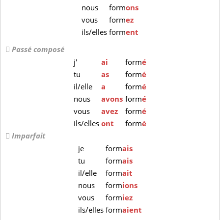
nous
form
ons
vous
form
ez
ils/elles
form
ent
Passé composé
j'
ai
form
é
tu
as
form
é
il/elle
a
form
é
nous
avons
form
é
vous
avez
form
é
ils/elles
ont
form
é
Imparfait
je
form
ais
tu
form
ais
il/elle
form
ait
nous
form
ions
vous
form
iez
ils/elles
form
aient