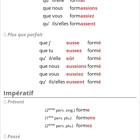
qu'
il/elle
form
ât
que
nous
form
assions
que
vous
form
assiez
qu'
ils/elles
form
assent
Plus que parfait
que
j'
eusse
form
é
que
tu
eusses
form
é
qu'
il/elle
eût
form
é
que
nous
eussions
form
é
que
vous
eussiez
form
é
qu'
ils/elles
eussent
form
é
Impératif
Présent
eme
form
e
(2
pers. sing.)
ere
form
ons
(1
pers. plu.)
eme
form
ez
(2
pers. plu.)
Passé