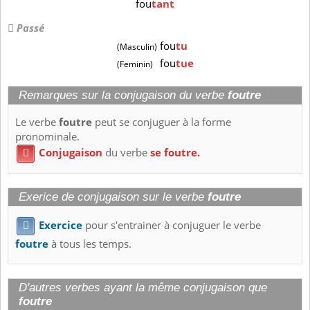
fou
tant
Passé
fou
tu
(Masculin)
fou
tue
(Feminin)
Remarques sur la conjugaison du verbe
foutre
Le verbe
foutre
peut se conjuguer à la forme
pronominale.
Conjugaison
du verbe
se foutre.

Exerice de conjugaison sur le verbe
foutre
Exercice
pour s'entrainer à conjuguer le verbe

foutre
à tous les temps.
D'autres verbes ayant la même conjugaison que
foutre