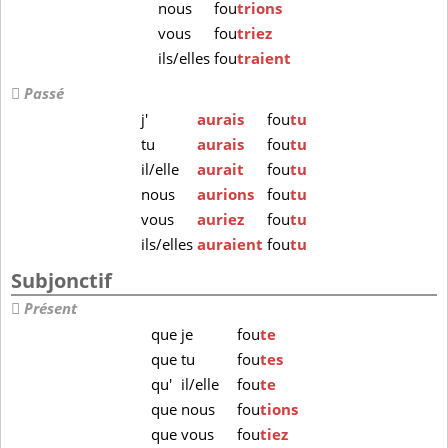
nous
fou
trions
vous
fou
triez
ils/elles
fou
traient
Passé
j'
aurais
fou
tu
tu
aurais
fou
tu
il/elle
aurait
fou
tu
nous
aurions
fou
tu
vous
auriez
fou
tu
ils/elles
auraient
fou
tu
Subjonctif
Présent
que
je
fou
te
que
tu
fou
tes
qu'
il/elle
fou
te
que
nous
fou
tions
que
vous
fou
tiez