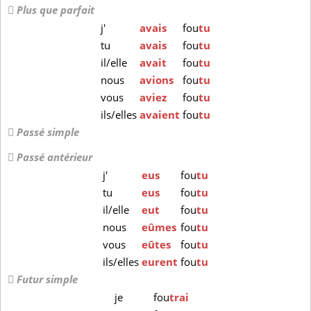
Plus que parfait
j'
avais
fou
tu
tu
avais
fou
tu
il/elle
avait
fou
tu
nous
avions
fou
tu
vous
aviez
fou
tu
ils/elles
avaient
fou
tu
Passé simple
Passé antérieur
j'
eus
fou
tu
tu
eus
fou
tu
il/elle
eut
fou
tu
nous
eûmes
fou
tu
vous
eûtes
fou
tu
ils/elles
eurent
fou
tu
Futur simple
je
fou
trai