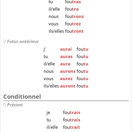
tu
fou
tras
il/elle
fou
tra
nous
fou
trons
vous
fou
trez
ils/elles
fou
tront
Futur antérieur
j'
aurai
fou
tu
tu
auras
fou
tu
il/elle
aura
fou
tu
nous
aurons
fou
tu
vous
aurez
fou
tu
ils/elles
auront
fou
tu
Conditionnel
Présent
je
fou
trais
tu
fou
trais
il/elle
fou
trait