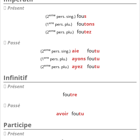
Présent
eme
fou
s
(2
pers. sing.)
ere
fou
tons
(1
pers. plu.)
eme
fou
tez
(2
pers. plu.)
Passé
eme
aie
fou
tu
(2
pers. sing.)
ere
ayons
fou
tu
(1
pers. plu.)
eme
ayez
fou
tu
(2
pers. plu.)
Infinitif
Présent
fou
tre
Passé
avoir
fou
tu
Participe
Présent