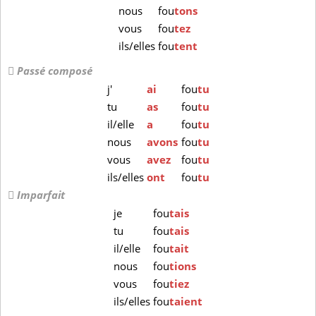
nous
fou
tons
vous
fou
tez
ils/elles
fou
tent
Passé composé
j'
ai
fou
tu
tu
as
fou
tu
il/elle
a
fou
tu
nous
avons
fou
tu
vous
avez
fou
tu
ils/elles
ont
fou
tu
Imparfait
je
fou
tais
tu
fou
tais
il/elle
fou
tait
nous
fou
tions
vous
fou
tiez
ils/elles
fou
taient