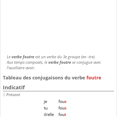
Le
verbe foutre
est un verbe du 3e groupe (en -tre).
Aux temps composés, le
verbe foutre
se conjugue avec
l'auxiliaire avoir.
Tableau des conjugaisons du verbe
foutre
Indicatif
Présent
je
fou
s
tu
fou
s
il/elle
fou
t