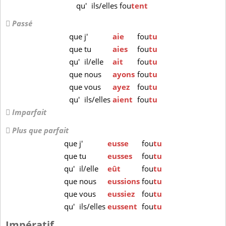
qu'
ils/elles
fou
tent
Passé
que
j'
aie
fou
tu
que
tu
aies
fou
tu
qu'
il/elle
ait
fou
tu
que
nous
ayons
fou
tu
que
vous
ayez
fou
tu
qu'
ils/elles
aient
fou
tu
Imparfait
Plus que parfait
que
j'
eusse
fou
tu
que
tu
eusses
fou
tu
qu'
il/elle
eût
fou
tu
que
nous
eussions
fou
tu
que
vous
eussiez
fou
tu
qu'
ils/elles
eussent
fou
tu
Impératif