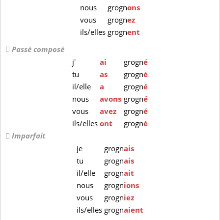
nous
grogn
ons
vous
grogn
ez
ils/elles
grogn
ent
Passé composé
j'
ai
grogn
é
tu
as
grogn
é
il/elle
a
grogn
é
nous
avons
grogn
é
vous
avez
grogn
é
ils/elles
ont
grogn
é
Imparfait
je
grogn
ais
tu
grogn
ais
il/elle
grogn
ait
nous
grogn
ions
vous
grogn
iez
ils/elles
grogn
aient