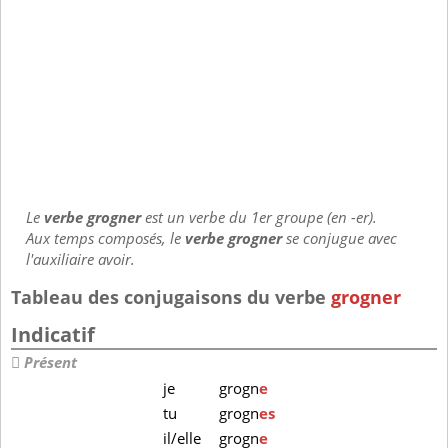
Le
verbe grogner
est un verbe du 1er groupe (en -er).
Aux temps composés, le
verbe grogner
se conjugue avec
l'auxiliaire avoir.
Tableau des conjugaisons du verbe
grogner
Indicatif
Présent
je
grogn
e
tu
grogn
es
il/elle
grogn
e