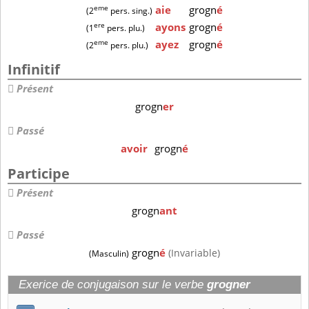
eme
aie
grogn
é
(2
pers. sing.)
ere
ayons
grogn
é
(1
pers. plu.)
eme
ayez
grogn
é
(2
pers. plu.)
Infinitif
Présent
grogn
er
Passé
avoir
grogn
é
Participe
Présent
grogn
ant
Passé
grogn
é
(Invariable)
(Masculin)
Exerice de conjugaison sur le verbe
grogner