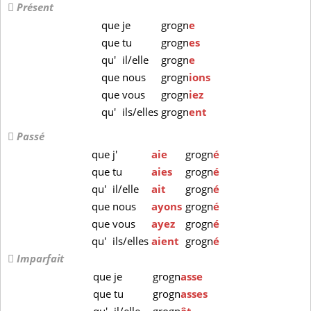
Présent
que
je
grogn
e
que
tu
grogn
es
qu'
il/elle
grogn
e
que
nous
grogn
ions
que
vous
grogn
iez
qu'
ils/elles
grogn
ent
Passé
que
j'
aie
grogn
é
que
tu
aies
grogn
é
qu'
il/elle
ait
grogn
é
que
nous
ayons
grogn
é
que
vous
ayez
grogn
é
qu'
ils/elles
aient
grogn
é
Imparfait
que
je
grogn
asse
que
tu
grogn
asses