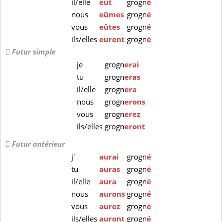
il/elle
eut
grogn
é
nous
eûmes
grogn
é
vous
eûtes
grogn
é
ils/elles
eurent
grogn
é
Futur simple
je
grogn
erai
tu
grogn
eras
il/elle
grogn
era
nous
grogn
erons
vous
grogn
erez
ils/elles
grogn
eront
Futur antérieur
j'
aurai
grogn
é
tu
auras
grogn
é
il/elle
aura
grogn
é
nous
aurons
grogn
é
vous
aurez
grogn
é
ils/elles
auront
grogn
é