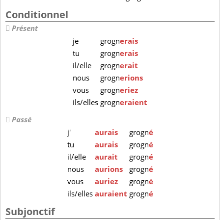
Conditionnel
Présent
je
grogn
erais
tu
grogn
erais
il/elle
grogn
erait
nous
grogn
erions
vous
grogn
eriez
ils/elles
grogn
eraient
Passé
j'
aurais
grogn
é
tu
aurais
grogn
é
il/elle
aurait
grogn
é
nous
aurions
grogn
é
vous
auriez
grogn
é
ils/elles
auraient
grogn
é
Subjonctif