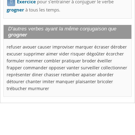
Exercice
pour s'entrainer à conjuguer le verbe

grogner
à tous les temps.
D'autres verbes ayant la même conjugaison que
grogner
refuser
avouer
causer
improviser
marquer
écraser
dérober
excuser
supprimer
aimer
vider
risquer
dégoûter
écorcher
formuler
nommer
combler
pratiquer
broder
éveiller
frapper
commander
opposer
vanter
surveiller
collectionner
représenter
diner
chasser
retomber
apaiser
aborder
détourer
chanter
imiter
manquer
plaisanter
bricoler
trébucher
murmurer