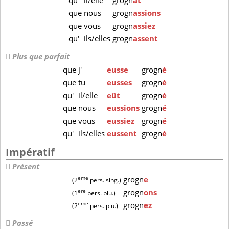
qu'
il/elle
grogn
ât
que
nous
grogn
assions
que
vous
grogn
assiez
qu'
ils/elles
grogn
assent
Plus que parfait
que
j'
eusse
grogn
é
que
tu
eusses
grogn
é
qu'
il/elle
eût
grogn
é
que
nous
eussions
grogn
é
que
vous
eussiez
grogn
é
qu'
ils/elles
eussent
grogn
é
Impératif
Présent
eme
grogn
e
(2
pers. sing.)
ere
grogn
ons
(1
pers. plu.)
eme
grogn
ez
(2
pers. plu.)
Passé