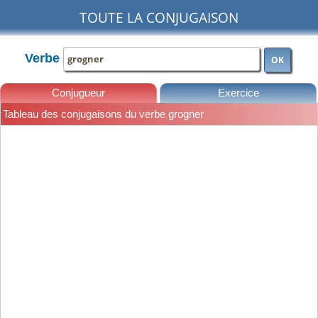
TOUTE LA CONJUGAISON
Verbe
OK
Conjugueur
Exercice
Tableau des conjugaisons du verbe grogner
Leçons