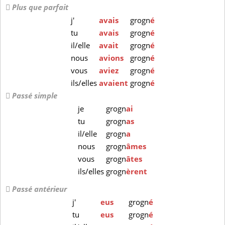
Plus que parfait
j'
avais
grogn
é
tu
avais
grogn
é
il/elle
avait
grogn
é
nous
avions
grogn
é
vous
aviez
grogn
é
ils/elles
avaient
grogn
é
Passé simple
je
grogn
ai
tu
grogn
as
il/elle
grogn
a
nous
grogn
âmes
vous
grogn
âtes
ils/elles
grogn
èrent
Passé antérieur
j'
eus
grogn
é
tu
eus
grogn
é