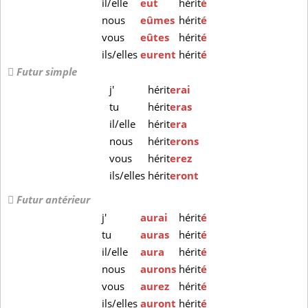
il/elle
eut
hérit
é
nous
eûmes
hérit
é
vous
eûtes
hérit
é
ils/elles
eurent
hérit
é
Futur simple
j'
hérit
erai
tu
hérit
eras
il/elle
hérit
era
nous
hérit
erons
vous
hérit
erez
ils/elles
hérit
eront
Futur antérieur
j'
aurai
hérit
é
tu
auras
hérit
é
il/elle
aura
hérit
é
nous
aurons
hérit
é
vous
aurez
hérit
é
ils/elles
auront
hérit
é