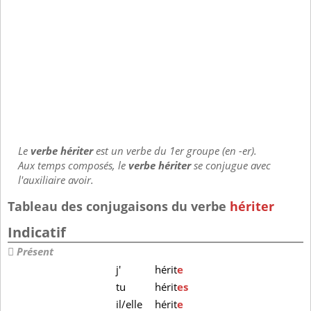
Le
verbe hériter
est un verbe du 1er groupe (en -er).
Aux temps composés, le
verbe hériter
se conjugue avec
l'auxiliaire avoir.
Tableau des conjugaisons du verbe
hériter
Indicatif
Présent
j'
hérit
e
tu
hérit
es
il/elle
hérit
e