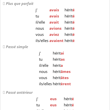
Plus que parfait
j'
avais
hérit
é
tu
avais
hérit
é
il/elle
avait
hérit
é
nous
avions
hérit
é
vous
aviez
hérit
é
ils/elles
avaient
hérit
é
Passé simple
j'
hérit
ai
tu
hérit
as
il/elle
hérit
a
nous
hérit
âmes
vous
hérit
âtes
ils/elles
hérit
èrent
Passé antérieur
j'
eus
hérit
é
tu
eus
hérit
é