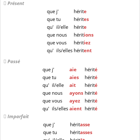
Présent
que
j'
hérit
e
que
tu
hérit
es
qu'
il/elle
hérit
e
que
nous
hérit
ions
que
vous
hérit
iez
qu'
ils/elles
hérit
ent
Passé
que
j'
aie
hérit
é
que
tu
aies
hérit
é
qu'
il/elle
ait
hérit
é
que
nous
ayons
hérit
é
que
vous
ayez
hérit
é
qu'
ils/elles
aient
hérit
é
Imparfait
que
j'
hérit
asse
que
tu
hérit
asses