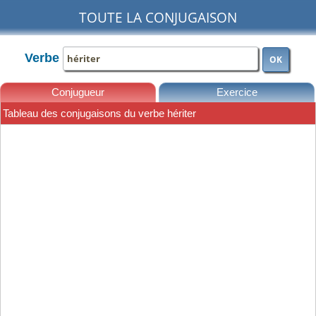
TOUTE LA CONJUGAISON
Verbe
OK
Conjugueur
Exercice
Tableau des conjugaisons du verbe hériter
Leçons