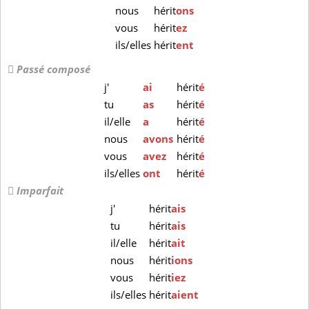
nous
hérit
ons
vous
hérit
ez
ils/elles
hérit
ent
Passé composé
j'
ai
hérit
é
tu
as
hérit
é
il/elle
a
hérit
é
nous
avons
hérit
é
vous
avez
hérit
é
ils/elles
ont
hérit
é
Imparfait
j'
hérit
ais
tu
hérit
ais
il/elle
hérit
ait
nous
hérit
ions
vous
hérit
iez
ils/elles
hérit
aient