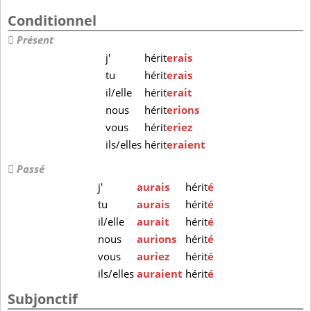
Conditionnel
Présent
j'
hérit
erais
tu
hérit
erais
il/elle
hérit
erait
nous
hérit
erions
vous
hérit
eriez
ils/elles
hérit
eraient
Passé
j'
aurais
hérit
é
tu
aurais
hérit
é
il/elle
aurait
hérit
é
nous
aurions
hérit
é
vous
auriez
hérit
é
ils/elles
auraient
hérit
é
Subjonctif