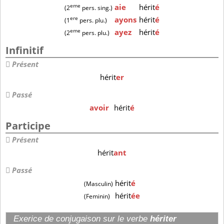
eme
aie
hérit
é
(2
pers. sing.)
ere
ayons
hérit
é
(1
pers. plu.)
eme
ayez
hérit
é
(2
pers. plu.)
Infinitif
Présent
hérit
er
Passé
avoir
hérit
é
Participe
Présent
hérit
ant
Passé
hérit
é
(Masculin)
hérit
ée
(Feminin)
Exerice de conjugaison sur le verbe
hériter