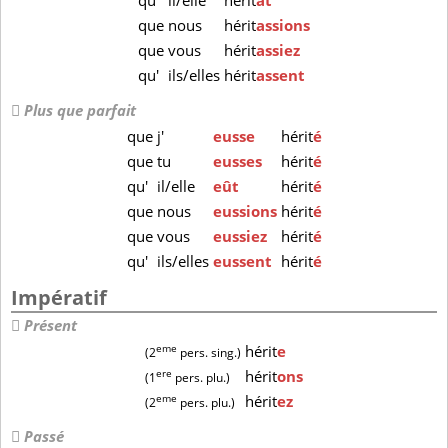
qu'
il/elle
hérit
ât
que
nous
hérit
assions
que
vous
hérit
assiez
qu'
ils/elles
hérit
assent
Plus que parfait
que
j'
eusse
hérit
é
que
tu
eusses
hérit
é
qu'
il/elle
eût
hérit
é
que
nous
eussions
hérit
é
que
vous
eussiez
hérit
é
qu'
ils/elles
eussent
hérit
é
Impératif
Présent
eme
hérit
e
(2
pers. sing.)
ere
hérit
ons
(1
pers. plu.)
eme
hérit
ez
(2
pers. plu.)
Passé