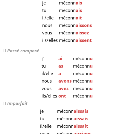
je
méconn
ais
tu
méconn
ais
il/elle
méconn
ait
nous
méconn
aissons
vous
méconn
aissez
ils/elles
méconn
aissent
Passé composé
j'
ai
méconn
u
tu
as
méconn
u
il/elle
a
méconn
u
nous
avons
méconn
u
vous
avez
méconn
u
ils/elles
ont
méconn
u
Imparfait
je
méconn
aissais
tu
méconn
aissais
il/elle
méconn
aissait
nous
méconn
aissions