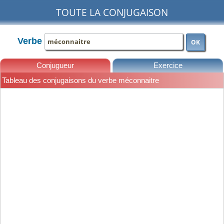
TOUTE LA CONJUGAISON
Verbe
OK
Conjugueur
Exercice
Tableau des conjugaisons du verbe méconnaitre
Leçons