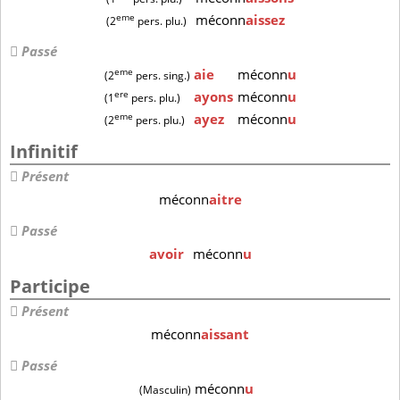
eme
méconn
aissez
(2
pers. plu.)
Passé
eme
aie
méconn
u
(2
pers. sing.)
ere
ayons
méconn
u
(1
pers. plu.)
eme
ayez
méconn
u
(2
pers. plu.)
Infinitif
Présent
méconn
aitre
Passé
avoir
méconn
u
Participe
Présent
méconn
aissant
Passé
méconn
u
(Masculin)