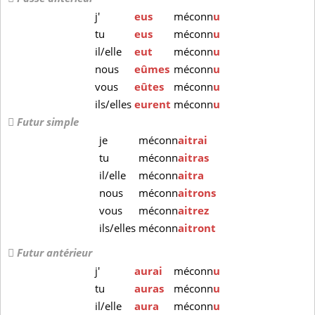
j'
eus
méconn
u
tu
eus
méconn
u
il/elle
eut
méconn
u
nous
eûmes
méconn
u
vous
eûtes
méconn
u
ils/elles
eurent
méconn
u
Futur simple
je
méconn
aitrai
tu
méconn
aitras
il/elle
méconn
aitra
nous
méconn
aitrons
vous
méconn
aitrez
ils/elles
méconn
aitront
Futur antérieur
j'
aurai
méconn
u
tu
auras
méconn
u
il/elle
aura
méconn
u