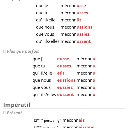
que
je
méconn
usse
que
tu
méconn
usses
qu'
il/elle
méconn
ût
que
nous
méconn
ussions
que
vous
méconn
ussiez
qu'
ils/elles
méconn
ussent
Plus que parfait
que
j'
eusse
méconn
u
que
tu
eusses
méconn
u
qu'
il/elle
eût
méconn
u
que
nous
eussions
méconn
u
que
vous
eussiez
méconn
u
qu'
ils/elles
eussent
méconn
u
Impératif
Présent
eme
méconn
ais
(2
pers. sing.)
ere
méconn
aissons
(1
pers. plu.)