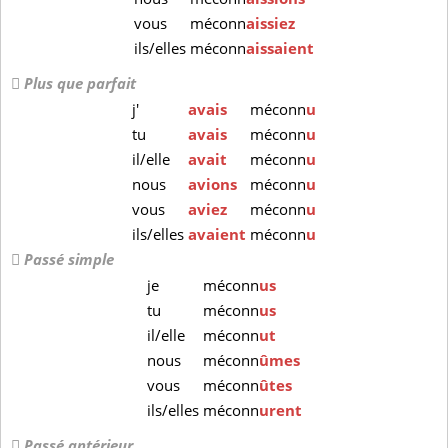
vous
méconn
aissiez
ils/elles
méconn
aissaient
Plus que parfait
j'
avais
méconn
u
tu
avais
méconn
u
il/elle
avait
méconn
u
nous
avions
méconn
u
vous
aviez
méconn
u
ils/elles
avaient
méconn
u
Passé simple
je
méconn
us
tu
méconn
us
il/elle
méconn
ut
nous
méconn
ûmes
vous
méconn
ûtes
ils/elles
méconn
urent
Passé antérieur