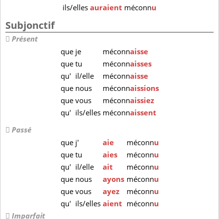
ils/elles
auraient
méconn
u
Subjonctif
Présent
que
je
méconn
aisse
que
tu
méconn
aisses
qu'
il/elle
méconn
aisse
que
nous
méconn
aissions
que
vous
méconn
aissiez
qu'
ils/elles
méconn
aissent
Passé
que
j'
aie
méconn
u
que
tu
aies
méconn
u
qu'
il/elle
ait
méconn
u
que
nous
ayons
méconn
u
que
vous
ayez
méconn
u
qu'
ils/elles
aient
méconn
u
Imparfait