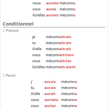
nous
aurons
méconn
u
vous
aurez
méconn
u
ils/elles
auront
méconn
u
Conditionnel
Présent
je
méconn
aitrais
tu
méconn
aitrais
il/elle
méconn
aitrait
nous
méconn
aitrions
vous
méconn
aitriez
ils/elles
méconn
aitraient
Passé
j'
aurais
méconn
u
tu
aurais
méconn
u
il/elle
aurait
méconn
u
nous
aurions
méconn
u
vous
auriez
méconn
u