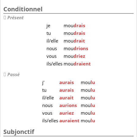
Conditionnel
Présent
je
mou
drais
tu
mou
drais
il/elle
mou
drait
nous
mou
drions
vous
mou
driez
ils/elles
mou
draient
Passé
j'
aurais
mou
lu
tu
aurais
mou
lu
il/elle
aurait
mou
lu
nous
aurions
mou
lu
vous
auriez
mou
lu
ils/elles
auraient
mou
lu
Subjonctif