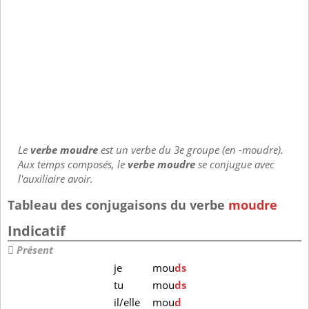
Le
verbe moudre
est un verbe du 3e groupe (en -moudre).
Aux temps composés, le
verbe moudre
se conjugue avec
l'auxiliaire avoir.
Tableau des conjugaisons du verbe
moudre
Indicatif
Présent
je
mou
ds
tu
mou
ds
il/elle
mou
d