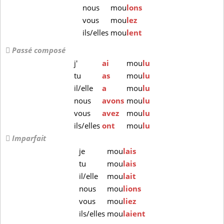
nous
mou
lons
vous
mou
lez
ils/elles
mou
lent
Passé composé
j'
ai
mou
lu
tu
as
mou
lu
il/elle
a
mou
lu
nous
avons
mou
lu
vous
avez
mou
lu
ils/elles
ont
mou
lu
Imparfait
je
mou
lais
tu
mou
lais
il/elle
mou
lait
nous
mou
lions
vous
mou
liez
ils/elles
mou
laient