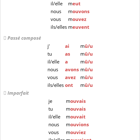
il/elle
m
eut
nous
m
ouvons
vous
m
ouvez
ils/elles
m
euvent
Passé composé
j'
ai
m
û/u
tu
as
m
û/u
il/elle
a
m
û/u
nous
avons
m
û/u
vous
avez
m
û/u
ils/elles
ont
m
û/u
Imparfait
je
m
ouvais
tu
m
ouvais
il/elle
m
ouvait
nous
m
ouvions
vous
m
ouviez