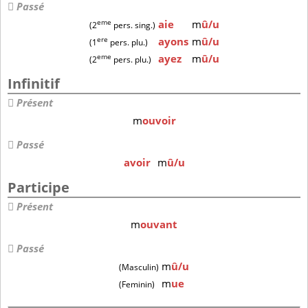
Passé
eme
aie
m
û/u
(2
pers. sing.)
ere
ayons
m
û/u
(1
pers. plu.)
eme
ayez
m
û/u
(2
pers. plu.)
Infinitif
Présent
m
ouvoir
Passé
avoir
m
û/u
Participe
Présent
m
ouvant
Passé
m
û/u
(Masculin)
m
ue
(Feminin)