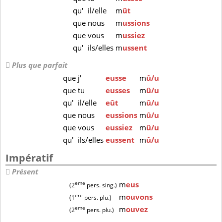
qu'
il/elle
m
ût
que
nous
m
ussions
que
vous
m
ussiez
qu'
ils/elles
m
ussent
Plus que parfait
que
j'
eusse
m
û/u
que
tu
eusses
m
û/u
qu'
il/elle
eût
m
û/u
que
nous
eussions
m
û/u
que
vous
eussiez
m
û/u
qu'
ils/elles
eussent
m
û/u
Impératif
Présent
eme
m
eus
(2
pers. sing.)
ere
m
ouvons
(1
pers. plu.)
eme
m
ouvez
(2
pers. plu.)