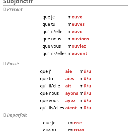
Subjonctif
Présent
que
je
m
euve
que
tu
m
euves
qu'
il/elle
m
euve
que
nous
m
ouvions
que
vous
m
ouviez
qu'
ils/elles
m
euvent
Passé
que
j'
aie
m
û/u
que
tu
aies
m
û/u
qu'
il/elle
ait
m
û/u
que
nous
ayons
m
û/u
que
vous
ayez
m
û/u
qu'
ils/elles
aient
m
û/u
Imparfait
que
je
m
usse
que
tu
m
usses