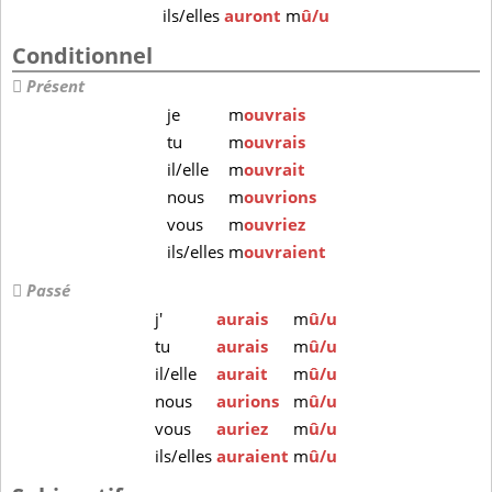
ils/elles
auront
m
û/u
Conditionnel
Présent
je
m
ouvrais
tu
m
ouvrais
il/elle
m
ouvrait
nous
m
ouvrions
vous
m
ouvriez
ils/elles
m
ouvraient
Passé
j'
aurais
m
û/u
tu
aurais
m
û/u
il/elle
aurait
m
û/u
nous
aurions
m
û/u
vous
auriez
m
û/u
ils/elles
auraient
m
û/u