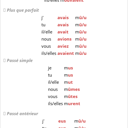
ils/elles
m
ouvaient
Plus que parfait
j'
avais
m
û/u
tu
avais
m
û/u
il/elle
avait
m
û/u
nous
avions
m
û/u
vous
aviez
m
û/u
ils/elles
avaient
m
û/u
Passé simple
je
m
us
tu
m
us
il/elle
m
ut
nous
m
ûmes
vous
m
ûtes
ils/elles
m
urent
Passé antérieur
j'
eus
m
û/u