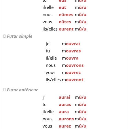
tu
eus
m
û/u
il/elle
eut
m
û/u
nous
eûmes
m
û/u
vous
eûtes
m
û/u
ils/elles
eurent
m
û/u
Futur simple
je
m
ouvrai
tu
m
ouvras
il/elle
m
ouvra
nous
m
ouvrons
vous
m
ouvrez
ils/elles
m
ouvront
Futur antérieur
j'
aurai
m
û/u
tu
auras
m
û/u
il/elle
aura
m
û/u
nous
aurons
m
û/u
vous
aurez
m
û/u