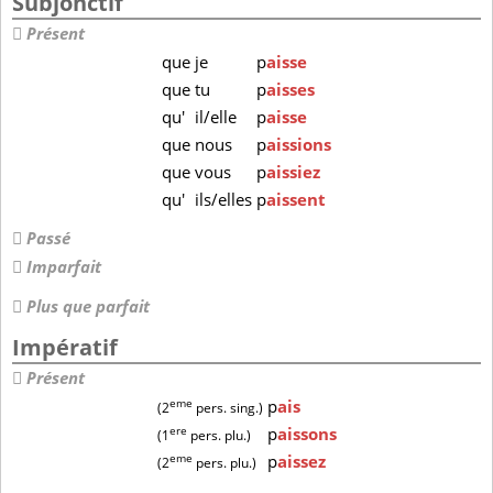
Subjonctif
Présent
que
je
p
aisse
que
tu
p
aisses
qu'
il/elle
p
aisse
que
nous
p
aissions
que
vous
p
aissiez
qu'
ils/elles
p
aissent
Passé
Imparfait
Plus que parfait
Impératif
Présent
eme
p
ais
(2
pers. sing.)
ere
p
aissons
(1
pers. plu.)
eme
p
aissez
(2
pers. plu.)