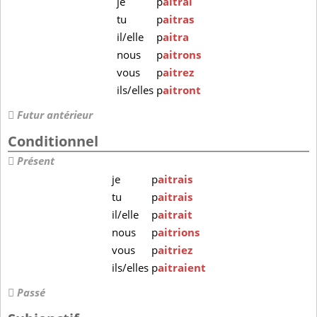
je
p
aitrai
tu
p
aitras
il/elle
p
aitra
nous
p
aitrons
vous
p
aitrez
ils/elles
p
aitront
Futur antérieur
Conditionnel
Présent
je
p
aitrais
tu
p
aitrais
il/elle
p
aitrait
nous
p
aitrions
vous
p
aitriez
ils/elles
p
aitraient
Passé