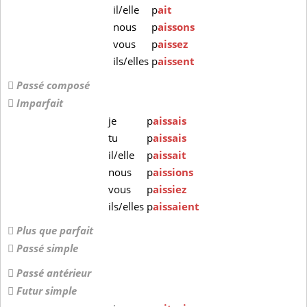
il/elle
p
ait
nous
p
aissons
vous
p
aissez
ils/elles
p
aissent
Passé composé
Imparfait
je
p
aissais
tu
p
aissais
il/elle
p
aissait
nous
p
aissions
vous
p
aissiez
ils/elles
p
aissaient
Plus que parfait
Passé simple
Passé antérieur
Futur simple