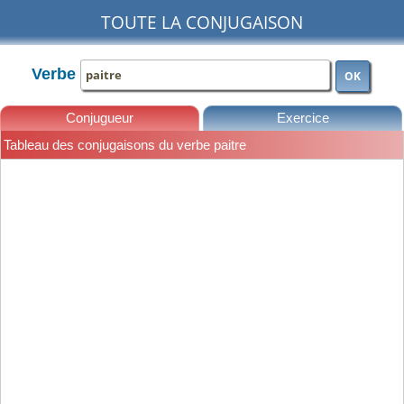
TOUTE LA CONJUGAISON
Verbe
OK
Conjugueur
Exercice
Tableau des conjugaisons du verbe paitre
Leçons