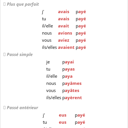
Plus que parfait
j'
avais
p
ayé
tu
avais
p
ayé
il/elle
avait
p
ayé
nous
avions
p
ayé
vous
aviez
p
ayé
ils/elles
avaient
p
ayé
Passé simple
je
p
ayai
tu
p
ayas
il/elle
p
aya
nous
p
ayâmes
vous
p
ayâtes
ils/elles
p
ayèrent
Passé antérieur
j'
eus
p
ayé
tu
eus
p
ayé