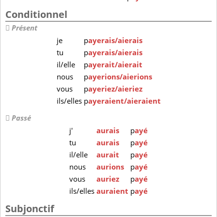
Conditionnel
Présent
je
p
ayerais/aierais
tu
p
ayerais/aierais
il/elle
p
ayerait/aierait
nous
p
ayerions/aierions
vous
p
ayeriez/aieriez
ils/elles
p
ayeraient/aieraient
Passé
j'
aurais
p
ayé
tu
aurais
p
ayé
il/elle
aurait
p
ayé
nous
aurions
p
ayé
vous
auriez
p
ayé
ils/elles
auraient
p
ayé
Subjonctif