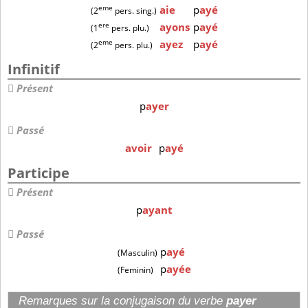
eme
aie
p
ayé
(2
pers. sing.)
ere
ayons
p
ayé
(1
pers. plu.)
eme
ayez
p
ayé
(2
pers. plu.)
Infinitif
Présent
p
ayer
Passé
avoir
p
ayé
Participe
Présent
p
ayant
Passé
p
ayé
(Masculin)
p
ayée
(Feminin)
Remarques sur la conjugaison du verbe
payer