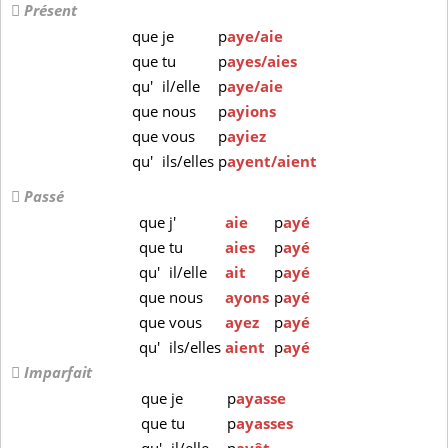
Présent
que
je
p
aye/aie
que
tu
p
ayes/aies
qu'
il/elle
p
aye/aie
que
nous
p
ayions
que
vous
p
ayiez
qu'
ils/elles
p
ayent/aient
Passé
que
j'
aie
p
ayé
que
tu
aies
p
ayé
qu'
il/elle
ait
p
ayé
que
nous
ayons
p
ayé
que
vous
ayez
p
ayé
qu'
ils/elles
aient
p
ayé
Imparfait
que
je
p
ayasse
que
tu
p
ayasses