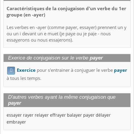
Caractéristiques de la conjugaison d'un verbe du 1er
groupe (en -ayer)
Les verbes en -ayer (comme payer, essayer) prennent un y
ou un i devant un e muet (je pa
y
e ou je pa
i
e - nous
essa
y
erons ou nous essa
i
erons).
Exerice de conjugaison sur le verbe
payer
Exercice
pour s'entrainer à conjuguer le verbe
payer

à tous les temps.
D'autres verbes ayant la même conjugaison que
payer
essayer
rayer
relayer
effrayer
balayer
payer
délayer
embrayer