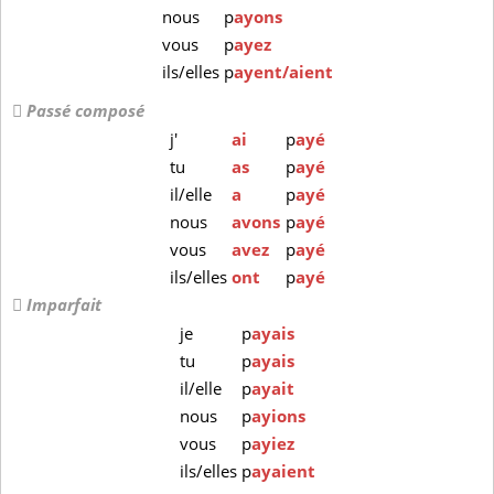
nous
p
ayons
vous
p
ayez
ils/elles
p
ayent/aient
Passé composé
j'
ai
p
ayé
tu
as
p
ayé
il/elle
a
p
ayé
nous
avons
p
ayé
vous
avez
p
ayé
ils/elles
ont
p
ayé
Imparfait
je
p
ayais
tu
p
ayais
il/elle
p
ayait
nous
p
ayions
vous
p
ayiez
ils/elles
p
ayaient