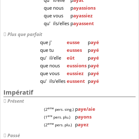
qu'
il/elle
p
ayât
que
nous
p
ayassions
que
vous
p
ayassiez
qu'
ils/elles
p
ayassent
Plus que parfait
que
j'
eusse
p
ayé
que
tu
eusses
p
ayé
qu'
il/elle
eût
p
ayé
que
nous
eussions
p
ayé
que
vous
eussiez
p
ayé
qu'
ils/elles
eussent
p
ayé
Impératif
Présent
eme
p
aye/aie
(2
pers. sing.)
ere
p
ayons
(1
pers. plu.)
eme
p
ayez
(2
pers. plu.)
Passé