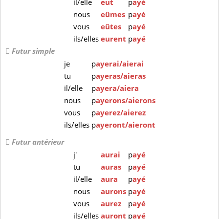
il/elle
eut
p
ayé
nous
eûmes
p
ayé
vous
eûtes
p
ayé
ils/elles
eurent
p
ayé
Futur simple
je
p
ayerai/aierai
tu
p
ayeras/aieras
il/elle
p
ayera/aiera
nous
p
ayerons/aierons
vous
p
ayerez/aierez
ils/elles
p
ayeront/aieront
Futur antérieur
j'
aurai
p
ayé
tu
auras
p
ayé
il/elle
aura
p
ayé
nous
aurons
p
ayé
vous
aurez
p
ayé
ils/elles
auront
p
ayé