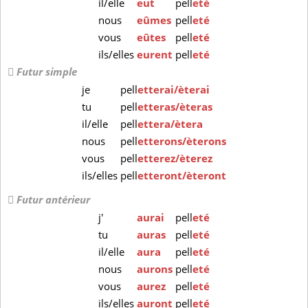
il/elle
eut
pell
eté
nous
eûmes
pell
eté
vous
eûtes
pell
eté
ils/elles
eurent
pell
eté
Futur simple
je
pell
etterai/èterai
tu
pell
etteras/èteras
il/elle
pell
ettera/ètera
nous
pell
etterons/èterons
vous
pell
etterez/èterez
ils/elles
pell
etteront/èteront
Futur antérieur
j'
aurai
pell
eté
tu
auras
pell
eté
il/elle
aura
pell
eté
nous
aurons
pell
eté
vous
aurez
pell
eté
ils/elles
auront
pell
eté