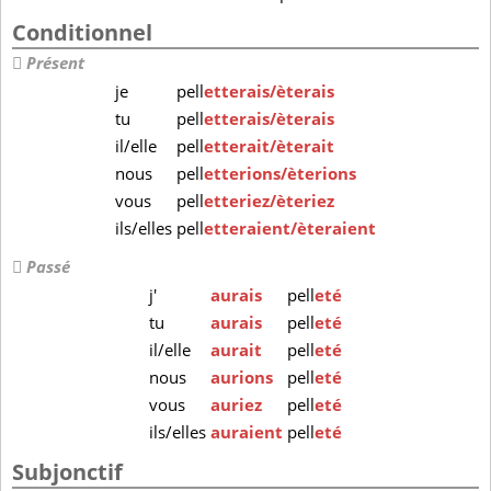
Conditionnel
Présent
je
pell
etterais/èterais
tu
pell
etterais/èterais
il/elle
pell
etterait/èterait
nous
pell
etterions/èterions
vous
pell
etteriez/èteriez
ils/elles
pell
etteraient/èteraient
Passé
j'
aurais
pell
eté
tu
aurais
pell
eté
il/elle
aurait
pell
eté
nous
aurions
pell
eté
vous
auriez
pell
eté
ils/elles
auraient
pell
eté
Subjonctif