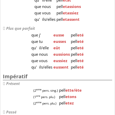
qu'
il/elle
pell
etât
que
nous
pell
etassions
que
vous
pell
etassiez
qu'
ils/elles
pell
etassent
Plus que parfait
que
j'
eusse
pell
eté
que
tu
eusses
pell
eté
qu'
il/elle
eût
pell
eté
que
nous
eussions
pell
eté
que
vous
eussiez
pell
eté
qu'
ils/elles
eussent
pell
eté
Impératif
Présent
eme
pell
ette/ète
(2
pers. sing.)
ere
pell
etons
(1
pers. plu.)
eme
pell
etez
(2
pers. plu.)
Passé