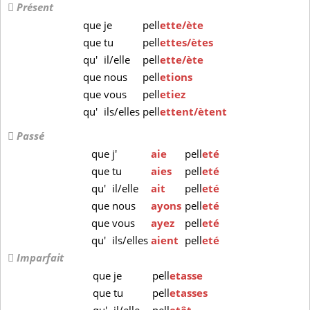
Présent
que
je
pell
ette/ète
que
tu
pell
ettes/ètes
qu'
il/elle
pell
ette/ète
que
nous
pell
etions
que
vous
pell
etiez
qu'
ils/elles
pell
ettent/ètent
Passé
que
j'
aie
pell
eté
que
tu
aies
pell
eté
qu'
il/elle
ait
pell
eté
que
nous
ayons
pell
eté
que
vous
ayez
pell
eté
qu'
ils/elles
aient
pell
eté
Imparfait
que
je
pell
etasse
que
tu
pell
etasses