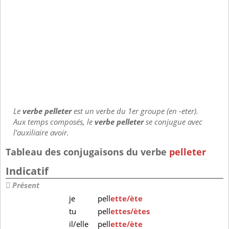
Le
verbe pelleter
est un verbe du 1er groupe (en -eter).
Aux temps composés, le
verbe pelleter
se conjugue avec
l'auxiliaire avoir.
Tableau des conjugaisons du verbe
pelleter
Indicatif
Présent
je
pell
ette/ète
tu
pell
ettes/ètes
il/elle
pell
ette/ète