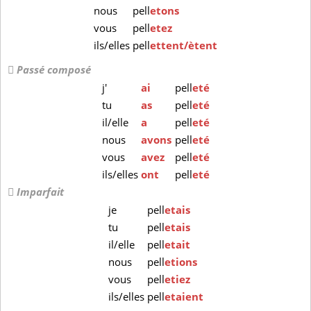
nous
pell
etons
vous
pell
etez
ils/elles
pell
ettent/ètent
Passé composé
j'
ai
pell
eté
tu
as
pell
eté
il/elle
a
pell
eté
nous
avons
pell
eté
vous
avez
pell
eté
ils/elles
ont
pell
eté
Imparfait
je
pell
etais
tu
pell
etais
il/elle
pell
etait
nous
pell
etions
vous
pell
etiez
ils/elles
pell
etaient