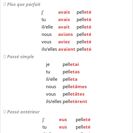
Plus que parfait
j'
avais
pell
eté
tu
avais
pell
eté
il/elle
avait
pell
eté
nous
avions
pell
eté
vous
aviez
pell
eté
ils/elles
avaient
pell
eté
Passé simple
je
pell
etai
tu
pell
etas
il/elle
pell
eta
nous
pell
etâmes
vous
pell
etâtes
ils/elles
pell
etèrent
Passé antérieur
j'
eus
pell
eté
tu
eus
pell
eté