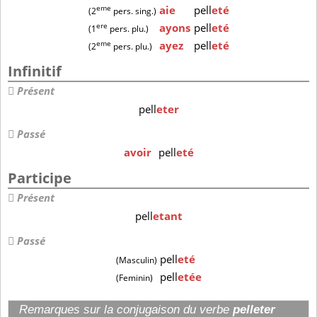
eme
aie
pell
eté
(2
pers. sing.)
ere
ayons
pell
eté
(1
pers. plu.)
eme
ayez
pell
eté
(2
pers. plu.)
Infinitif
Présent
pell
eter
Passé
avoir
pell
eté
Participe
Présent
pell
etant
Passé
pell
eté
(Masculin)
pell
etée
(Feminin)
Remarques sur la conjugaison du verbe
pelleter