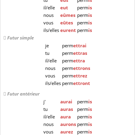
tu
eus
perm
is
il/elle
eut
perm
is
nous
eûmes
perm
is
vous
eûtes
perm
is
ils/elles
eurent
perm
is
Futur simple
je
perm
ettrai
tu
perm
ettras
il/elle
perm
ettra
nous
perm
ettrons
vous
perm
ettrez
ils/elles
perm
ettront
Futur antérieur
j'
aurai
perm
is
tu
auras
perm
is
il/elle
aura
perm
is
nous
aurons
perm
is
vous
aurez
perm
is