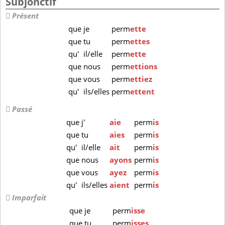
Subjonctif
Présent
que
je
perm
ette
que
tu
perm
ettes
qu'
il/elle
perm
ette
que
nous
perm
ettions
que
vous
perm
ettiez
qu'
ils/elles
perm
ettent
Passé
que
j'
aie
perm
is
que
tu
aies
perm
is
qu'
il/elle
ait
perm
is
que
nous
ayons
perm
is
que
vous
ayez
perm
is
qu'
ils/elles
aient
perm
is
Imparfait
que
je
perm
isse
que
tu
perm
isses