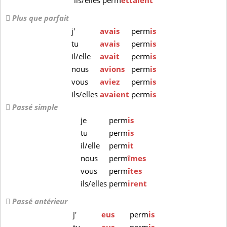
ils/elles
perm
ettaient
Plus que parfait
j'
avais
perm
is
tu
avais
perm
is
il/elle
avait
perm
is
nous
avions
perm
is
vous
aviez
perm
is
ils/elles
avaient
perm
is
Passé simple
je
perm
is
tu
perm
is
il/elle
perm
it
nous
perm
îmes
vous
perm
îtes
ils/elles
perm
irent
Passé antérieur
j'
eus
perm
is