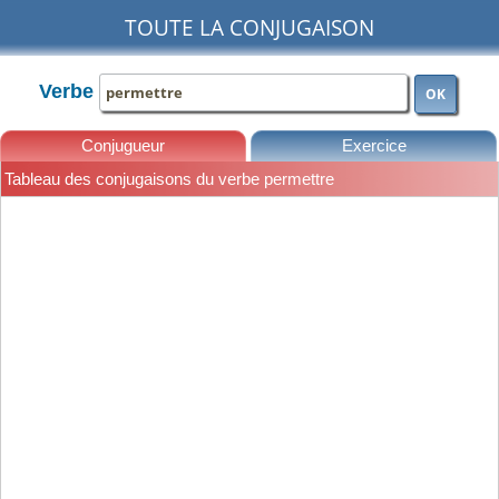
TOUTE LA CONJUGAISON
Verbe
OK
Conjugueur
Exercice
Tableau des conjugaisons du verbe permettre
Leçons