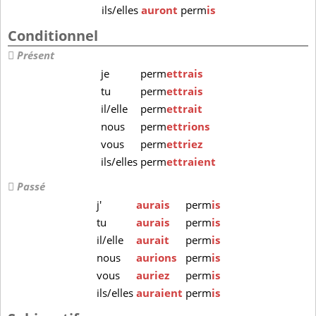
ils/elles
auront
perm
is
Conditionnel
Présent
je
perm
ettrais
tu
perm
ettrais
il/elle
perm
ettrait
nous
perm
ettrions
vous
perm
ettriez
ils/elles
perm
ettraient
Passé
j'
aurais
perm
is
tu
aurais
perm
is
il/elle
aurait
perm
is
nous
aurions
perm
is
vous
auriez
perm
is
ils/elles
auraient
perm
is