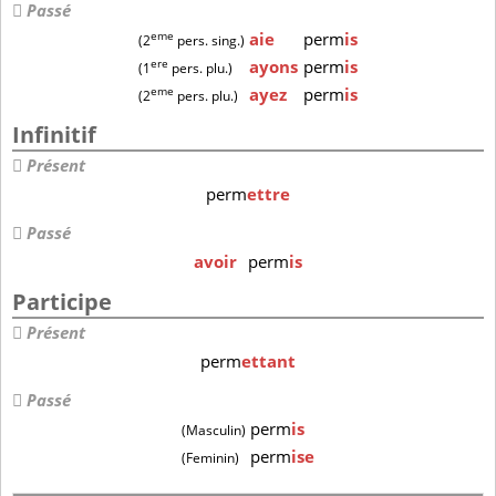
Passé
eme
aie
perm
is
(2
pers. sing.)
ere
ayons
perm
is
(1
pers. plu.)
eme
ayez
perm
is
(2
pers. plu.)
Infinitif
Présent
perm
ettre
Passé
avoir
perm
is
Participe
Présent
perm
ettant
Passé
perm
is
(Masculin)
perm
ise
(Feminin)