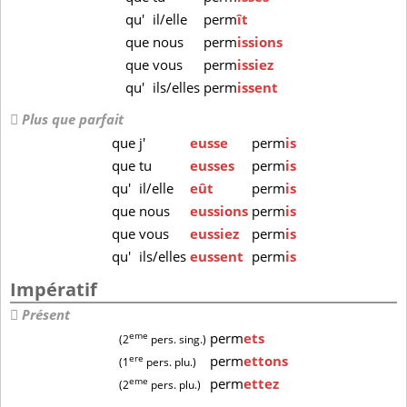
qu'
il/elle
perm
ît
que
nous
perm
issions
que
vous
perm
issiez
qu'
ils/elles
perm
issent
Plus que parfait
que
j'
eusse
perm
is
que
tu
eusses
perm
is
qu'
il/elle
eût
perm
is
que
nous
eussions
perm
is
que
vous
eussiez
perm
is
qu'
ils/elles
eussent
perm
is
Impératif
Présent
eme
perm
ets
(2
pers. sing.)
ere
perm
ettons
(1
pers. plu.)
eme
perm
ettez
(2
pers. plu.)