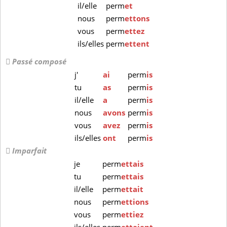
il/elle
perm
et
nous
perm
ettons
vous
perm
ettez
ils/elles
perm
ettent
Passé composé
j'
ai
perm
is
tu
as
perm
is
il/elle
a
perm
is
nous
avons
perm
is
vous
avez
perm
is
ils/elles
ont
perm
is
Imparfait
je
perm
ettais
tu
perm
ettais
il/elle
perm
ettait
nous
perm
ettions
vous
perm
ettiez