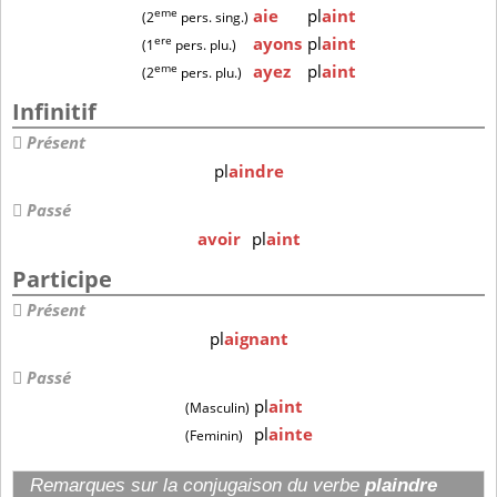
eme
aie
pl
aint
(2
pers. sing.)
ere
ayons
pl
aint
(1
pers. plu.)
eme
ayez
pl
aint
(2
pers. plu.)
Infinitif
Présent
pl
aindre
Passé
avoir
pl
aint
Participe
Présent
pl
aignant
Passé
pl
aint
(Masculin)
pl
ainte
(Feminin)
Remarques sur la conjugaison du verbe
plaindre