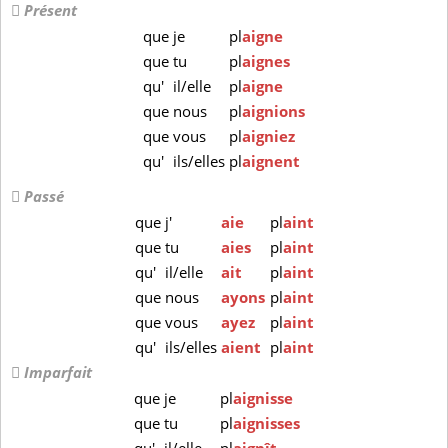
Présent
que
je
pl
aigne
que
tu
pl
aignes
qu'
il/elle
pl
aigne
que
nous
pl
aignions
que
vous
pl
aigniez
qu'
ils/elles
pl
aignent
Passé
que
j'
aie
pl
aint
que
tu
aies
pl
aint
qu'
il/elle
ait
pl
aint
que
nous
ayons
pl
aint
que
vous
ayez
pl
aint
qu'
ils/elles
aient
pl
aint
Imparfait
que
je
pl
aignisse
que
tu
pl
aignisses