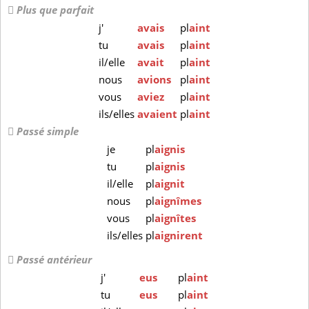
Plus que parfait
j'
avais
pl
aint
tu
avais
pl
aint
il/elle
avait
pl
aint
nous
avions
pl
aint
vous
aviez
pl
aint
ils/elles
avaient
pl
aint
Passé simple
je
pl
aignis
tu
pl
aignis
il/elle
pl
aignit
nous
pl
aignîmes
vous
pl
aignîtes
ils/elles
pl
aignirent
Passé antérieur
j'
eus
pl
aint
tu
eus
pl
aint