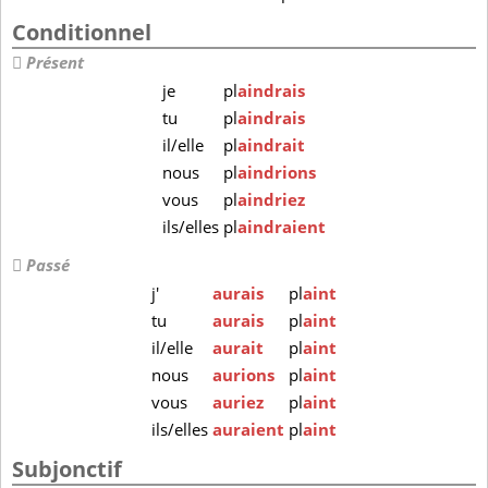
Conditionnel
Présent
je
pl
aindrais
tu
pl
aindrais
il/elle
pl
aindrait
nous
pl
aindrions
vous
pl
aindriez
ils/elles
pl
aindraient
Passé
j'
aurais
pl
aint
tu
aurais
pl
aint
il/elle
aurait
pl
aint
nous
aurions
pl
aint
vous
auriez
pl
aint
ils/elles
auraient
pl
aint
Subjonctif