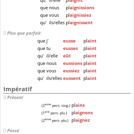
qu'
il/elle
pl
aignît
que
nous
pl
aignissions
que
vous
pl
aignissiez
qu'
ils/elles
pl
aignissent
Plus que parfait
que
j'
eusse
pl
aint
que
tu
eusses
pl
aint
qu'
il/elle
eût
pl
aint
que
nous
eussions
pl
aint
que
vous
eussiez
pl
aint
qu'
ils/elles
eussent
pl
aint
Impératif
Présent
eme
pl
ains
(2
pers. sing.)
ere
pl
aignons
(1
pers. plu.)
eme
pl
aignez
(2
pers. plu.)
Passé