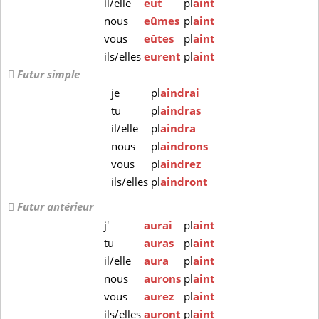
il/elle
eut
pl
aint
nous
eûmes
pl
aint
vous
eûtes
pl
aint
ils/elles
eurent
pl
aint
Futur simple
je
pl
aindrai
tu
pl
aindras
il/elle
pl
aindra
nous
pl
aindrons
vous
pl
aindrez
ils/elles
pl
aindront
Futur antérieur
j'
aurai
pl
aint
tu
auras
pl
aint
il/elle
aura
pl
aint
nous
aurons
pl
aint
vous
aurez
pl
aint
ils/elles
auront
pl
aint