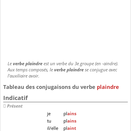
Le
verbe plaindre
est un verbe du 3e groupe (en -aindre).
Aux temps composés, le
verbe plaindre
se conjugue avec
l'auxiliaire avoir.
Tableau des conjugaisons du verbe
plaindre
Indicatif
Présent
je
pl
ains
tu
pl
ains
il/elle
pl
aint