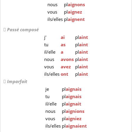
nous
pl
aignons
vous
pl
aignez
ils/elles
pl
aignent
Passé composé
j'
ai
pl
aint
tu
as
pl
aint
il/elle
a
pl
aint
nous
avons
pl
aint
vous
avez
pl
aint
ils/elles
ont
pl
aint
Imparfait
je
pl
aignais
tu
pl
aignais
il/elle
pl
aignait
nous
pl
aignions
vous
pl
aigniez
ils/elles
pl
aignaient