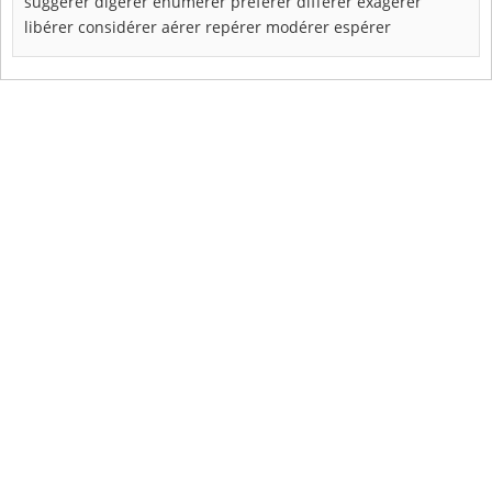
suggérer
digérer
énumérer
préférer
différer
exagérer
libérer
considérer
aérer
repérer
modérer
espérer