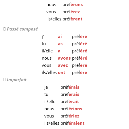
nous
préf
érons
vous
préf
érez
ils/elles
préf
èrent
Passé composé
j'
ai
préf
éré
tu
as
préf
éré
il/elle
a
préf
éré
nous
avons
préf
éré
vous
avez
préf
éré
ils/elles
ont
préf
éré
Imparfait
je
préf
érais
tu
préf
érais
il/elle
préf
érait
nous
préf
érions
vous
préf
ériez
ils/elles
préf
éraient