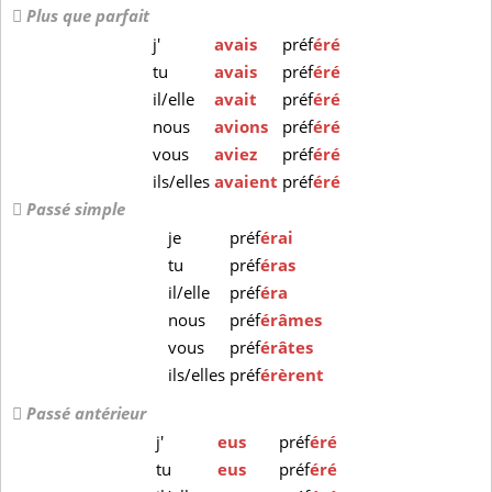
Plus que parfait
j'
avais
préf
éré
tu
avais
préf
éré
il/elle
avait
préf
éré
nous
avions
préf
éré
vous
aviez
préf
éré
ils/elles
avaient
préf
éré
Passé simple
je
préf
érai
tu
préf
éras
il/elle
préf
éra
nous
préf
érâmes
vous
préf
érâtes
ils/elles
préf
érèrent
Passé antérieur
j'
eus
préf
éré
tu
eus
préf
éré