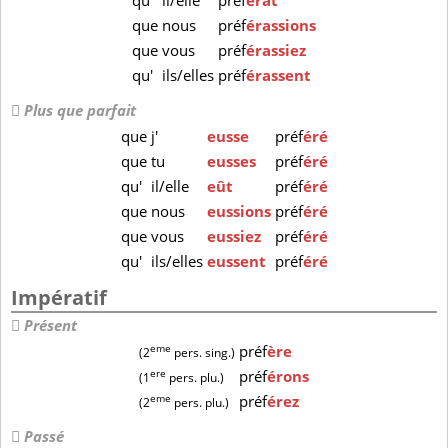
qu'
il/elle
préf
érât
que
nous
préf
érassions
que
vous
préf
érassiez
qu'
ils/elles
préf
érassent
Plus que parfait
que
j'
eusse
préf
éré
que
tu
eusses
préf
éré
qu'
il/elle
eût
préf
éré
que
nous
eussions
préf
éré
que
vous
eussiez
préf
éré
qu'
ils/elles
eussent
préf
éré
Impératif
Présent
eme
préf
ère
(2
pers. sing.)
ere
préf
érons
(1
pers. plu.)
eme
préf
érez
(2
pers. plu.)
Passé