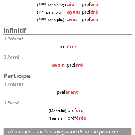
eme
aie
préf
éré
(2
pers. sing.)
ere
ayons
préf
éré
(1
pers. plu.)
eme
ayez
préf
éré
(2
pers. plu.)
Infinitif
Présent
préf
érer
Passé
avoir
préf
éré
Participe
Présent
préf
érant
Passé
préf
éré
(Masculin)
préf
érée
(Feminin)
Remarques sur la conjugaison du verbe
préférer