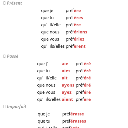
Présent
que
je
préf
ère
que
tu
préf
ères
qu'
il/elle
préf
ère
que
nous
préf
érions
que
vous
préf
ériez
qu'
ils/elles
préf
èrent
Passé
que
j'
aie
préf
éré
que
tu
aies
préf
éré
qu'
il/elle
ait
préf
éré
que
nous
ayons
préf
éré
que
vous
ayez
préf
éré
qu'
ils/elles
aient
préf
éré
Imparfait
que
je
préf
érasse
que
tu
préf
érasses