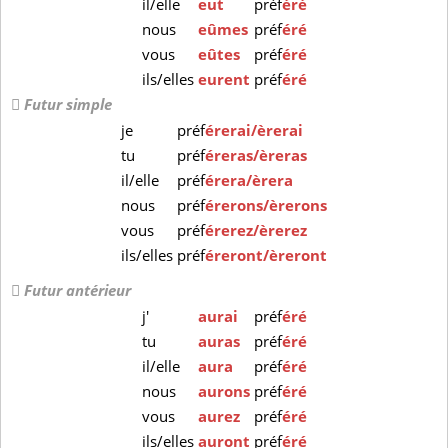
il/elle
eut
préf
éré
nous
eûmes
préf
éré
vous
eûtes
préf
éré
ils/elles
eurent
préf
éré
Futur simple
je
préf
érerai/èrerai
tu
préf
éreras/èreras
il/elle
préf
érera/èrera
nous
préf
érerons/èrerons
vous
préf
érerez/èrerez
ils/elles
préf
éreront/èreront
Futur antérieur
j'
aurai
préf
éré
tu
auras
préf
éré
il/elle
aura
préf
éré
nous
aurons
préf
éré
vous
aurez
préf
éré
ils/elles
auront
préf
éré