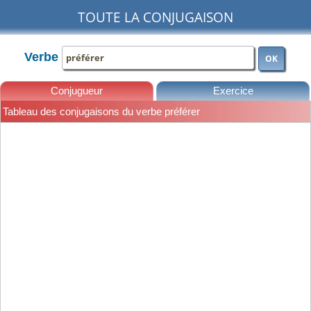
TOUTE LA CONJUGAISON
Verbe
OK
Conjugueur
Exercice
Tableau des conjugaisons du verbe préférer
Leçons