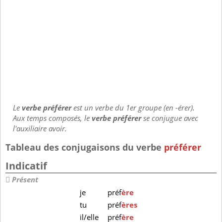
Le
verbe préférer
est un verbe du 1er groupe (en -érer).
Aux temps composés, le
verbe préférer
se conjugue avec
l'auxiliaire avoir.
Tableau des conjugaisons du verbe
préférer
Indicatif
Présent
je
préf
ère
tu
préf
ères
il/elle
préf
ère