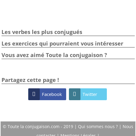
Les verbes les plus conjugués
Les exercices qui pourraient vous intéresser
Vous avez aimé Toute la conjugaison ?
Partagez cette page !

Facebook

Twitter
© Toute la conjugaison.com - 2019 |
Qui sommes nous ?
|
Nous
contacter
|
Mentions Légales
|