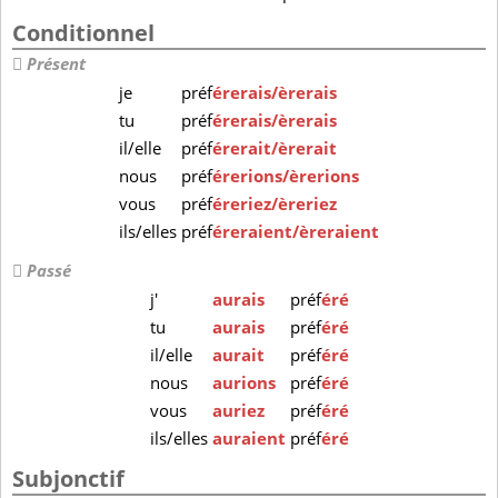
Conditionnel
Présent
je
préf
érerais/èrerais
tu
préf
érerais/èrerais
il/elle
préf
érerait/èrerait
nous
préf
érerions/èrerions
vous
préf
éreriez/èreriez
ils/elles
préf
éreraient/èreraient
Passé
j'
aurais
préf
éré
tu
aurais
préf
éré
il/elle
aurait
préf
éré
nous
aurions
préf
éré
vous
auriez
préf
éré
ils/elles
auraient
préf
éré
Subjonctif