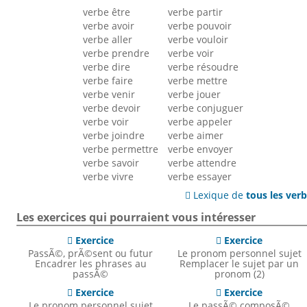
verbe être
verbe partir
verbe avoir
verbe pouvoir
verbe aller
verbe vouloir
verbe prendre
verbe voir
verbe dire
verbe résoudre
verbe faire
verbe mettre
verbe venir
verbe jouer
verbe devoir
verbe conjuguer
verbe voir
verbe appeler
verbe joindre
verbe aimer
verbe permettre
verbe envoyer
verbe savoir
verbe attendre
verbe vivre
verbe essayer
Lexique de
tous les ver

Les exercices qui pourraient vous intéresser
Exercice
Exercice


PassÃ©, prÃ©sent ou futur
Le pronom personnel sujet
Encadrer les phrases au
Remplacer le sujet par un
passÃ©
pronom (2)
Exercice
Exercice


Le pronom personnel sujet
Le passÃ© composÃ©