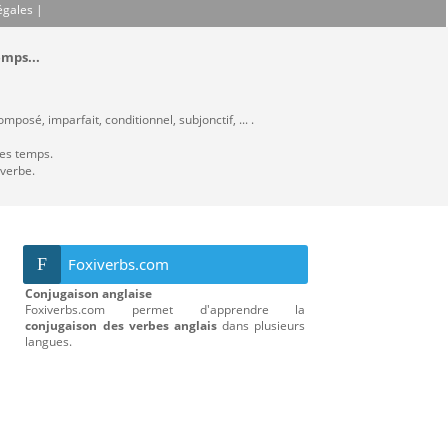
égales
|
emps...
posé, imparfait, conditionnel, subjonctif, ... .
les temps.
 verbe.
F
Foxiverbs.com
Conjugaison anglaise
Foxiverbs.com permet d'apprendre la
conjugaison des verbes anglais
dans plusieurs
langues.