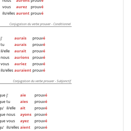
nous
aurons
prouv
é
vous
aurez
prouv
é
ils/elles
auront
prouv
é
Conjugaison du verbe prouver - Conditionnel
j'
aurais
prouv
é
tu
aurais
prouv
é
il/elle
aurait
prouv
é
nous
aurions
prouv
é
vous
auriez
prouv
é
ils/elles
auraient
prouv
é
Conjugaison du verbe prouver - Subjonctif
que
j'
aie
prouv
é
que
tu
aies
prouv
é
qu'
il/elle
ait
prouv
é
que
nous
ayons
prouv
é
que
vous
ayez
prouv
é
qu'
ils/elles
aient
prouv
é