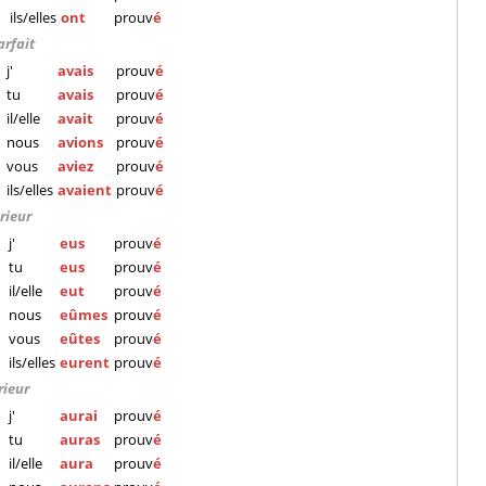
ils/elles
ont
prouv
é
arfait
j'
avais
prouv
é
tu
avais
prouv
é
il/elle
avait
prouv
é
nous
avions
prouv
é
vous
aviez
prouv
é
ils/elles
avaient
prouv
é
rieur
j'
eus
prouv
é
tu
eus
prouv
é
il/elle
eut
prouv
é
nous
eûmes
prouv
é
vous
eûtes
prouv
é
ils/elles
eurent
prouv
é
rieur
j'
aurai
prouv
é
tu
auras
prouv
é
il/elle
aura
prouv
é