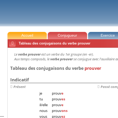
Accueil
Conjugueur
Exercice

Tableau des conjugaisons du verbe prouver
Le
verbe prouver
est un verbe du 1er groupe (en -er).
Aux temps composés, le
verbe prouver
se conjugue avec l'auxiliaire av
Tableau des conjugaisons du verbe
prouver
Indicatif
Présent
Passé com
je
prouv
e
tu
prouv
es
il/elle
prouv
e
nous
prouv
ons
vous
prouv
ez