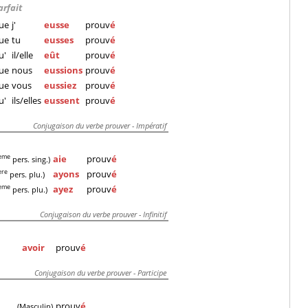
arfait
ue
j'
eusse
prouv
é
ue
tu
eusses
prouv
é
u'
il/elle
eût
prouv
é
ue
nous
eussions
prouv
é
ue
vous
eussiez
prouv
é
u'
ils/elles
eussent
prouv
é
Conjugaison du verbe prouver - Impératif
aie
prouv
é
eme
pers. sing.)
ayons
prouv
é
ere
pers. plu.)
ayez
prouv
é
eme
pers. plu.)
Conjugaison du verbe prouver - Infinitif
avoir
prouv
é
Conjugaison du verbe prouver - Participe
prouv
é
(Masculin)