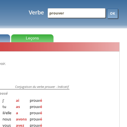
Verbe
OK
Leçons
oir.
Conjugaison du verbe prouver - Indicatif
posé
j'
ai
prouv
é
tu
as
prouv
é
il/elle
a
prouv
é
nous
avons
prouv
é
vous
avez
prouv
é