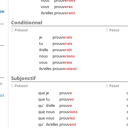
nous
prouv
erons
vous
prouv
erez
son
ils/elles
prouv
eront
Conditionnel
Présent
Passé
je
prouv
erais
tu
prouv
erais
il/elle
prouv
erait
nous
prouv
erions
vous
prouv
eriez
ils/elles
prouv
eraient
Subjonctif
en
Présent
Passé
que
je
prouv
e
lus
que
tu
prouv
es
qu'
il/elle
prouv
e
que
nous
prouv
ions
que
vous
prouv
iez
qu'
ils/elles
prouv
ent