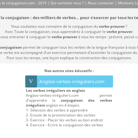
 la conjugaison.com - 2019 |
Qui sommes nous ?
|
Nous contacter
|
Mentions L
la conjugaison : des milliers de verbes... pour s'exercer par tous les t
Vous souhaitez tout connaitre de la conjugaison du
verbe prouver
?
Avec Toute la conjugaison, vous apprendrez à conjuguer le
verbe prouver
.
 vous entrainer à conjuguer le
verbe prouver
à tous les temps : présent, passé com
 conjugaison
permet de conjuguer tous les verbes de la langue française à tous 
 verbe est accompagné d'un exercice permettant d'assimiler la conjugaison du
Pour tous les temps, une leçon explique la construction des conjugaisons.
Nos autres sites éducatifs :
V
Anglais-verbes-irreguliers.com
Les verbes irréguliers en anglais
Anglais-verbes-irréguliers.com permet
d'apprendre la
conjugaison des verbes
irréguliers
anglais en 4 étapes.
1- Sélection des verbes à apprendre
2- Ecoute de la prononciation des verbes
3- Exercice - Placer les verbes au bon endroit
4- Exercice - Ecrire la conjugaison des verbes