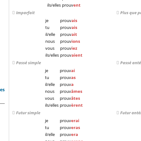
ils/elles
prouv
ent
Imparfait
Plus que p
je
prouv
ais
tu
prouv
ais
il/elle
prouv
ait
nous
prouv
ions
vous
prouv
iez
ils/elles
prouv
aient
Passé simple
Passé anté
je
prouv
ai
tu
prouv
as
il/elle
prouv
a
bes
nous
prouv
âmes
vous
prouv
âtes
ils/elles
prouv
èrent
Futur simple
Futur anté
je
prouv
erai
tu
prouv
eras
il/elle
prouv
era