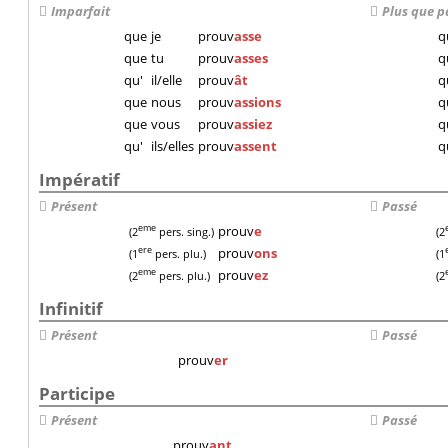
Imparfait
Plus que p
que
je
prouv
asse
q
que
tu
prouv
asses
q
qu'
il/elle
prouv
ât
q
que
nous
prouv
assions
q
que
vous
prouv
assiez
q
qu'
ils/elles
prouv
assent
q
Impératif
Présent
Passé
prouv
e
eme
(2
pers. sing.)
(2
prouv
ons
ere
(1
pers. plu.)
(1
prouv
ez
eme
(2
pers. plu.)
(2
Infinitif
Présent
Passé
prouv
er
Participe
Présent
Passé
prouv
ant