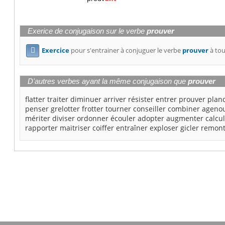
Exerice de conjugaison sur le verbe
prouver
Exercice
pour s'entrainer à conjuguer le verbe
prouver
à tou

D'autres verbes ayant la même conjugaison que
prouver
flatter
traiter
diminuer
arriver
résister
entrer
prouver
plan
penser
grelotter
frotter
tourner
conseiller
combiner
agenou
mériter
diviser
ordonner
écouler
adopter
augmenter
calcu
rapporter
maitriser
coiffer
entraîner
exploser
gicler
remont