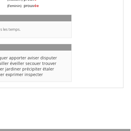
prouv
ée
(Feminin)
s les temps.
quer
apporter
aviser
disputer
iller
éveiller
secouer
trouver
ler
jardiner
précipiter
étaler
er
exprimer
inspecter