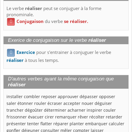
Le verbe
réaliser
peut se conjuguer à la forme
pronominale.
Conjugaison
du verbe
se réaliser.

Exerice de conjugaison sur le verbe
réaliser
Exercice
pour s'entrainer à conjuguer le verbe

réaliser
à tous les temps.
D'autres verbes ayant la même conjugaison que
réaliser
installer
combler
reposer
approuver
dépasser
opposer
saler
étonner
rouler
écraser
accepter
nouer
déguiser
trancher
dégoûter
déterminer
acharner
inspirer
couler
frissonner
évacuer
cirer
remarquer
rêver
récolter
retarder
présenter
tenter
flatter
réparer
planter
embarquer
calculer
gonfler
déjeuner
consulter
mêler
compter
laisser