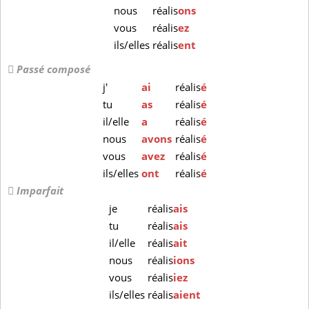
nous
réalis
ons
vous
réalis
ez
ils/elles
réalis
ent
Passé composé
j'
ai
réalis
é
tu
as
réalis
é
il/elle
a
réalis
é
nous
avons
réalis
é
vous
avez
réalis
é
ils/elles
ont
réalis
é
Imparfait
je
réalis
ais
tu
réalis
ais
il/elle
réalis
ait
nous
réalis
ions
vous
réalis
iez
ils/elles
réalis
aient