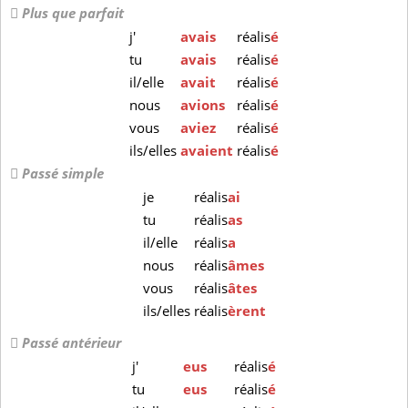
Plus que parfait
j'
avais
réalis
é
tu
avais
réalis
é
il/elle
avait
réalis
é
nous
avions
réalis
é
vous
aviez
réalis
é
ils/elles
avaient
réalis
é
Passé simple
je
réalis
ai
tu
réalis
as
il/elle
réalis
a
nous
réalis
âmes
vous
réalis
âtes
ils/elles
réalis
èrent
Passé antérieur
j'
eus
réalis
é
tu
eus
réalis
é