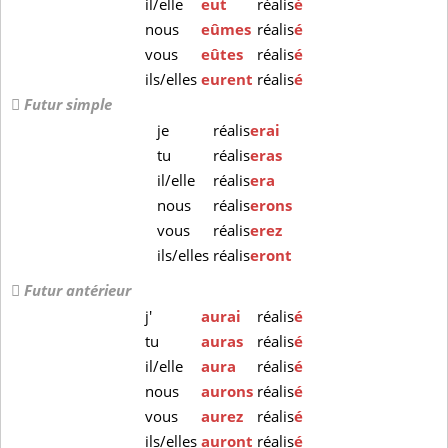
il/elle
eut
réalis
é
nous
eûmes
réalis
é
vous
eûtes
réalis
é
ils/elles
eurent
réalis
é
Futur simple
je
réalis
erai
tu
réalis
eras
il/elle
réalis
era
nous
réalis
erons
vous
réalis
erez
ils/elles
réalis
eront
Futur antérieur
j'
aurai
réalis
é
tu
auras
réalis
é
il/elle
aura
réalis
é
nous
aurons
réalis
é
vous
aurez
réalis
é
ils/elles
auront
réalis
é