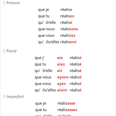
Présent
que
je
réalis
e
que
tu
réalis
es
qu'
il/elle
réalis
e
que
nous
réalis
ions
que
vous
réalis
iez
qu'
ils/elles
réalis
ent
Passé
que
j'
aie
réalis
é
que
tu
aies
réalis
é
qu'
il/elle
ait
réalis
é
que
nous
ayons
réalis
é
que
vous
ayez
réalis
é
qu'
ils/elles
aient
réalis
é
Imparfait
que
je
réalis
asse
que
tu
réalis
asses