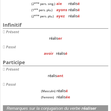
eme
aie
réalis
é
(2
pers. sing.)
ere
ayons
réalis
é
(1
pers. plu.)
eme
ayez
réalis
é
(2
pers. plu.)
Infinitif
Présent
réalis
er
Passé
avoir
réalis
é
Participe
Présent
réalis
ant
Passé
réalis
é
(Masculin)
réalis
ée
(Feminin)
Remarques sur la conjugaison du verbe
réaliser