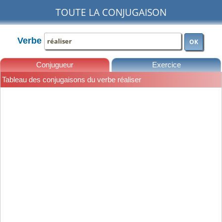
TOUTE LA CONJUGAISON
Verbe
OK
Conjugueur
Exercice
Tableau des conjugaisons du verbe réaliser
Leçons