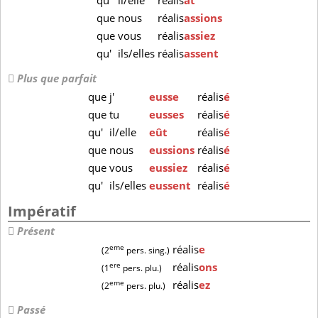
qu'
il/elle
réalis
ât
que
nous
réalis
assions
que
vous
réalis
assiez
qu'
ils/elles
réalis
assent
Plus que parfait
que
j'
eusse
réalis
é
que
tu
eusses
réalis
é
qu'
il/elle
eût
réalis
é
que
nous
eussions
réalis
é
que
vous
eussiez
réalis
é
qu'
ils/elles
eussent
réalis
é
Impératif
Présent
eme
réalis
e
(2
pers. sing.)
ere
réalis
ons
(1
pers. plu.)
eme
réalis
ez
(2
pers. plu.)
Passé