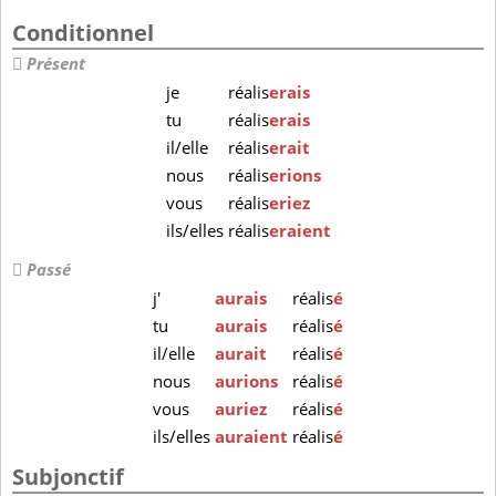
Conditionnel
Présent
je
réalis
erais
tu
réalis
erais
il/elle
réalis
erait
nous
réalis
erions
vous
réalis
eriez
ils/elles
réalis
eraient
Passé
j'
aurais
réalis
é
tu
aurais
réalis
é
il/elle
aurait
réalis
é
nous
aurions
réalis
é
vous
auriez
réalis
é
ils/elles
auraient
réalis
é
Subjonctif