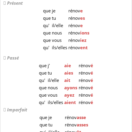
Présent
que
je
rénov
e
que
tu
rénov
es
qu'
il/elle
rénov
e
que
nous
rénov
ions
que
vous
rénov
iez
qu'
ils/elles
rénov
ent
Passé
que
j'
aie
rénov
é
que
tu
aies
rénov
é
qu'
il/elle
ait
rénov
é
que
nous
ayons
rénov
é
que
vous
ayez
rénov
é
qu'
ils/elles
aient
rénov
é
Imparfait
que
je
rénov
asse
que
tu
rénov
asses