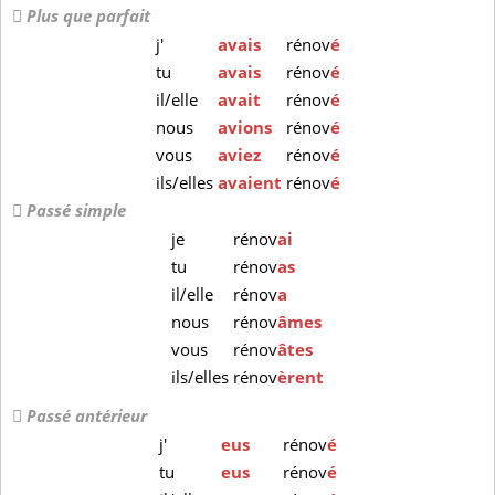
Plus que parfait
j'
avais
rénov
é
tu
avais
rénov
é
il/elle
avait
rénov
é
nous
avions
rénov
é
vous
aviez
rénov
é
ils/elles
avaient
rénov
é
Passé simple
je
rénov
ai
tu
rénov
as
il/elle
rénov
a
nous
rénov
âmes
vous
rénov
âtes
ils/elles
rénov
èrent
Passé antérieur
j'
eus
rénov
é
tu
eus
rénov
é