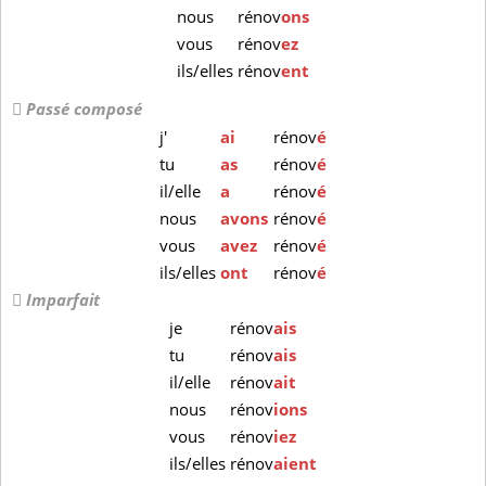
nous
rénov
ons
vous
rénov
ez
ils/elles
rénov
ent
Passé composé
j'
ai
rénov
é
tu
as
rénov
é
il/elle
a
rénov
é
nous
avons
rénov
é
vous
avez
rénov
é
ils/elles
ont
rénov
é
Imparfait
je
rénov
ais
tu
rénov
ais
il/elle
rénov
ait
nous
rénov
ions
vous
rénov
iez
ils/elles
rénov
aient