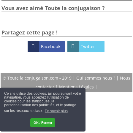
Vous avez aimé Toute la conjugaison ?
Partagez cette page !

Facebook

Twitter
© Toute la conjugaison.com - 2019 |
Qui sommes nous ?
|
Nous
contacter
|
Mentions Légales
|
Ce site utilise des cookies. En poursuivant votre
navigation, vous acceptez l'utilisation de
cookies pour les statistiques, la
personnalisation des publicités, et le partage
sur les réseaux sociaux.
En savoir plus
OK / Fermer