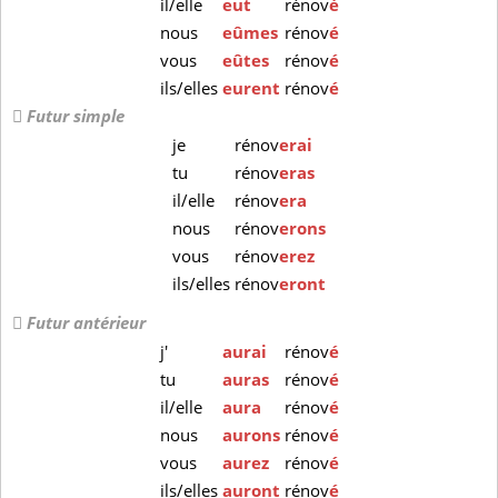
il/elle
eut
rénov
é
nous
eûmes
rénov
é
vous
eûtes
rénov
é
ils/elles
eurent
rénov
é
Futur simple
je
rénov
erai
tu
rénov
eras
il/elle
rénov
era
nous
rénov
erons
vous
rénov
erez
ils/elles
rénov
eront
Futur antérieur
j'
aurai
rénov
é
tu
auras
rénov
é
il/elle
aura
rénov
é
nous
aurons
rénov
é
vous
aurez
rénov
é
ils/elles
auront
rénov
é