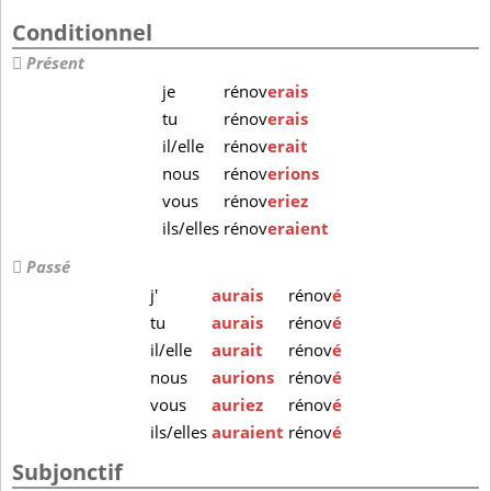
Conditionnel
Présent
je
rénov
erais
tu
rénov
erais
il/elle
rénov
erait
nous
rénov
erions
vous
rénov
eriez
ils/elles
rénov
eraient
Passé
j'
aurais
rénov
é
tu
aurais
rénov
é
il/elle
aurait
rénov
é
nous
aurions
rénov
é
vous
auriez
rénov
é
ils/elles
auraient
rénov
é
Subjonctif