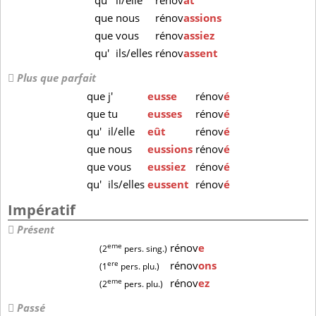
qu'
il/elle
rénov
ât
que
nous
rénov
assions
que
vous
rénov
assiez
qu'
ils/elles
rénov
assent
Plus que parfait
que
j'
eusse
rénov
é
que
tu
eusses
rénov
é
qu'
il/elle
eût
rénov
é
que
nous
eussions
rénov
é
que
vous
eussiez
rénov
é
qu'
ils/elles
eussent
rénov
é
Impératif
Présent
eme
rénov
e
(2
pers. sing.)
ere
rénov
ons
(1
pers. plu.)
eme
rénov
ez
(2
pers. plu.)
Passé