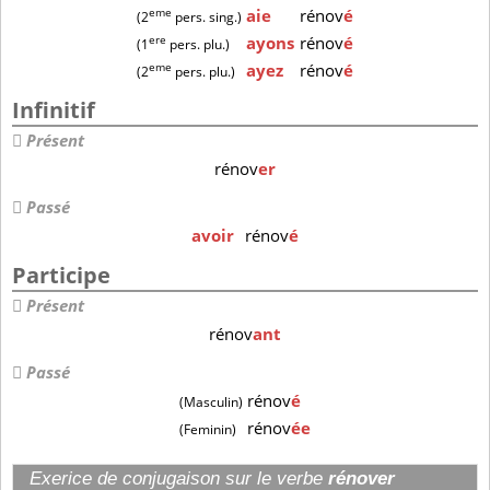
eme
aie
rénov
é
(2
pers. sing.)
ere
ayons
rénov
é
(1
pers. plu.)
eme
ayez
rénov
é
(2
pers. plu.)
Infinitif
Présent
rénov
er
Passé
avoir
rénov
é
Participe
Présent
rénov
ant
Passé
rénov
é
(Masculin)
rénov
ée
(Feminin)
Exerice de conjugaison sur le verbe
rénover