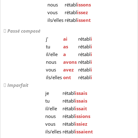
nous
rétabl
issons
vous
rétabl
issez
ils/elles
rétabl
issent
Passé composé
j'
ai
rétabl
i
tu
as
rétabl
i
il/elle
a
rétabl
i
nous
avons
rétabl
i
vous
avez
rétabl
i
ils/elles
ont
rétabl
i
Imparfait
je
rétabl
issais
tu
rétabl
issais
il/elle
rétabl
issait
nous
rétabl
issions
vous
rétabl
issiez
ils/elles
rétabl
issaient