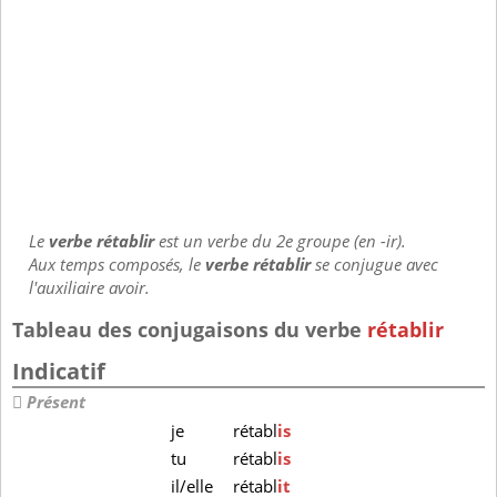
Le
verbe rétablir
est un verbe du 2e groupe (en -ir).
Aux temps composés, le
verbe rétablir
se conjugue avec
l'auxiliaire avoir.
Tableau des conjugaisons du verbe
rétablir
Indicatif
Présent
je
rétabl
is
tu
rétabl
is
il/elle
rétabl
it