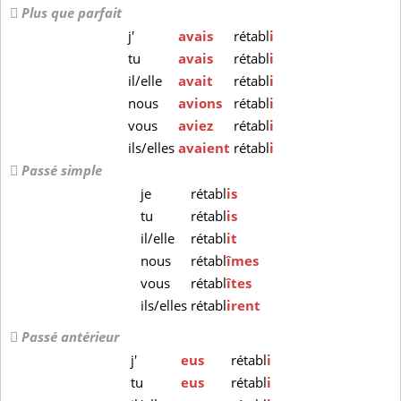
Plus que parfait
j'
avais
rétabl
i
tu
avais
rétabl
i
il/elle
avait
rétabl
i
nous
avions
rétabl
i
vous
aviez
rétabl
i
ils/elles
avaient
rétabl
i
Passé simple
je
rétabl
is
tu
rétabl
is
il/elle
rétabl
it
nous
rétabl
îmes
vous
rétabl
îtes
ils/elles
rétabl
irent
Passé antérieur
j'
eus
rétabl
i
tu
eus
rétabl
i