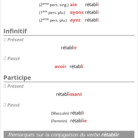
eme
aie
rétabl
i
(2
pers. sing.)
ere
ayons
rétabl
i
(1
pers. plu.)
eme
ayez
rétabl
i
(2
pers. plu.)
Infinitif
Présent
rétabl
ir
Passé
avoir
rétabl
i
Participe
Présent
rétabl
issant
Passé
rétabl
i
(Masculin)
rétabl
ie
(Feminin)
Remarques sur la conjugaison du verbe
rétablir