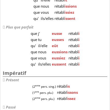
qu'
il/elle
rétabl
ît
que
nous
rétabl
issions
que
vous
rétabl
issiez
qu'
ils/elles
rétabl
issent
Plus que parfait
que
j'
eusse
rétabl
i
que
tu
eusses
rétabl
i
qu'
il/elle
eût
rétabl
i
que
nous
eussions
rétabl
i
que
vous
eussiez
rétabl
i
qu'
ils/elles
eussent
rétabl
i
Impératif
Présent
eme
rétabl
is
(2
pers. sing.)
ere
rétabl
issons
(1
pers. plu.)
eme
rétabl
issez
(2
pers. plu.)
Passé