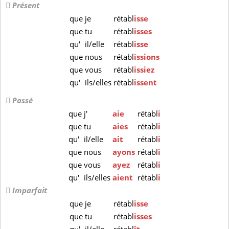
Présent
que
je
rétabl
isse
que
tu
rétabl
isses
qu'
il/elle
rétabl
isse
que
nous
rétabl
issions
que
vous
rétabl
issiez
qu'
ils/elles
rétabl
issent
Passé
que
j'
aie
rétabl
i
que
tu
aies
rétabl
i
qu'
il/elle
ait
rétabl
i
que
nous
ayons
rétabl
i
que
vous
ayez
rétabl
i
qu'
ils/elles
aient
rétabl
i
Imparfait
que
je
rétabl
isse
que
tu
rétabl
isses