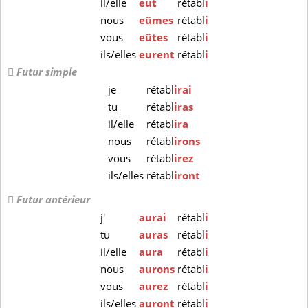
il/elle
eut
rétabl
i
nous
eûmes
rétabl
i
vous
eûtes
rétabl
i
ils/elles
eurent
rétabl
i
Futur simple
je
rétabl
irai
tu
rétabl
iras
il/elle
rétabl
ira
nous
rétabl
irons
vous
rétabl
irez
ils/elles
rétabl
iront
Futur antérieur
j'
aurai
rétabl
i
tu
auras
rétabl
i
il/elle
aura
rétabl
i
nous
aurons
rétabl
i
vous
aurez
rétabl
i
ils/elles
auront
rétabl
i