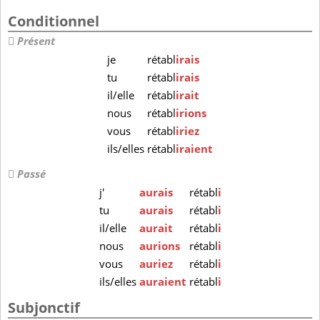
Conditionnel
Présent
je
rétabl
irais
tu
rétabl
irais
il/elle
rétabl
irait
nous
rétabl
irions
vous
rétabl
iriez
ils/elles
rétabl
iraient
Passé
j'
aurais
rétabl
i
tu
aurais
rétabl
i
il/elle
aurait
rétabl
i
nous
aurions
rétabl
i
vous
auriez
rétabl
i
ils/elles
auraient
rétabl
i
Subjonctif