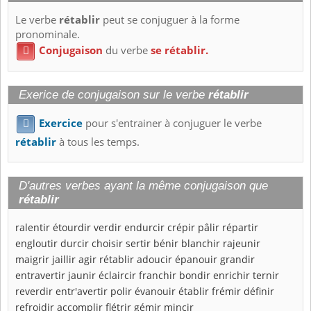
Le verbe
rétablir
peut se conjuguer à la forme
pronominale.
Conjugaison
du verbe
se rétablir.

Exerice de conjugaison sur le verbe
rétablir
Exercice
pour s'entrainer à conjuguer le verbe

rétablir
à tous les temps.
D'autres verbes ayant la même conjugaison que
rétablir
ralentir
étourdir
verdir
endurcir
crépir
pâlir
répartir
engloutir
durcir
choisir
sertir
bénir
blanchir
rajeunir
maigrir
jaillir
agir
rétablir
adoucir
épanouir
grandir
entravertir
jaunir
éclaircir
franchir
bondir
enrichir
ternir
reverdir
entr'avertir
polir
évanouir
établir
frémir
définir
refroidir
accomplir
flétrir
gémir
mincir