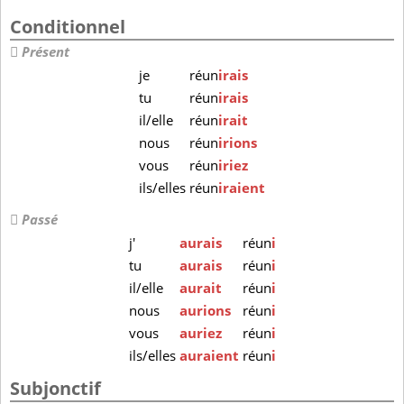
Conditionnel
Présent
je
réun
irais
tu
réun
irais
il/elle
réun
irait
nous
réun
irions
vous
réun
iriez
ils/elles
réun
iraient
Passé
j'
aurais
réun
i
tu
aurais
réun
i
il/elle
aurait
réun
i
nous
aurions
réun
i
vous
auriez
réun
i
ils/elles
auraient
réun
i
Subjonctif