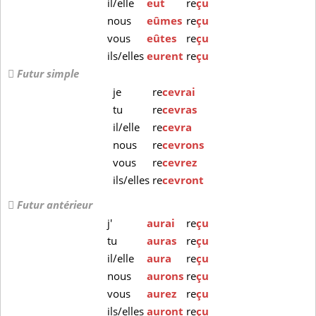
il/elle
eut
re
çu
nous
eûmes
re
çu
vous
eûtes
re
çu
ils/elles
eurent
re
çu
Futur simple
je
re
cevrai
tu
re
cevras
il/elle
re
cevra
nous
re
cevrons
vous
re
cevrez
ils/elles
re
cevront
Futur antérieur
j'
aurai
re
çu
tu
auras
re
çu
il/elle
aura
re
çu
nous
aurons
re
çu
vous
aurez
re
çu
ils/elles
auront
re
çu