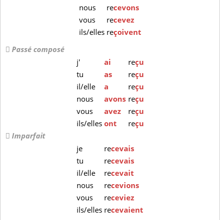
nous
re
cevons
vous
re
cevez
ils/elles
re
çoivent
Passé composé
j'
ai
re
çu
tu
as
re
çu
il/elle
a
re
çu
nous
avons
re
çu
vous
avez
re
çu
ils/elles
ont
re
çu
Imparfait
je
re
cevais
tu
re
cevais
il/elle
re
cevait
nous
re
cevions
vous
re
ceviez
ils/elles
re
cevaient