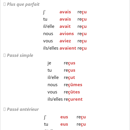
Plus que parfait
j'
avais
re
çu
tu
avais
re
çu
il/elle
avait
re
çu
nous
avions
re
çu
vous
aviez
re
çu
ils/elles
avaient
re
çu
Passé simple
je
re
çus
tu
re
çus
il/elle
re
çut
nous
re
çûmes
vous
re
çûtes
ils/elles
re
çurent
Passé antérieur
j'
eus
re
çu
tu
eus
re
çu