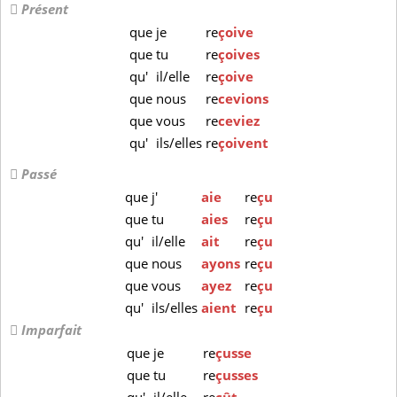
Présent
que
je
re
çoive
que
tu
re
çoives
qu'
il/elle
re
çoive
que
nous
re
cevions
que
vous
re
ceviez
qu'
ils/elles
re
çoivent
Passé
que
j'
aie
re
çu
que
tu
aies
re
çu
qu'
il/elle
ait
re
çu
que
nous
ayons
re
çu
que
vous
ayez
re
çu
qu'
ils/elles
aient
re
çu
Imparfait
que
je
re
çusse
que
tu
re
çusses