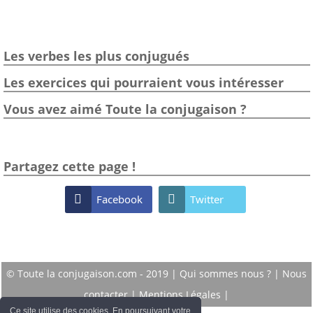
Les verbes les plus conjugués
Les exercices qui pourraient vous intéresser
Vous avez aimé Toute la conjugaison ?
Partagez cette page !

Facebook

Twitter
© Toute la conjugaison.com - 2019 |
Qui sommes nous ?
|
Nous
contacter
|
Mentions Légales
|
Ce site utilise des cookies. En poursuivant votre