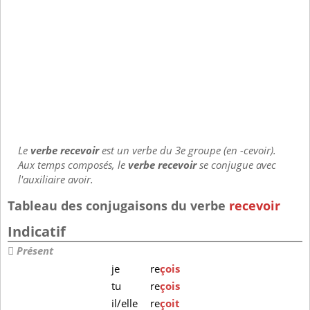
Le
verbe recevoir
est un verbe du 3e groupe (en -cevoir).
Aux temps composés, le
verbe recevoir
se conjugue avec
l'auxiliaire avoir.
Tableau des conjugaisons du verbe
recevoir
Indicatif
Présent
je
re
çois
tu
re
çois
il/elle
re
çoit