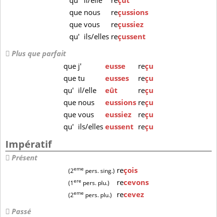
qu'
il/elle
re
çût
que
nous
re
çussions
que
vous
re
çussiez
qu'
ils/elles
re
çussent
Plus que parfait
que
j'
eusse
re
çu
que
tu
eusses
re
çu
qu'
il/elle
eût
re
çu
que
nous
eussions
re
çu
que
vous
eussiez
re
çu
qu'
ils/elles
eussent
re
çu
Impératif
Présent
eme
re
çois
(2
pers. sing.)
ere
re
cevons
(1
pers. plu.)
eme
re
cevez
(2
pers. plu.)
Passé