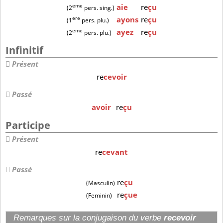
eme
aie
re
çu
(2
pers. sing.)
ere
ayons
re
çu
(1
pers. plu.)
eme
ayez
re
çu
(2
pers. plu.)
Infinitif
Présent
re
cevoir
Passé
avoir
re
çu
Participe
Présent
re
cevant
Passé
re
çu
(Masculin)
re
çue
(Feminin)
Remarques sur la conjugaison du verbe
recevoir