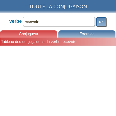
TOUTE LA CONJUGAISON
Verbe
OK
Conjugueur
Exercice
Tableau des conjugaisons du verbe recevoir
Leçons