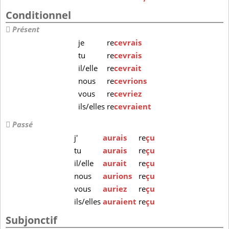
Conditionnel
Présent
je
re
cevrais
tu
re
cevrais
il/elle
re
cevrait
nous
re
cevrions
vous
re
cevriez
ils/elles
re
cevraient
Passé
j'
aurais
re
çu
tu
aurais
re
çu
il/elle
aurait
re
çu
nous
aurions
re
çu
vous
auriez
re
çu
ils/elles
auraient
re
çu
Subjonctif